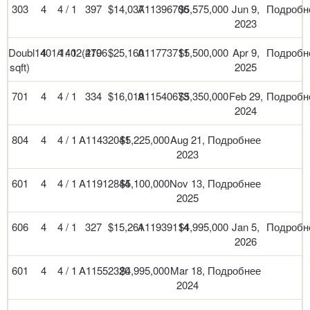
303
4
4 / 1
397
$14,037
A11396706
$5,575,000
Jun 9,
Подробн
2023
Doubl1401/1402(4706
4
4 / 1
219
$25,160
A11773711
$5,500,000
Apr 9,
Подробн
sqft)
2025
701
4
4 / 1
334
$16,019
A11540673
$5,350,000
Feb 29,
Подробн
2024
804
4
4 / 1
A11432041
$5,225,000
Aug 21,
Подробнее
2023
601
4
4 / 1
A11912844
$5,100,000
Nov 13,
Подробнее
2025
606
4
4 / 1
327
$15,261
A11939114
$4,995,000
Jan 5,
Подробн
2026
601
4
4 / 1
A11552320
$4,995,000
Mar 18,
Подробнее
2024