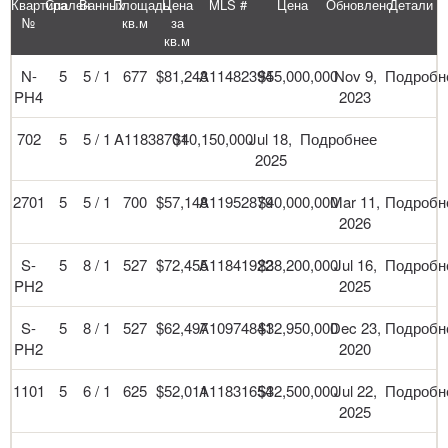
Квартира
Спален
Ванных
Площадь
Цена
MLS #
Цена
Обновлено
Детали
№
кв.м
за
кв.м
N-
5
5 / 1
677
$81,243
A11482394
$55,000,000
Nov 9,
Подробн
PH4
2023
702
5
5 / 1
A11838701
$40,150,000
Jul 18,
Подробнее
2025
2701
5
5 / 1
700
$57,148
A11952879
$40,000,000
Mar 11,
Подробн
2026
S-
5
8 / 1
527
$72,455
A11841922
$38,200,000
Jul 16,
Подробн
PH2
2025
S-
5
8 / 1
527
$62,497
A10974841
$32,950,000
Dec 23,
Подробн
PH2
2020
1101
5
6 / 1
625
$52,011
A11831654
$32,500,000
Jul 22,
Подробн
2025