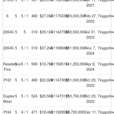
2021
6
5
5 / 1
480
$27,097
A11753302
$13,000,000
Feb 27,
Подробн
2025
2204S
5
5
319
$39,124
A11427580
$12,500,000
Jul 31,
Подробн
2023
2204S
5
5 / 1
319
$37,246
A11689493
$11,900,000
Nov 7,
Подробн
2024
Residence
5
5 / 1
569
$19,780
A11565114
$11,250,000
Apr 9,
Подробн
Five
2024
PH2
5
5 / 1
480
$22,929
A11473093
$11,000,000
Oct 23,
Подробн
2023
Duplex
5
5 / 1
524
$20,505
A11473115
$10,750,000
Oct 23,
Подробн
West
2023
PH4
5
4 / 1
471
$18,460
A11928591
$8,700,000
Dec 11,
Подробн