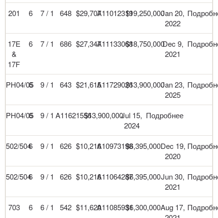
201
6
7 / 1
648
$29,707
A11012319
$19,250,000
Jan 20,
Подробн
2022
17E
6
7 / 1
686
$27,347
A11133068
$18,750,000
Dec 9,
Подробн
&
2021
17F
PH04/05
6
9 / 1
643
$21,615
A11729026
$13,900,000
Jan 23,
Подробн
2025
PH04/05
6
9 / 1
A11621556
$13,900,000
Jul 15,
Подробнее
2024
502/504
6
9 / 1
626
$10,216
A10973198
$6,395,000
Dec 19,
Подробн
2020
502/504
6
9 / 1
626
$10,216
A11064287
$6,395,000
Jun 30,
Подробн
2021
703
6
6 / 1
542
$11,620
A11085931
$6,300,000
Aug 17,
Подробн
2021