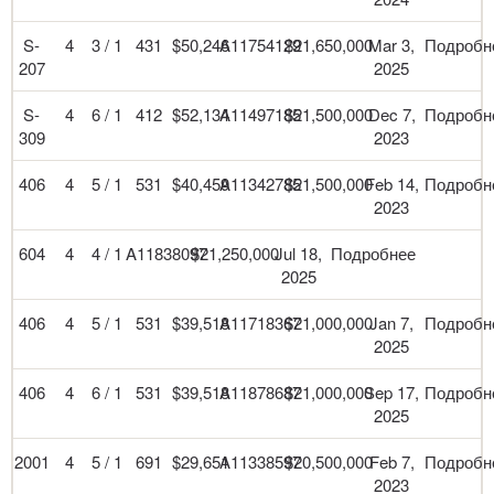
S-
4
3 / 1
431
$50,246
A11754129
$21,650,000
Mar 3,
Подробн
207
2025
S-
4
6 / 1
412
$52,134
A11497185
$21,500,000
Dec 7,
Подробн
309
2023
406
4
5 / 1
531
$40,459
A11342785
$21,500,000
Feb 14,
Подробн
2023
604
4
4 / 1
A11838097
$21,250,000
Jul 18,
Подробнее
2025
406
4
5 / 1
531
$39,518
A11718367
$21,000,000
Jan 7,
Подробн
2025
406
4
6 / 1
531
$39,518
A11878687
$21,000,000
Sep 17,
Подробн
2025
2001
4
5 / 1
691
$29,651
A11338597
$20,500,000
Feb 7,
Подробн
2023