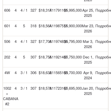
606
4
4 / 1
327
$18,317
A11791101
$5,995,000
Apr 25,
Подробн
2025
601
4
5
318
$18,564
A11987511
$5,900,000
Mar 23,
Подробн
2026
506
4
4 / 1
327
$17,706
A11974836
$5,795,000
Mar 3,
Подробн
2026
202
4
5
307
$18,755
A11921487
$5,750,000
Dec 1,
Подробн
2025
4W
4
3 / 1
306
$18,632
A11565103
$5,700,000
Apr 9,
Подробн
2024
1002
4
3 / 1
307
$18,576
A11723167
$5,695,000
Jan 20,
Подробн
+
2025
CABANA
#2