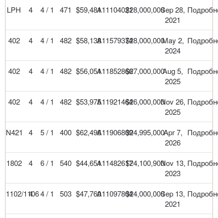
LPH
4
4 / 1
471
$59,481
A11104021
$28,000,000
Sep 28,
Подробн
2021
402
4
4 / 1
482
$58,138
A11579374
$28,000,000
May 2,
Подробн
2024
402
4
4 / 1
482
$56,051
A11852866
$27,000,000
Aug 5,
Подробн
2025
402
4
4 / 1
482
$53,975
A11921464
$26,000,000
Nov 26,
Подробн
2025
N421
4
5 / 1
400
$62,496
A11906809
$24,995,000
Apr 7,
Подробн
2026
1802
4
6 / 1
540
$44,651
A11482617
$24,100,900
Nov 13,
Подробн
2023
1102/1106
4
4 / 1
503
$47,760
A11097804
$24,000,000
Sep 13,
Подробн
2021