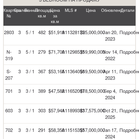
Квартира
Спален
Ванных
Площадь
Цена
MLS #
Цена
Обновлено
Детали
№
кв.м
за
кв.м
2803
3
5 / 1
482
$51,919
A11328175
$25,000,000
Jan 20,
Подробн
2023
N-
3
5 / 1
279
$71,700
A11298535
$19,990,000
Nov 14,
Подробн
319
2022
S-
3
3 / 1
367
$53,165
A11364056
$19,500,000
Apr 11,
Подробн
207
2023
701
3
3 / 1
389
$47,582
A11652007
$18,500,000
Sep 4,
Подробн
2024
603
3
3 / 1
303
$57,941
A11899383
$17,575,000
Oct 21,
Подробн
2025
702
3
3 / 1
291
$58,350
A11515355
$17,000,000
Jan 17,
Подробн
2024