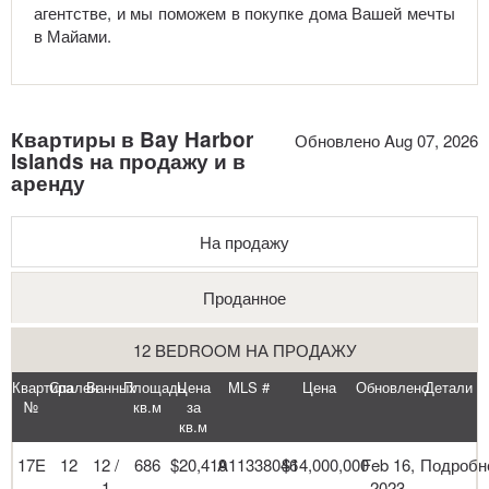
агентстве, и мы поможем в покупке дома Вашей мечты
в Майами.
Квартиры в Bay Harbor
Обновлено Aug 07, 2026
Islands на продажу и в
аренду
На продажу
Проданное
12 BEDROOM НА ПРОДАЖУ
Квартира
Спален
Ванных
Площадь
Цена
MLS #
Цена
Обновлено
Детали
№
кв.м
за
кв.м
17E
12
12 /
686
$20,419
A11338046
$14,000,000
Feb 16,
Подробн
1
2023