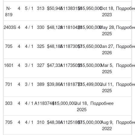
N-
4
5 / 1
313
$50,945
A11383156
$15,950,000
Oct 18,
Подробн
819
2023
2403S
4
4 / 1
330
$48,129
A11810428
$15,900,000
May 28,
Подробн
2025
705
4
4 / 1
325
$48,185
A11873057
$15,650,000
Jan 27,
Подробн
2026
1601
4
3 / 1
327
$47,331
A11735035
$15,500,000
Mar 5,
Подробн
2025
701
4
3 / 1
389
$39,864
A11818773
$15,499,000
Jul 11,
Подробн
2025
303
4
4 / 1
A11837441
$15,000,000
Jul 18,
Подробнее
2025
705
4
4 / 1
310
$48,384
A11251807
$15,000,000
Aug 9,
Подробн
2022