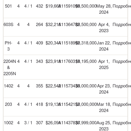
501
4
4 / 1
432
$19,668
A11591098
$8,500,000
May 28,
Подробн
2024
603S
4
4
264
$32,216
A11364782
$8,500,000
Apr 4,
Подробн
2023
PH-
4
4 / 1
409
$20,344
A11518992
$8,318,000
Jan 22,
Подробн
3
2024
2204N
4
4 / 1
343
$23,918
A11760318
$8,195,000
Apr 1,
Подробн
&
2025
2205N
1402
4
4
355
$22,542
A11573430
$8,000,000
Apr 23,
Подробн
2024
203
4
4 / 1
418
$19,136
A11542152
$8,000,000
Mar 18,
Подробн
2024
1002
4
3 / 1
307
$26,091
A11437836
$7,999,000
Aug 25,
Подробн
2023