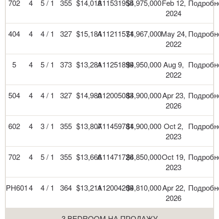
702
4
5 / 1
355
$14,018
A11531955
$4,975,000
Feb 12,
Подробн
2024
404
4
4 / 1
327
$15,184
A11211571
$4,967,000
May 24,
Подробн
2022
5
4
5 / 1
373
$13,281
A11251899
$4,950,000
Aug 9,
Подробн
2022
504
4
4 / 1
327
$14,980
A12005083
$4,900,000
Apr 23,
Подробн
2026
602
4
3 / 1
355
$13,807
A11459781
$4,900,000
Oct 2,
Подробн
2023
702
4
5 / 1
355
$13,666
A11471726
$4,850,000
Oct 19,
Подробн
2023
PH601
4
4 / 1
364
$13,211
A12004209
$4,810,000
Apr 22,
Подробн
2026
3 BEDROOM НА ПРОДАЖУ