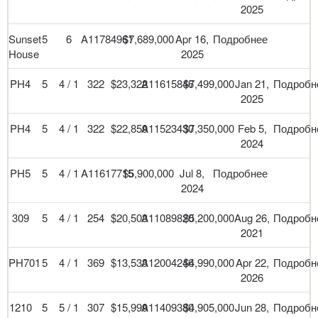
2025
Sunset
5
6
A11784961
$7,689,000
Apr 16,
Подробнее
House
2025
PH4
5
4 / 1
322
$23,322
A11615846
$7,499,000
Jan 21,
Подробн
2025
PH4
5
4 / 1
322
$22,859
A11523430
$7,350,000
Feb 5,
Подробн
2024
PH5
5
4 / 1
A11617715
$5,900,000
Jul 8,
Подробнее
2024
309
5
4 / 1
254
$20,503
A11089820
$5,200,000
Aug 26,
Подробн
2021
PH701
5
4 / 1
369
$13,533
A12004246
$4,990,000
Apr 22,
Подробн
2026
1210
5
5 / 1
307
$15,999
A11409380
$4,905,000
Jun 28,
Подробн