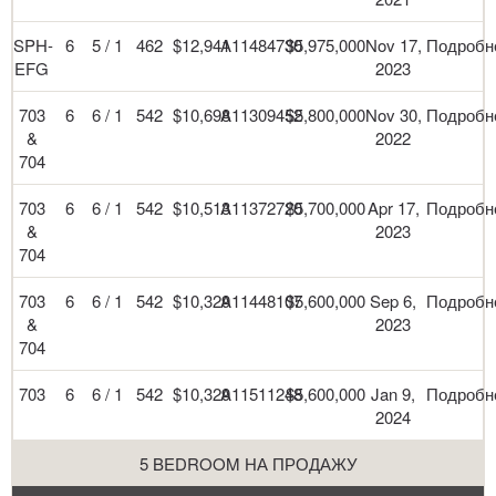
SPH-
6
5 / 1
462
$12,941
A11484730
$5,975,000
Nov 17,
Подробн
EFG
2023
703
6
6 / 1
542
$10,698
A11309452
$5,800,000
Nov 30,
Подробн
&
2022
704
703
6
6 / 1
542
$10,513
A11372720
$5,700,000
Apr 17,
Подробн
&
2023
704
703
6
6 / 1
542
$10,329
A11448107
$5,600,000
Sep 6,
Подробн
&
2023
704
703
6
6 / 1
542
$10,329
A11511248
$5,600,000
Jan 9,
Подробн
2024
5 BEDROOM НА ПРОДАЖУ