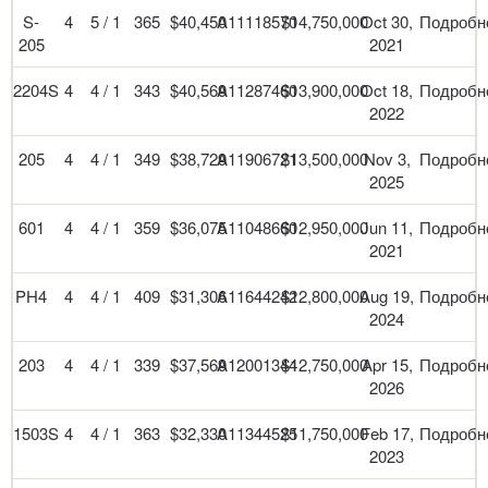
S-
4
5 / 1
365
$40,450
A11118570
$14,750,000
Oct 30,
Подробн
205
2021
2204S
4
4 / 1
343
$40,569
A11287460
$13,900,000
Oct 18,
Подробн
2022
205
4
4 / 1
349
$38,729
A11906721
$13,500,000
Nov 3,
Подробн
2025
601
4
4 / 1
359
$36,075
A11048660
$12,950,000
Jun 11,
Подробн
2021
PH4
4
4 / 1
409
$31,306
A11644242
$12,800,000
Aug 19,
Подробн
2024
203
4
4 / 1
339
$37,569
A12001344
$12,750,000
Apr 15,
Подробн
2026
1503S
4
4 / 1
363
$32,330
A11344525
$11,750,000
Feb 17,
Подробн
2023