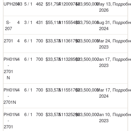
UPH2803
4
5 / 1
462
$51,797
A12009744
$23,950,000
May 13,
Подробн
2026
S-
4
3 / 1
431
$55,119
A11555485
$23,750,000
Aug 31,
Подробн
207
2024
2701
4
6 / 1
700
$33,575
A11361790
$23,500,000
Mar 24,
Подробн
2023
PH01N
4
6 / 1
700
$33,575
A11328503
$23,500,000
Jan 17,
Подробн
-
2023
2701
N
PH01N
4
6 / 1
700
$33,575
A11551769
$23,500,000
Mar 17,
Подробн
-
2024
2701N
PH01N
4
6 / 1
700
$33,575
A11325296
$23,500,000
Jan 10,
Подробн
-
2023
2701