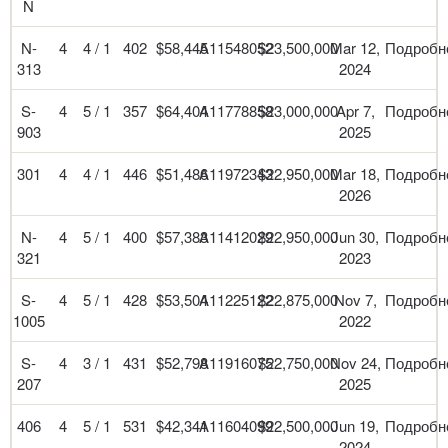
N
N-
4
4 / 1
402
$58,445
A11548052
$23,500,000
Mar 12,
Подробн
313
2024
S-
4
5 / 1
357
$64,404
A11778858
$23,000,000
Apr 7,
Подробн
903
2025
301
4
4 / 1
446
$51,486
A11972343
$22,950,000
Mar 18,
Подробн
2026
N-
4
5 / 1
400
$57,383
A11412029
$22,950,000
Jun 30,
Подробн
321
2023
S-
4
5 / 1
428
$53,504
A11225122
$22,875,000
Nov 7,
Подробн
1005
2022
S-
4
3 / 1
431
$52,798
A11916075
$22,750,000
Nov 24,
Подробн
207
2025
406
4
5 / 1
531
$42,341
A11604099
$22,500,000
Jun 19,
Подробн
2024