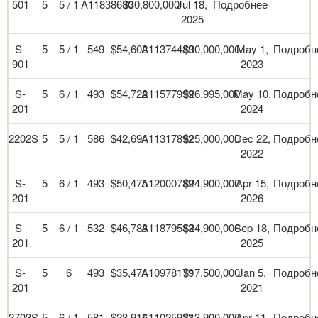
501
5
5 / 1
A11838680
$30,800,000
Jul 18,
Подробнее
2025
S-
5
5 / 1
549
$54,602
A11374489
$30,000,000
May 1,
Подробн
901
2023
S-
5
6 / 1
493
$54,722
A11577999
$26,995,000
May 10,
Подробн
201
2024
2202S
5
5 / 1
586
$42,694
A11317892
$25,000,000
Dec 22,
Подробн
2022
S-
5
6 / 1
493
$50,475
A12000789
$24,900,000
Apr 15,
Подробн
201
2026
S-
5
6 / 1
532
$46,783
A11879583
$24,900,000
Sep 18,
Подробн
201
2025
S-
5
6
493
$35,474
A10978179
$17,500,000
Jan 5,
Подробн
201
2021
2703S
5
6 / 1
581
$23,916
A11025923
$13,900,000
Apr 11,
Подробн