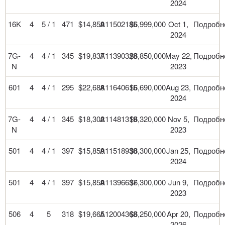
2024
16K
4
5 / 1
471
$14,859
A11502185
$6,999,000
Oct 1,
Подробн
2024
7G-
4
4 / 1
345
$19,837
A11390328
$6,850,000
May 22,
Подробн
N
2023
601
4
4 / 1
295
$22,688
A11640615
$6,690,000
Aug 23,
Подробн
2024
7G-
4
4 / 1
345
$18,302
A11481319
$6,320,000
Nov 5,
Подробн
N
2023
501
4
4 / 1
397
$15,859
A11518930
$6,300,000
Jan 25,
Подробн
2024
501
4
4 / 1
397
$15,859
A11396637
$6,300,000
Jun 9,
Подробн
2023
506
4
5
318
$19,665
A12004368
$6,250,000
Apr 20,
Подробн
2026