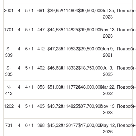
2001
4
5 / 1
691
$29,651
A11460429
$20,500,000
Oct 25,
Подробн
2023
1701
4
5 / 1
447
$44,535
A11482579
$19,900,900
Nov 13,
Подробн
2023
S-
4
6 / 1
412
$47,285
A11053222
$19,500,000
Jun 9,
Подробн
309
2021
S-
4
5 / 1
402
$46,686
A11833231
$18,750,000
Jul 3,
Подробн
305
2025
N-
4
4 / 1
353
$51,000
A11177284
$18,000,000
Mar 22,
Подробн
413
2022
1202
4
5 / 1
405
$43,720
A11482550
$17,700,900
Nov 13,
Подробн
2023
701
4
6 / 1
388
$45,322
A12017774
$17,600,000
May 12,
Подробн
2026