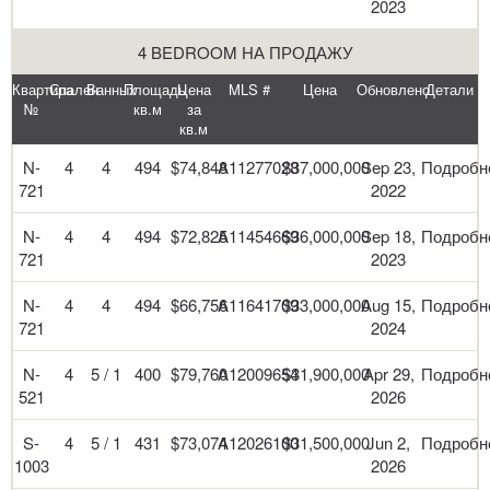
2023
4 BEDROOM НА ПРОДАЖУ
Квартира
Спален
Ванных
Площадь
Цена
MLS #
Цена
Обновлено
Детали
№
кв.м
за
кв.м
N-
4
4
494
$74,848
A11277028
$37,000,000
Sep 23,
Подробн
721
2022
N-
4
4
494
$72,825
A11454669
$36,000,000
Sep 18,
Подробн
721
2023
N-
4
4
494
$66,756
A11641709
$33,000,000
Aug 15,
Подробн
721
2024
N-
4
5 / 1
400
$79,760
A12009654
$31,900,000
Apr 29,
Подробн
521
2026
S-
4
5 / 1
431
$73,074
A12026100
$31,500,000
Jun 2,
Подробн
1003
2026