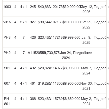
1003
4
4 / 1
245
$40,881
A12017803
$10,000,000
May 12,
Подробн
2026
501N
4
3 / 1
327
$30,545
A10716319
$10,000,000
Oct 29,
Подробн
2022
PH3
4
7
426
$23,465
A11721367
$9,999,660
Jan 9,
Подробн
2025
PH2
4
7
A11520589
$9,730,575
Jan 24,
Подробнее
2024
201
4
4 / 1
432
$20,822
A11497728
$8,995,000
May 7,
Подробн
2024
607
4
4 / 1
461
$19,295
A11130027
$8,900,000
Nov 30,
Подробн
2021
PH-
4
4 / 1
368
$23,482
A11578914
$8,650,000
May 2,
Подробн
801
2024