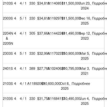
2103S
4
4 / 1
330
$34,810
A11408511
$11,500,000
Jun 23,
Подробн
2024
2303S
4
5 / 1
330
$34,810
A11929781
$11,500,000
Dec 16,
Подробн
2025
2204N
4
4 / 1
305
$37,661
A11442249
$11,490,000
Sep 12,
Подробн
&
2023
2205N
2303S
4
5 / 1
330
$32,994
A11702375
$10,900,000
Mar 5,
Подробн
2025
2401S
4
4 / 1
389
$27,765
A10240620
$10,795,000
Mar 3,
Подробн
2021
2103S
4
4 / 1
A11892069
$10,600,000
Oct 8,
Подробнее
2025
2103S
4
4 / 1
330
$31,753
A11684113
$10,490,000
Jun 4,
Подробн
2025