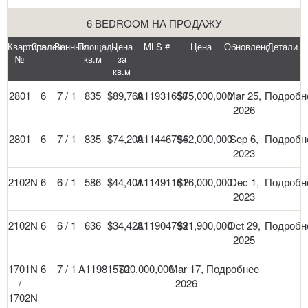
6 BEDROOM НА ПРОДАЖУ
Квартира
Спален
Ванных
Площадь
Цена
MLS #
Цена
Обновлено
Детали
№
кв.м
за
кв.м
2801
6
7 / 1
835
$89,769
A11931658
$75,000,000
Mar 25,
Подробн
2026
2801
6
7 / 1
835
$74,209
A11446794
$62,000,000
Sep 6,
Подробн
2023
2102N
6
6 / 1
586
$44,401
A11491161
$26,000,000
Dec 1,
Подробн
2023
2102N
6
6 / 1
636
$34,423
A11904793
$21,900,000
Oct 29,
Подробн
2025
1701N
6
7 / 1
A11981570
$20,000,000
Mar 17,
Подробнее
/
2026
1702N