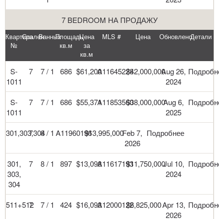
7 BEDROOM НА ПРОДАЖУ
Квартира
Спален
Ванных
Площадь
Цена
MLS #
Цена
Обновлено
Детали
№
кв.м
за
кв.м
S-
7
7 / 1
686
$61,200
A11645228
$42,000,000
Aug 26,
Подробн
1011
2024
S-
7
7 / 1
686
$55,371
A11853560
$38,000,000
Aug 6,
Подробн
1011
2025
301,303,304
7
8 / 1
A11960196
$13,995,000
Feb 7,
Подробнее
2026
301,
7
8 / 1
897
$13,098
A11617193
$11,750,000
Jul 10,
Подробн
303,
2024
304
511+512
7
7 / 1
424
$16,093
A12000122
$6,825,000
Apr 13,
Подробн
2026