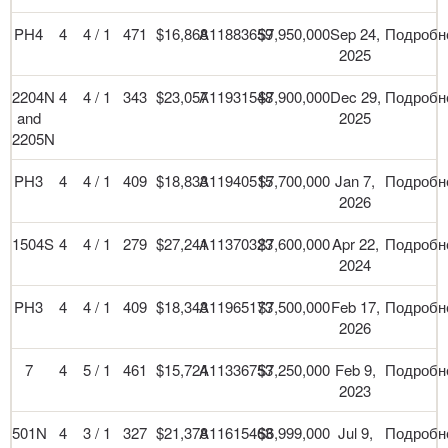
PH4
4
4 / 1
471
$16,868
A11883659
$7,950,000
Sep 24,
Подробн
2025
2204N
4
4 / 1
343
$23,057
A11931548
$7,900,000
Dec 29,
Подробн
and
2025
2205N
PH3
4
4 / 1
409
$18,833
A11940515
$7,700,000
Jan 7,
Подробн
2026
1504S
4
4 / 1
279
$27,241
A11370323
$7,600,000
Apr 22,
Подробн
2024
PH3
4
4 / 1
409
$18,343
A11965173
$7,500,000
Feb 17,
Подробн
2026
7
4
5 / 1
461
$15,724
A11336753
$7,250,000
Feb 9,
Подробн
2023
501N
4
3 / 1
327
$21,378
A11615463
$6,999,000
Jul 9,
Подробн