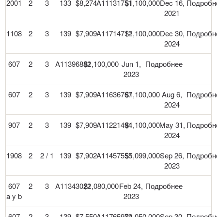
2001
2
3
133
$8,274
A11131751
$1,100,000
Dec 16,
Подробн
2021
1108
2
3
139
$7,909
A11714712
$1,100,000
Dec 30,
Подробн
2024
607
2
3
A11396882
$1,100,000
Jun 1,
Подробнее
2023
607
2
3
139
$7,909
A11636767
$1,100,000
Aug 6,
Подробн
2024
907
2
3
139
$7,909
A11221494
$1,100,000
May 31,
Подробн
2024
1908
2
2 / 1
139
$7,902
A11457555
$1,099,000
Sep 26,
Подробн
2023
607
2
3
A11343022
$1,080,000
Feb 24,
Подробнее
a y b
2023
607
2
3
139
$7,550
A11765979
$1,050,000
Sep 30,
Подробн