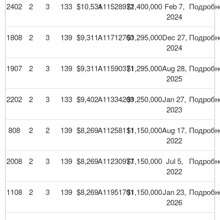
2402
2
3
133
$10,531
A11528972
$1,400,000
Feb 7,
Подробн
2024
1808
2
3
139
$9,311
A11712760
$1,295,000
Dec 27,
Подробн
2024
1907
2
3
139
$9,311
A11590371
$1,295,000
Aug 28,
Подробн
2025
2202
2
3
133
$9,402
A11334209
$1,250,000
Jan 27,
Подробн
2023
808
2
2
139
$8,269
A11258111
$1,150,000
Aug 17,
Подробн
2022
2008
2
3
139
$8,269
A11230977
$1,150,000
Jul 5,
Подробн
2022
1108
2
3
139
$8,269
A11951701
$1,150,000
Jan 23,
Подробн
2026