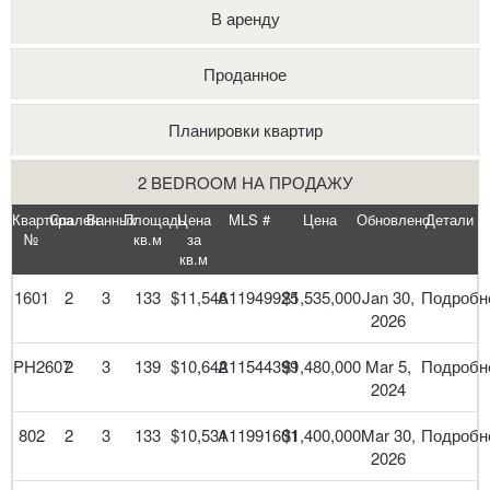
В аренду
Проданное
Планировки квартир
2 BEDROOM НА ПРОДАЖУ
Квартира
Спален
Ванных
Площадь
Цена
MLS #
Цена
Обновлено
Детали
№
кв.м
за
кв.м
1601
2
3
133
$11,546
A11949925
$1,535,000
Jan 30,
Подробн
2026
PH2607
2
3
139
$10,642
A11544399
$1,480,000
Mar 5,
Подробн
2024
802
2
3
133
$10,531
A11991601
$1,400,000
Mar 30,
Подробн
2026