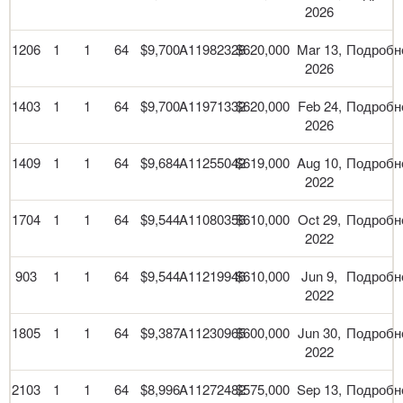
2026
1206
1
1
64
$9,700
A11982328
$620,000
Mar 13,
Подробн
2026
1403
1
1
64
$9,700
A11971332
$620,000
Feb 24,
Подробн
2026
1409
1
1
64
$9,684
A11255042
$619,000
Aug 10,
Подробн
2022
1704
1
1
64
$9,544
A11080356
$610,000
Oct 29,
Подробн
2022
903
1
1
64
$9,544
A11219946
$610,000
Jun 9,
Подробн
2022
1805
1
1
64
$9,387
A11230965
$600,000
Jun 30,
Подробн
2022
2103
1
1
64
$8,996
A11272482
$575,000
Sep 13,
Подробн