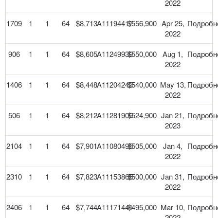
2022
1709
1
1
64
$8,713
A11194417
$556,900
Apr 25,
Подробн
2022
906
1
1
64
$8,605
A11249939
$550,000
Aug 1,
Подробн
2022
1406
1
1
64
$8,448
A11204243
$540,000
May 13,
Подробн
2022
506
1
1
64
$8,212
A11281909
$524,900
Jan 21,
Подробн
2023
2104
1
1
64
$7,901
A11080495
$505,000
Jan 4,
Подробн
2022
2310
1
1
64
$7,823
A11153865
$500,000
Jan 31,
Подробн
2022
2406
1
1
64
$7,744
A11171441
$495,000
Mar 10,
Подробн
2022