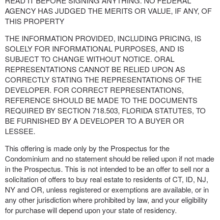
READ IT BEFORE SIGNING ANYTHING. NO FEDERAL
AGENCY HAS JUDGED THE MERITS OR VALUE, IF ANY, OF
THIS PROPERTY
THE INFORMATION PROVIDED, INCLUDING PRICING, IS
SOLELY FOR INFORMATIONAL PURPOSES, AND IS
SUBJECT TO CHANGE WITHOUT NOTICE. ORAL
REPRESENTATIONS CANNOT BE RELIED UPON AS
CORRECTLY STATING THE REPRESENTATIONS OF THE
DEVELOPER. FOR CORRECT REPRESENTATIONS,
REFERENCE SHOULD BE MADE TO THE DOCUMENTS
REQUIRED BY SECTION 718.503, FLORIDA STATUTES, TO
BE FURNISHED BY A DEVELOPER TO A BUYER OR
LESSEE.
This offering is made only by the Prospectus for the
Condominium and no statement should be relied upon if not made
in the Prospectus. This is not intended to be an offer to sell nor a
solicitation of offers to buy real estate to residents of CT, ID, NJ,
NY and OR, unless registered or exemptions are available, or in
any other jurisdiction where prohibited by law, and your eligibility
for purchase will depend upon your state of residency.