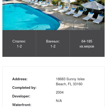
Спален:
Ванных:
64-185
1-2
1-2
кв.меров
Address:
18683 Sunny Isles
Beach, FL 33160
Completed by:
2004
Developer:
N/A
Waterfront: