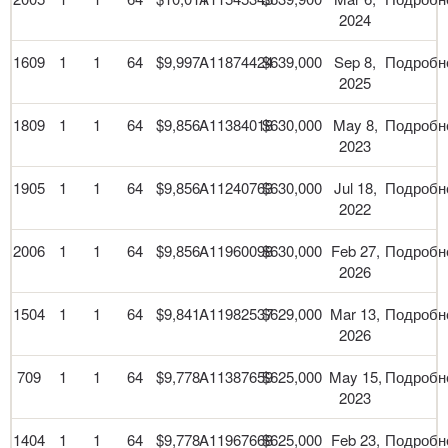
2024
1609
1
1
64
$9,997
A11874424
$639,000
Sep 8,
Подробн
2025
1809
1
1
64
$9,856
A11384018
$630,000
May 8,
Подробн
2023
1905
1
1
64
$9,856
A11240763
$630,000
Jul 18,
Подробн
2022
2006
1
1
64
$9,856
A11960098
$630,000
Feb 27,
Подробн
2026
1504
1
1
64
$9,841
A11982537
$629,000
Mar 13,
Подробн
2026
709
1
1
64
$9,778
A11387659
$625,000
May 15,
Подробн
2023
1404
1
1
64
$9,778
A11967668
$625,000
Feb 23,
Подробн