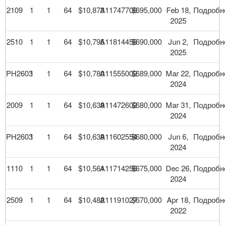
2109
1
1
64
$10,873
A11747706
$695,000
Feb 18,
Подробн
2025
2510
1
1
64
$10,795
A11814458
$690,000
Jun 2,
Подробн
2025
PH2603
1
1
64
$10,780
A11555002
$689,000
Mar 22,
Подробн
2024
2009
1
1
64
$10,639
A11472602
$680,000
Mar 31,
Подробн
2024
PH2603
1
1
64
$10,639
A11602554
$680,000
Jun 6,
Подробн
2024
1110
1
1
64
$10,561
A11714256
$675,000
Dec 26,
Подробн
2024
2509
1
1
64
$10,482
A11191027
$670,000
Apr 18,
Подробн
2022