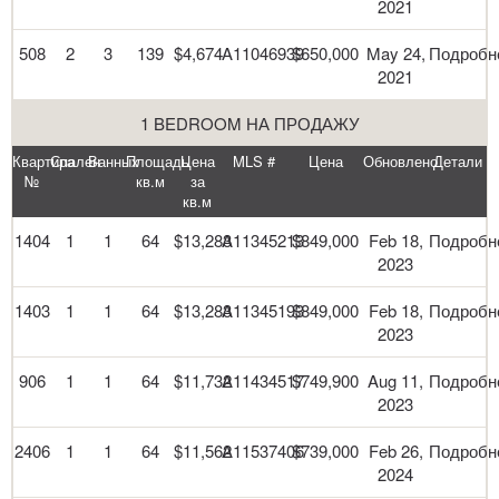
2021
508
2
3
139
$4,674
A11046939
$650,000
May 24,
Подробн
2021
1 BEDROOM НА ПРОДАЖУ
Квартира
Спален
Ванных
Площадь
Цена
MLS #
Цена
Обновлено
Детали
№
кв.м
за
кв.м
1404
1
1
64
$13,283
A11345213
$849,000
Feb 18,
Подробн
2023
1403
1
1
64
$13,283
A11345193
$849,000
Feb 18,
Подробн
2023
906
1
1
64
$11,732
A11434517
$749,900
Aug 11,
Подробн
2023
2406
1
1
64
$11,562
A11537406
$739,000
Feb 26,
Подробн
2024