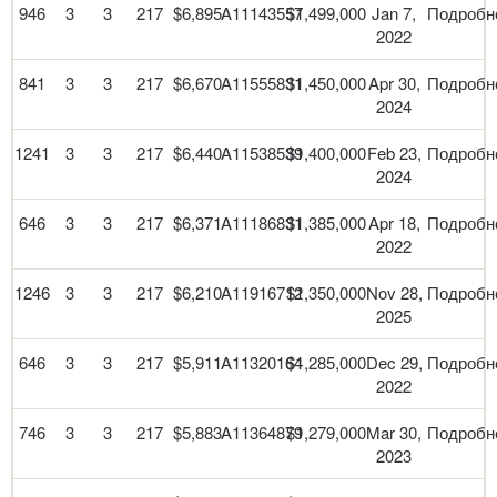
946
3
3
217
$6,895
A11143557
$1,499,000
Jan 7,
Подробн
2022
841
3
3
217
$6,670
A11555831
$1,450,000
Apr 30,
Подробн
2024
1241
3
3
217
$6,440
A11538539
$1,400,000
Feb 23,
Подробн
2024
646
3
3
217
$6,371
A11186831
$1,385,000
Apr 18,
Подробн
2022
1246
3
3
217
$6,210
A11916712
$1,350,000
Nov 28,
Подробн
2025
646
3
3
217
$5,911
A11320164
$1,285,000
Dec 29,
Подробн
2022
746
3
3
217
$5,883
A11364879
$1,279,000
Mar 30,
Подробн
2023