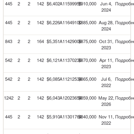
445
2
2
142
$6,402
A11599955
$910,000
Jun 4,
Подробн
2024
445
2
2
142
$6,226
A11649100
$885,000
Aug 28,
Подробн
2024
843
2
2
164
$5,351
A11429008
$875,000
Oct 31,
Подробн
2023
542
2
2
142
$6,121
A11370236
$870,000
Apr 11,
Подробн
2023
542
2
2
142
$6,085
A11212534
$865,000
Jul 6,
Подробн
2022
1242
2
2
142
$6,043
A12023654
$859,000
May 22,
Подробн
2026
445
2
2
142
$5,910
A11301764
$840,000
Nov 11,
Подробн
2022