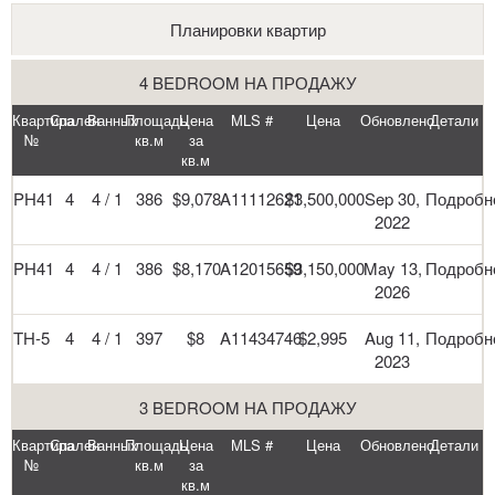
Планировки квартир
4 BEDROOM НА ПРОДАЖУ
Квартира
Спален
Ванных
Площадь
Цена
MLS #
Цена
Обновлено
Детали
№
кв.м
за
кв.м
PH41
4
4 / 1
386
$9,078
A11112621
$3,500,000
Sep 30,
Подробн
2022
PH41
4
4 / 1
386
$8,170
A12015659
$3,150,000
May 13,
Подробн
2026
TH-5
4
4 / 1
397
$8
A11434746
$2,995
Aug 11,
Подробн
2023
3 BEDROOM НА ПРОДАЖУ
Квартира
Спален
Ванных
Площадь
Цена
MLS #
Цена
Обновлено
Детали
№
кв.м
за
кв.м