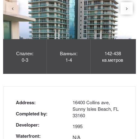
Спален:
Ванных:
142-438
0-3
1-4
кв.метров
Address:
16400 Collins ave,
Sunny Isles Beach, FL
Completed by:
33160
Developer:
1995
Waterfront:
N/A