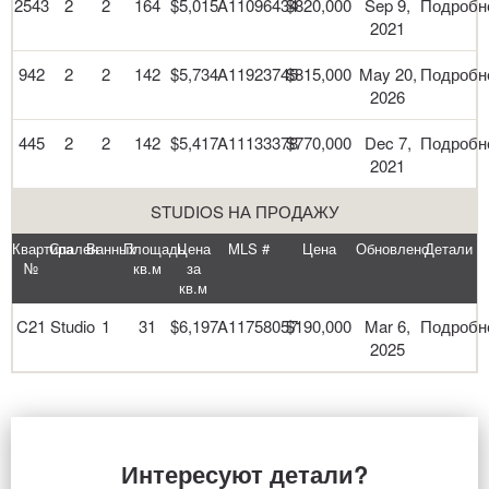
2543
2
2
164
$5,015
A11096434
$820,000
Sep 9,
Подробн
2021
942
2
2
142
$5,734
A11923745
$815,000
May 20,
Подробн
2026
445
2
2
142
$5,417
A11133378
$770,000
Dec 7,
Подробн
2021
STUDIOS НА ПРОДАЖУ
Квартира
Спален
Ванных
Площадь
Цена
MLS #
Цена
Обновлено
Детали
№
кв.м
за
кв.м
C21
Studio
1
31
$6,197
A11758057
$190,000
Mar 6,
Подробн
2025
Интересуют детали?