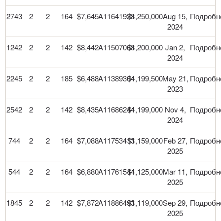
2743
2
2
164
$7,645
A11641928
$1,250,000
Aug 15,
Подробн
2024
1242
2
2
142
$8,442
A11507068
$1,200,000
Jan 2,
Подробн
2024
2245
2
2
185
$6,488
A11389304
$1,199,500
May 21,
Подробн
2023
2542
2
2
142
$8,435
A11686244
$1,199,000
Nov 4,
Подробн
2024
744
2
2
164
$7,088
A11753413
$1,159,000
Feb 27,
Подробн
2025
544
2
2
164
$6,880
A11761544
$1,125,000
Mar 11,
Подробн
2025
1845
2
2
142
$7,872
A11886493
$1,119,000
Sep 29,
Подробн
2025