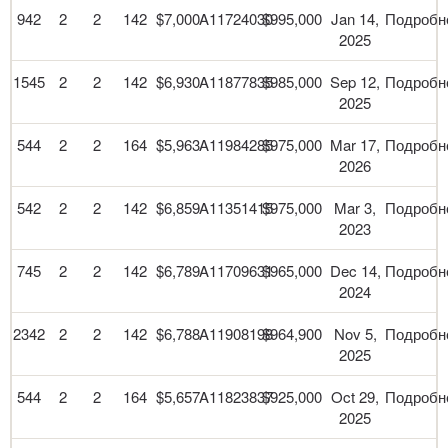
942
2
2
142
$7,000
A11724030
$995,000
Jan 14,
Подробн
2025
1545
2
2
142
$6,930
A11877835
$985,000
Sep 12,
Подробн
2025
544
2
2
164
$5,963
A11984285
$975,000
Mar 17,
Подробн
2026
542
2
2
142
$6,859
A11351415
$975,000
Mar 3,
Подробн
2023
745
2
2
142
$6,789
A11709631
$965,000
Dec 14,
Подробн
2024
2342
2
2
142
$6,788
A11908198
$964,900
Nov 5,
Подробн
2025
544
2
2
164
$5,657
A11823837
$925,000
Oct 29,
Подробн
2025