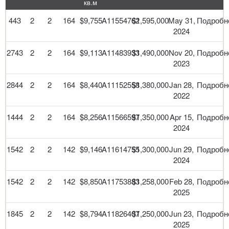
кв.м
443
2
2
164
$9,755
A11554762
$1,595,000
May 31,
Подробн
2024
2743
2
2
164
$9,113
A11483933
$1,490,000
Nov 20,
Подробн
2023
2844
2
2
164
$8,440
A11152558
$1,380,000
Jan 28,
Подробн
2022
1444
2
2
164
$8,256
A11566597
$1,350,000
Apr 15,
Подробн
2024
1542
2
2
142
$9,146
A11614755
$1,300,000
Jun 29,
Подробн
2024
1542
2
2
142
$8,850
A11753883
$1,258,000
Feb 28,
Подробн
2025
1845
2
2
142
$8,794
A11826407
$1,250,000
Jun 23,
Подробн
2025