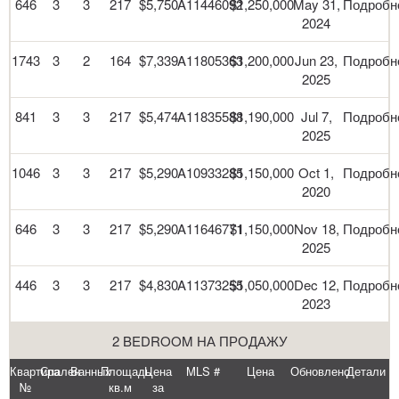
646
3
3
217
$5,750
A11446092
$1,250,000
May 31,
Подробн
2024
1743
3
2
164
$7,339
A11805363
$1,200,000
Jun 23,
Подробн
2025
841
3
3
217
$5,474
A11835588
$1,190,000
Jul 7,
Подробн
2025
1046
3
3
217
$5,290
A10933285
$1,150,000
Oct 1,
Подробн
2020
646
3
3
217
$5,290
A11646771
$1,150,000
Nov 18,
Подробн
2025
446
3
3
217
$4,830
A11373255
$1,050,000
Dec 12,
Подробн
2023
2 BEDROOM НА ПРОДАЖУ
Квартира
Спален
Ванных
Площадь
Цена
MLS #
Цена
Обновлено
Детали
№
кв.м
за