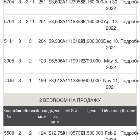
5704
3
3 / 1
251
$8,602
A11230536
$2,160,000
Jun 30,
Подробн
2022
5704
3
3 / 1
251
$8,602
A11188536
$2,160,000
Apr 12,
Подробн
2022
5111
3
3
204
$9,330
A11131825
$1,900,000
Dec 10,
Подробн
2021
3905
3
2
123
$6,506
A11199113
$799,000
May 5,
Подробн
2022
CU6
3
1
199
$3,018
A11123607
$600,000
Nov 11,
Подробн
2021
2 BEDROOM НА ПРОДАЖУ
Квартира
Спален
Ванных
Площадь
Цена
MLS #
Цена
Обновлено
Детали
№
кв.м
за
кв.м
5508
2
2
124
$12,758
A11957079
$1,580,000
Feb 2,
Подробн
2026