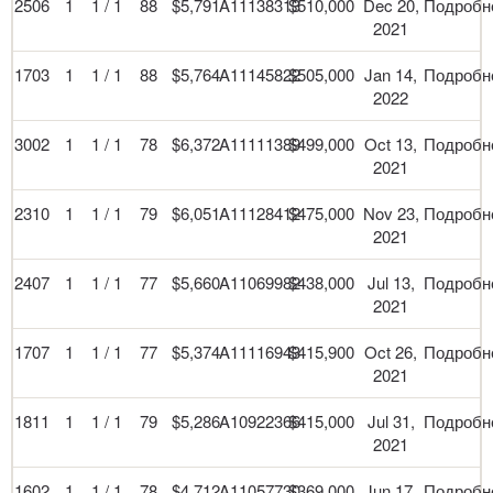
2506
1
1 / 1
88
$5,791
A11138313
$510,000
Dec 20,
Подробн
2021
1703
1
1 / 1
88
$5,764
A11145822
$505,000
Jan 14,
Подробн
2022
3002
1
1 / 1
78
$6,372
A11111389
$499,000
Oct 13,
Подробн
2021
2310
1
1 / 1
79
$6,051
A11128412
$475,000
Nov 23,
Подробн
2021
2407
1
1 / 1
77
$5,660
A11069982
$438,000
Jul 13,
Подробн
2021
1707
1
1 / 1
77
$5,374
A11116943
$415,900
Oct 26,
Подробн
2021
1811
1
1 / 1
79
$5,286
A10922366
$415,000
Jul 31,
Подробн
2021
1602
1
1 / 1
78
$4,712
A11057730
$369,000
Jun 17,
Подробн