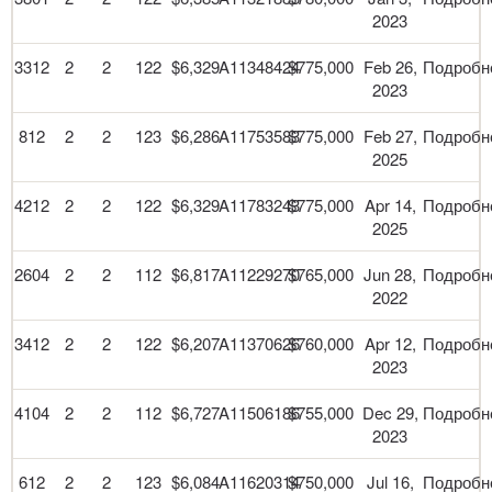
2023
3312
2
2
122
$6,329
A11348424
$775,000
Feb 26,
Подробн
2023
812
2
2
123
$6,286
A11753583
$775,000
Feb 27,
Подробн
2025
4212
2
2
122
$6,329
A11783243
$775,000
Apr 14,
Подробн
2025
2604
2
2
112
$6,817
A11229270
$765,000
Jun 28,
Подробн
2022
3412
2
2
122
$6,207
A11370626
$760,000
Apr 12,
Подробн
2023
4104
2
2
112
$6,727
A11506186
$755,000
Dec 29,
Подробн
2023
612
2
2
123
$6,084
A11620314
$750,000
Jul 16,
Подробн