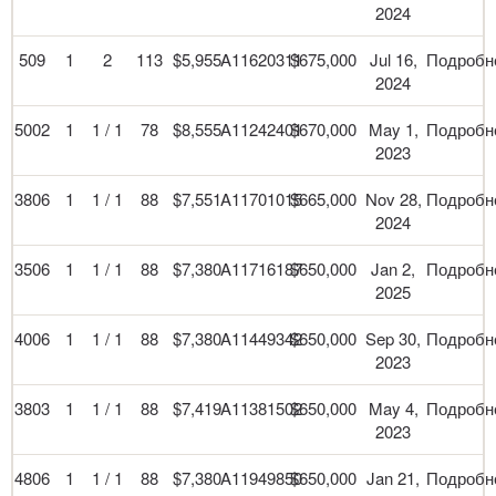
2024
509
1
2
113
$5,955
A11620311
$675,000
Jul 16,
Подробн
2024
5002
1
1 / 1
78
$8,555
A11242401
$670,000
May 1,
Подробн
2023
3806
1
1 / 1
88
$7,551
A11701015
$665,000
Nov 28,
Подробн
2024
3506
1
1 / 1
88
$7,380
A11716187
$650,000
Jan 2,
Подробн
2025
4006
1
1 / 1
88
$7,380
A11449342
$650,000
Sep 30,
Подробн
2023
3803
1
1 / 1
88
$7,419
A11381502
$650,000
May 4,
Подробн
2023
4806
1
1 / 1
88
$7,380
A11949850
$650,000
Jan 21,
Подробн