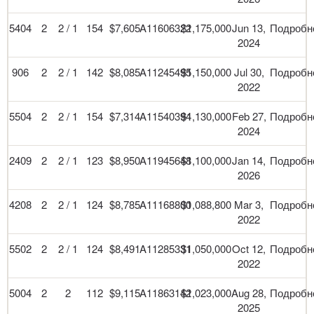
5404
2
2 / 1
154
$7,605
A11606322
$1,175,000
Jun 13,
Подробн
2024
906
2
2 / 1
142
$8,085
A11245495
$1,150,000
Jul 30,
Подробн
2022
5504
2
2 / 1
154
$7,314
A11540394
$1,130,000
Feb 27,
Подробн
2024
2409
2
2 / 1
123
$8,950
A11945648
$1,100,000
Jan 14,
Подробн
2026
4208
2
2 / 1
124
$8,785
A11168800
$1,088,800
Mar 3,
Подробн
2022
5502
2
2 / 1
124
$8,491
A11285331
$1,050,000
Oct 12,
Подробн
2022
5004
2
2
112
$9,115
A11863142
$1,023,000
Aug 28,
Подробн
2025