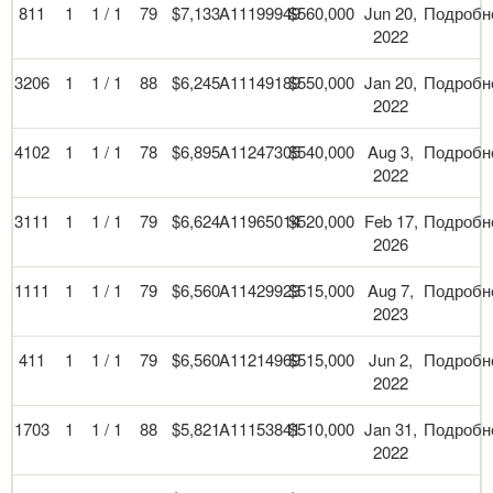
811
1
1 / 1
79
$7,133
A11199949
$560,000
Jun 20,
Подробн
2022
3206
1
1 / 1
88
$6,245
A11149189
$550,000
Jan 20,
Подробн
2022
4102
1
1 / 1
78
$6,895
A11247305
$540,000
Aug 3,
Подробн
2022
3111
1
1 / 1
79
$6,624
A11965014
$520,000
Feb 17,
Подробн
2026
1111
1
1 / 1
79
$6,560
A11429923
$515,000
Aug 7,
Подробн
2023
411
1
1 / 1
79
$6,560
A11214969
$515,000
Jun 2,
Подробн
2022
1703
1
1 / 1
88
$5,821
A11153841
$510,000
Jan 31,
Подробн
2022