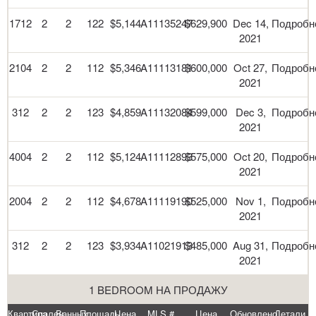
1712
2
2
122
$5,144
A11135247
$629,900
Dec 14,
Подробн
2021
2104
2
2
112
$5,346
A11113181
$600,000
Oct 27,
Подробн
2021
312
2
2
123
$4,859
A11132084
$599,000
Dec 3,
Подробн
2021
4004
2
2
112
$5,124
A11112893
$575,000
Oct 20,
Подробн
2021
2004
2
2
112
$4,678
A11119190
$525,000
Nov 1,
Подробн
2021
312
2
2
123
$3,934
A11021913
$485,000
Aug 31,
Подробн
2021
1 BEDROOM НА ПРОДАЖУ
Квартира
Спален
Ванных
Площадь
Цена
MLS #
Цена
Обновлено
Детали