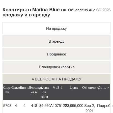
Квартиры в Marina Blue на
Обновлено Aug 08, 2026
продажу и в аренду
На продажу
В аренду
Проданное
Планировки квартир
4 BEDROOM НА ПРОДАЖУ
Квартира
Спален
Ванных
Площадь
Цена
MLS #
Цена
Обновлено
Детали
№
кв.м
за
кв.м
5708
4
4
418
$9,560
A10751221
$3,995,000
Sep 2,
Подробн
2021