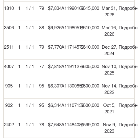
1810
1
1 / 1
79
$7,834
A11990166
$615,000
Mar 31,
Подробн
2026
3506
1
1 / 1
88
$6,926
A11980516
$610,000
Mar 16,
Подробн
2026
2511
1
1 / 1
79
$7,770
A11714579
$610,000
Dec 27,
Подробн
2024
4007
1
1 / 1
77
$7,818
A11911279
$605,000
Nov 10,
Подробн
2025
905
1
1 / 1
95
$6,307
A11300859
$600,000
Nov 14,
Подробн
2022
902
1
1 / 1
95
$6,344
A11107136
$600,000
Oct 5,
Подробн
2021
2402
1
1 / 1
78
$7,648
A11484081
$599,000
Nov 9,
Подробн
2023