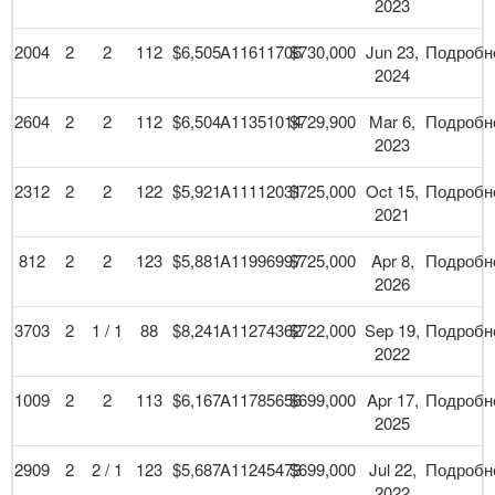
2023
2004
2
2
112
$6,505
A11611706
$730,000
Jun 23,
Подробн
2024
2604
2
2
112
$6,504
A11351014
$729,900
Mar 6,
Подробн
2023
2312
2
2
122
$5,921
A11112031
$725,000
Oct 15,
Подробн
2021
812
2
2
123
$5,881
A11996997
$725,000
Apr 8,
Подробн
2026
3703
2
1 / 1
88
$8,241
A11274362
$722,000
Sep 19,
Подробн
2022
1009
2
2
113
$6,167
A11785656
$699,000
Apr 17,
Подробн
2025
2909
2
2 / 1
123
$5,687
A11245473
$699,000
Jul 22,
Подробн
2022