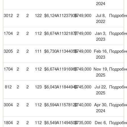
2024
3012
2
2
122
$6,124
A11237935
$749,900
Jul 8,
Подробн
2022
1704
2
2
112
$6,674
A11321877
$749,000
Jan 3,
Подробн
2023
3205
2
2
111
$6,730
A11344055
$749,000
Feb 16,
Подробн
2023
1704
2
2
112
$6,674
A11916961
$749,000
Nov 19,
Подробн
2025
812
2
2
123
$6,043
A11844943
$745,000
Jul 22,
Подробн
2025
3004
2
2
112
$6,594
A11578122
$740,000
Apr 30,
Подробн
2024
1804
2
2
112
$6,549
A11494503
$735,000
Dec 6,
Подробн