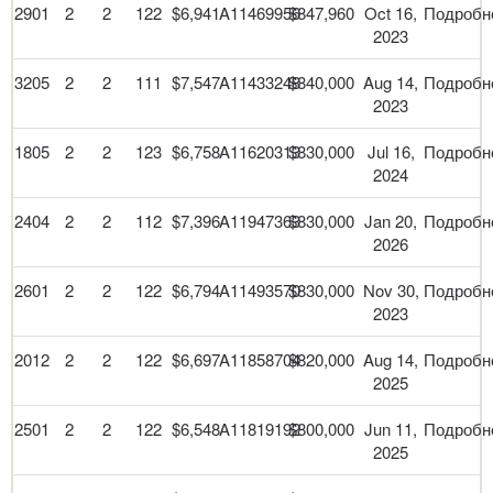
2901
2
2
122
$6,941
A11469956
$847,960
Oct 16,
Подробн
2023
3205
2
2
111
$7,547
A11433248
$840,000
Aug 14,
Подробн
2023
1805
2
2
123
$6,758
A11620313
$830,000
Jul 16,
Подробн
2024
2404
2
2
112
$7,396
A11947363
$830,000
Jan 20,
Подробн
2026
2601
2
2
122
$6,794
A11493570
$830,000
Nov 30,
Подробн
2023
2012
2
2
122
$6,697
A11858704
$820,000
Aug 14,
Подробн
2025
2501
2
2
122
$6,548
A11819192
$800,000
Jun 11,
Подробн
2025