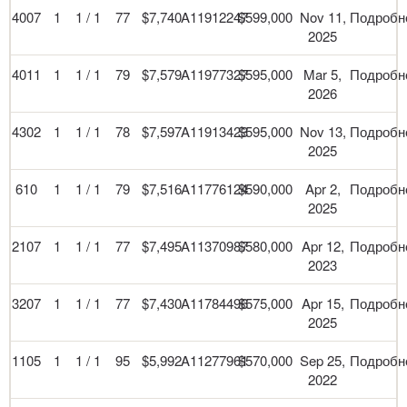
4007
1
1 / 1
77
$7,740
A11912247
$599,000
Nov 11,
Подробн
2025
4011
1
1 / 1
79
$7,579
A11977327
$595,000
Mar 5,
Подробн
2026
4302
1
1 / 1
78
$7,597
A11913423
$595,000
Nov 13,
Подробн
2025
610
1
1 / 1
79
$7,516
A11776124
$590,000
Apr 2,
Подробн
2025
2107
1
1 / 1
77
$7,495
A11370987
$580,000
Apr 12,
Подробн
2023
3207
1
1 / 1
77
$7,430
A11784496
$575,000
Apr 15,
Подробн
2025
1105
1
1 / 1
95
$5,992
A11277961
$570,000
Sep 25,
Подробн
2022