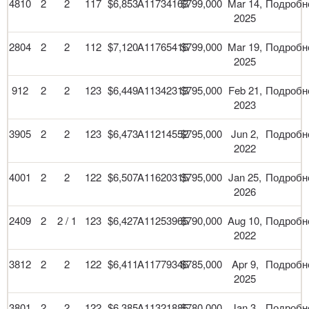
4810
2
2
117
$6,853
A11734163
$799,000
Mar 14,
Подробн
2025
2804
2
2
112
$7,120
A11765416
$799,000
Mar 19,
Подробн
2025
912
2
2
123
$6,449
A11342313
$795,000
Feb 21,
Подробн
2023
3905
2
2
123
$6,473
A11214552
$795,000
Jun 2,
Подробн
2022
4001
2
2
122
$6,507
A11620315
$795,000
Jan 25,
Подробн
2026
2409
2
2 / 1
123
$6,427
A11253965
$790,000
Aug 10,
Подробн
2022
3812
2
2
122
$6,411
A11779346
$785,000
Apr 9,
Подробн
2025
3801
2
2
122
$6,385
A11321885
$780,000
Jan 3,
Подробн