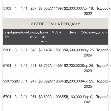
5109
4
4 / 1
267
$8,605
A11189714
$2,300,000
Apr 18,
Подробн
2022
3 BEDROOM НА ПРОДАЖУ
Квартира
Спален
Ванных
Площадь
Цена
MLS #
Цена
Обновлено
Детали
№
кв.м
за
кв.м
5308
3
3 / 1
248
$10,497
A11591393
$2,600,000
May 28,
Подробн
2024
5704
3
3 / 1
251
$8,761
A11459197
$2,200,000
Sep 26,
Подробн
2023
5507/5607
3
3 / 1
247
$8,892
A11868404
$2,200,000
Aug 29,
Подробн
2025
5704
3
3 / 1
251
$8,602
A11096555
$2,160,000
Sep 9,
Подробн
2021