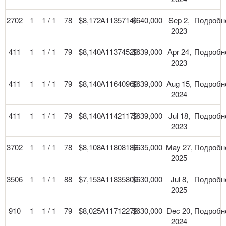
2702
1
1 / 1
78
$8,172
A11357141
$640,000
Sep 2,
Подробн
2023
411
1
1 / 1
79
$8,140
A11374520
$639,000
Apr 24,
Подробн
2023
411
1
1 / 1
79
$8,140
A11640960
$639,000
Aug 15,
Подробн
2024
411
1
1 / 1
79
$8,140
A11421179
$639,000
Jul 18,
Подробн
2023
3702
1
1 / 1
78
$8,108
A11808183
$635,000
May 27,
Подробн
2025
3506
1
1 / 1
88
$7,153
A11835800
$630,000
Jul 8,
Подробн
2025
910
1
1 / 1
79
$8,025
A11712278
$630,000
Dec 20,
Подробн
2024