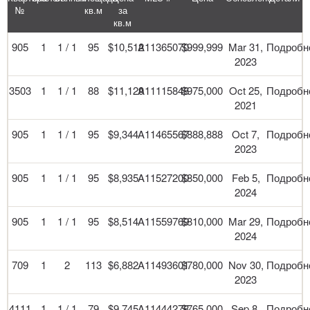
№
кв.м
за
кв.м
905
1
1 / 1
95
$10,512
A11365070
$999,999
Mar 31,
Подробн
2023
3503
1
1 / 1
88
$11,129
A11115848
$975,000
Oct 25,
Подробн
2021
905
1
1 / 1
95
$9,344
A11465567
$888,888
Oct 7,
Подробн
2023
905
1
1 / 1
95
$8,935
A11527200
$850,000
Feb 5,
Подробн
2024
905
1
1 / 1
95
$8,514
A11559769
$810,000
Mar 29,
Подробн
2024
709
1
2
113
$6,882
A11493601
$780,000
Nov 30,
Подробн
2023
4111
1
1 / 1
79
$9,745
A11444278
$765,000
Sep 8,
Подробн