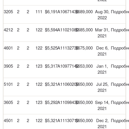
3205
2
2
111
$6,191
A10671436
$689,000
Aug 30,
Подробн
2022
4212
2
2
122
$5,594
A11021080
$685,000
Mar 31,
Подробн
2021
4601
2
2
122
$5,525
A11132736
$675,000
Dec 6,
Подробн
2021
3905
2
2
123
$5,317
A10977142
$653,000
Jan 1,
Подробн
2021
5101
2
2
122
$5,321
A11060209
$650,000
Jul 25,
Подробн
2021
3605
2
2
123
$5,292
A11098430
$650,000
Sep 14,
Подробн
2021
4501
2
2
122
$5,321
A11130719
$650,000
Dec 2,
Подробн
2021