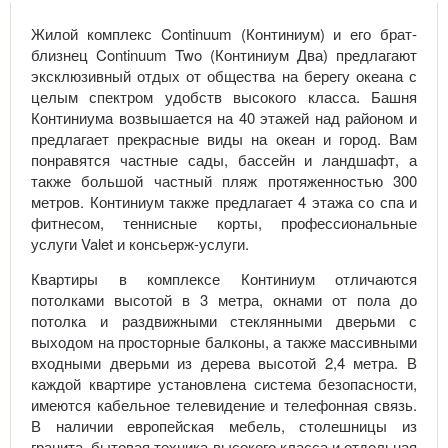
Жилой комплекс Continuum (Континиум) и его брат-
близнец Continuum Two (Континиум Два) предлагают
эксклюзивный отдых от общества на берегу океана с
целым спектром удобств высокого класса. Башня
Континиума возвышается на 40 этажей над районом и
предлагает прекрасные виды на океан и город. Вам
понравятся частные сады, бассейн и ландшафт, а
также большой частный пляж протяженностью 300
метров. Континиум также предлагает 4 этажа со спа и
фитнесом, теннисные корты, профессиональные
услуги Valet и консьерж-услуги.
Квартиры в комплексе Континиум отличаются
потолками высотой в 3 метра, окнами от пола до
потолка и раздвижными стеклянными дверьми с
выходом на просторные балконы, а также массивными
входными дверьми из дерева высотой 2,4 метра. В
каждой квартире установлена система безопасности,
имеются кабельное телевидение и телефонная связь.
В наличии европейская мебель, столешницы из
гранита, бытовая техника высокого класса и отдельная