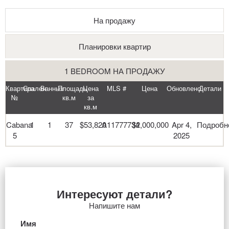
На продажу
Планировки квартир
1 BEDROOM НА ПРОДАЖУ
Квартира
Спален
Ванных
Площадь
Цена
MLS #
Цена
Обновлено
Детали
№
кв.м
за
кв.м
Cabana
1
1
37
$53,820
A11777734
$2,000,000
Apr 4,
Подробн
5
2025
Интересуют детали?
Напишите нам
Имя