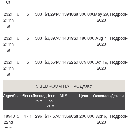
Ct
2321
6
5
303
$4,294
A11394808
$1,300,000
May 29,
Подробн
211th
2023
St
2321
6
5
303
$3,897
A11431937
$1,180,000
Aug 7,
Подробн
211th
2023
St
2321
6
5
303
$3,564
A11472217
$1,079,000
Oct 19,
Подробн
211th
2023
St
5 BEDROOM НА ПРОДАЖУ
Адрес
Спален
Ванных
Площадь
Цена
MLS #
Цена
Обновлено
Детали
кв.м
за
кв.м
18940
5
4 / 1
296
$17,574
A11368038
$5,200,000
Apr 6,
Подробн
22nd
2023
Ave