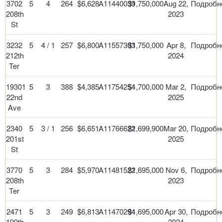
3702
5
4
264
$6,628
A11440039
$1,750,000
Aug 22,
Подробн
208th
2023
St
3232
5
4 / 1
257
$6,800
A11557303
$1,750,000
Apr 8,
Подробн
212th
2024
Ter
19301
5
3
388
$4,385
A11754254
$1,700,000
Mar 2,
Подробн
22nd
2025
Ave
2340
5
3 / 1
256
$6,651
A11766622
$1,699,900
Mar 20,
Подробн
201st
2025
St
3770
5
3
284
$5,970
A11481522
$1,695,000
Nov 6,
Подробн
208th
2023
Ter
2471
5
3
249
$6,813
A11470294
$1,695,000
Apr 30,
Подробн
199th
2024