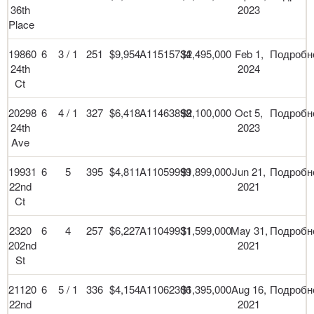
36th
2023
Place
19860
6
3 / 1
251
$9,954
A11515734
$2,495,000
Feb 1,
Подробн
24th
2024
Ct
20298
6
4 / 1
327
$6,418
A11463898
$2,100,000
Oct 5,
Подробн
24th
2023
Ave
19931
6
5
395
$4,811
A11059999
$1,899,000
Jun 21,
Подробн
22nd
2021
Ct
2320
6
4
257
$6,227
A11049931
$1,599,000
May 31,
Подробн
202nd
2021
St
21120
6
5 / 1
336
$4,154
A11062306
$1,395,000
Aug 16,
Подробн
22nd
2021