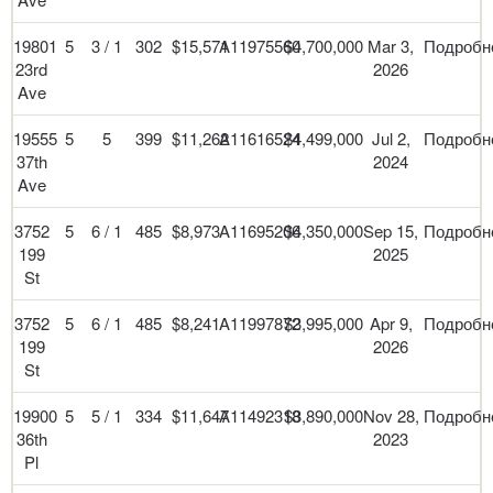
19801
5
3 / 1
302
$15,571
A11975560
$4,700,000
Mar 3,
Подробн
23rd
2026
Ave
19555
5
5
399
$11,262
A11616524
$4,499,000
Jul 2,
Подробн
37th
2024
Ave
3752
5
6 / 1
485
$8,973
A11695206
$4,350,000
Sep 15,
Подробн
199
2025
St
3752
5
6 / 1
485
$8,241
A11997872
$3,995,000
Apr 9,
Подробн
199
2026
St
19900
5
5 / 1
334
$11,647
A11492318
$3,890,000
Nov 28,
Подробн
36th
2023
Pl