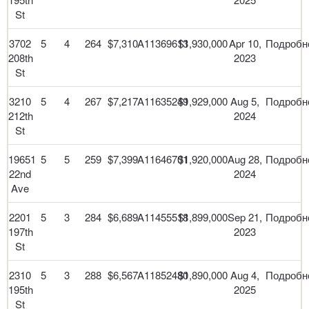
St
3702
5
4
264
$7,310
A11369613
$1,930,000
Apr 10,
Подробн
208th
2023
St
3210
5
4
267
$7,217
A11635249
$1,929,000
Aug 5,
Подробн
212th
2024
St
19651
5
5
259
$7,399
A11646701
$1,920,000
Aug 28,
Подробн
22nd
2024
Ave
2201
5
3
284
$6,689
A11455518
$1,899,000
Sep 21,
Подробн
197th
2023
St
2310
5
3
288
$6,567
A11852480
$1,890,000
Aug 4,
Подробн
195th
2025
St