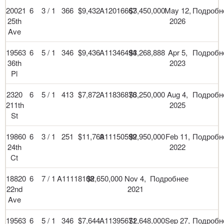
20021
6
3 / 1
366
$9,432
A12016667
$3,450,000
May 12,
Подробн
25th
2026
Ave
19563
6
5 / 1
346
$9,436
A11346494
$3,268,888
Apr 5,
Подробн
36th
2023
Pl
2320
6
5 / 1
413
$7,872
A11836876
$3,250,000
Aug 4,
Подробн
211th
2025
St
19860
6
3 / 1
251
$11,769
A11150599
$2,950,000
Feb 11,
Подробн
24th
2022
Ct
18820
6
7 / 1
A11118108
$2,650,000
Nov 4,
Подробнее
22nd
2021
Ave
19563
6
5 / 1
346
$7,644
A11395671
$2,648,000
Sep 27,
Подробн