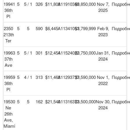
19941
5
5 / 1
326
$11,803
A11910348
$3,850,000
Nov 7,
Подробн
36th
2025
Pl
2350
5
5
590
$6,445
A11341051
$3,799,999
Feb 9,
Подробн
213th
2023
Ter
19963
5
5 / 1
301
$12,454
A11524022
$3,750,000
Jan 31,
Подробн
37th
2024
Ave
19959
5
4 / 1
313
$11,463
A11293737
$3,590,000
Nov 1,
Подробн
36th
2022
Pl
19530
5
5
162
$21,540
A11316373
$3,500,000
Nov 30,
Подробн
Ne
2024
26th
Ave,
Miami