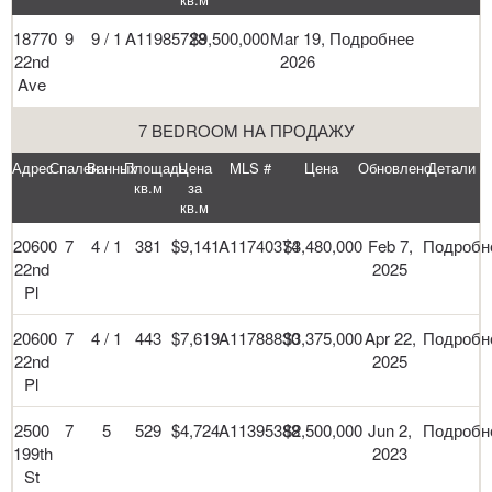
18770
9
9 / 1
A11985728
$9,500,000
Mar 19,
Подробнее
22nd
2026
Ave
7 BEDROOM НА ПРОДАЖУ
Адрес
Спален
Ванных
Площадь
Цена
MLS #
Цена
Обновлено
Детали
кв.м
за
кв.м
20600
7
4 / 1
381
$9,141
A11740374
$3,480,000
Feb 7,
Подробн
22nd
2025
Pl
20600
7
4 / 1
443
$7,619
A11788830
$3,375,000
Apr 22,
Подробн
22nd
2025
Pl
2500
7
5
529
$4,724
A11395388
$2,500,000
Jun 2,
Подробн
199th
2023
St