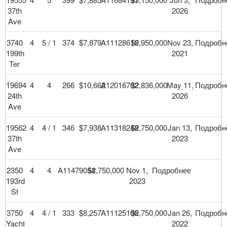
37th
2026
Ave
3740
4
5 / 1
374
$7,879
A11128616
$2,950,000
Nov 23,
Подробн
199th
2021
Ter
19694
4
4
266
$10,662
A12016702
$2,836,000
May 11,
Подробн
24th
2026
Ave
19562
4
4 / 1
346
$7,938
A11318248
$2,750,000
Jan 13,
Подробн
37th
2023
Ave
2350
4
4
A11479054
$2,750,000
Nov 1,
Подробнее
193rd
2023
St
3750
4
4 / 1
333
$8,257
A11125106
$2,750,000
Jan 26,
Подробн
Yacht
2022