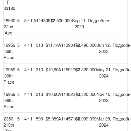
Fl
33180
18930
5
5 / 1
A11450917
$3,500,000
Sep 11,
Подробнее
22nd
2023
Ave
19959
5
4 / 1
313
$11,144
A11398472
$3,490,000
Jun 12,
Подробн
36th
2023
Place
19959
5
4 / 1
313
$10,601
A11591797
$3,320,000
May 21,
Подробн
36th
2024
Place
19959
5
4 / 1
313
$10,601
A11482276
$3,320,000
Nov 10,
Подробн
36th
2023
Place
2350
5
4 / 1
590
$5,089
A11457105
$2,999,999
Mar 28,
Подробн
213th
2024
Ter