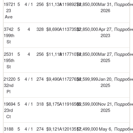
19721
5
4 / 1
256
$11,131
A11989274
$2,850,000
Mar 31,
Подробн
23
2026
Ave
3742
5
4
328
$8,690
A11373532
$2,850,000
Apr 27,
Подробн
199th
2023
St
2531
5
4
256
$11,119
A11771074
$2,850,000
Mar 27,
Подробн
195th
2025
St
21220
5
4 / 1
274
$9,490
A11727634
$2,599,999
Jan 20,
Подробн
32nd
2025
Pl
19694
5
4 / 1
318
$8,175
A11916505
$2,599,000
Nov 21,
Подробн
23rd
2025
Ct
3188
5
4 / 1
274
$9,121
A12013517
$2,499,000
May 6,
Подробн