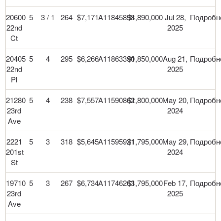
20600
5
3 / 1
264
$7,171
A11845898
$1,890,000
Jul 28,
Подробн
22nd
2025
Ct
20405
5
4
295
$6,266
A11863390
$1,850,000
Aug 21,
Подробн
22nd
2025
Pl
21280
5
4
238
$7,557
A11590862
$1,800,000
May 20,
Подробн
23rd
2024
Ave
2221
5
3
318
$5,645
A11595921
$1,795,000
May 29,
Подробн
201st
2024
St
19710
5
3
267
$6,734
A11746263
$1,795,000
Feb 17,
Подробн
23rd
2025
Ave