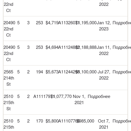
22nd
2022
Ct
20490
5
3
253
$4,719
A11326071
$1,195,000
Jan 12,
Подробн
22nd
2023
Ct
20490
5
3
253
$4,694
A11124882
$1,188,888
Jan 11,
Подробн
22nd
2022
Ct
2565
5
2
194
$5,673
A11244298
$1,100,000
Jul 27,
Подробн
214th
2022
St
2510
5
2
A11117971
$1,077,770
Nov 1,
Подробнее
215th
2021
St
2510
5
2
170
$5,800
A11107768
$985,000
Oct 7,
Подробн
215th
2021