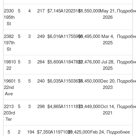
2330
5
4
217
$7,145
A12023181
$1,550,000
May 21,
Подробн
195th
2026
St
2382
5
3
249
$6,016
A11755906
$1,495,000
Mar 4,
Подробн
197th
2025
St
19810
5
3
264
$5,600
A11847822
$1,476,000
Jul 28,
Подробн
22
2025
19601
5
5
240
$6,035
A11503676
$1,450,000
Dec 20,
Подробн
22nd
2023
Ave
2213
5
3
298
$4,865
A11111873
$1,449,000
Oct 14,
Подробн
203rd
2021
Ter
5
2
194
$7,350
A11971020
$1,425,000
Feb 24,
Подробнее