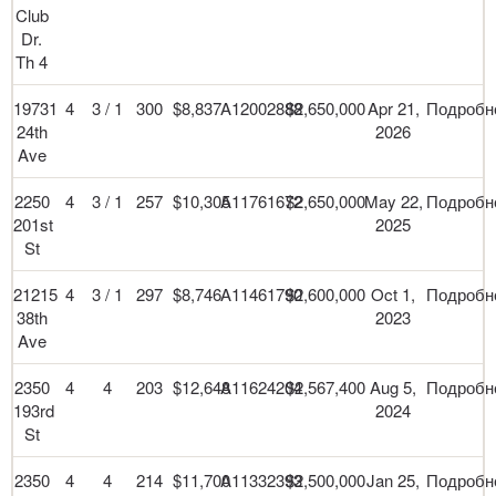
Club
Dr.
Th 4
19731
4
3 / 1
300
$8,837
A12002888
$2,650,000
Apr 21,
Подробн
24th
2026
Ave
2250
4
3 / 1
257
$10,305
A11761672
$2,650,000
May 22,
Подробн
201st
2025
St
21215
4
3 / 1
297
$8,746
A11461790
$2,600,000
Oct 1,
Подробн
38th
2023
Ave
2350
4
4
203
$12,648
A11624204
$2,567,400
Aug 5,
Подробн
193rd
2024
St
2350
4
4
214
$11,700
A11332393
$2,500,000
Jan 25,
Подробн