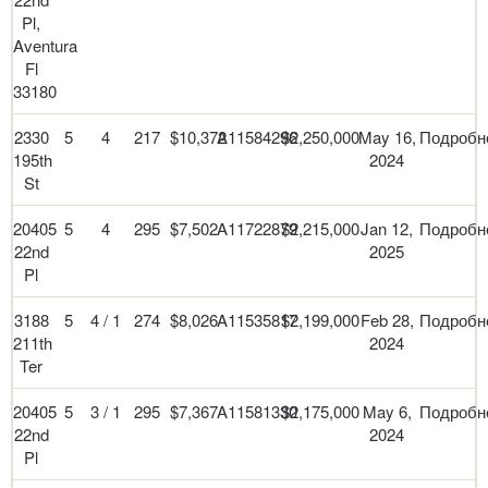
Pl,
Aventura
Fl
33180
2330
5
4
217
$10,372
A11584296
$2,250,000
May 16,
Подробн
195th
2024
St
20405
5
4
295
$7,502
A11722879
$2,215,000
Jan 12,
Подробн
22nd
2025
Pl
3188
5
4 / 1
274
$8,026
A11535817
$2,199,000
Feb 28,
Подробн
211th
2024
Ter
20405
5
3 / 1
295
$7,367
A11581330
$2,175,000
May 6,
Подробн
22nd
2024
Pl