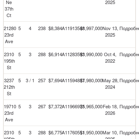
Ne
2025
37th
Ct
21280
5
4
238
$8,384
A11913548
$1,997,000
Nov 13,
Подробн
23rd
2025
Ave
2310
5
3
288
$6,914
A11283593
$1,990,000
Oct 4,
Подробн
195th
2022
St
3237
5
3 / 1
257
$7,694
A11594887
$1,980,000
May 28,
Подробн
212th
2024
St
19710
5
3
267
$7,372
A11966975
$1,965,000
Feb 18,
Подробн
23rd
2026
Ave
2310
5
3
288
$6,775
A11760551
$1,950,000
Mar 10,
Подробн
195th
2025