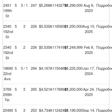
2451
5
3 / 1
247
$5,268
A11432798
$1,299,000
Aug 9,
Подробн
199th
2023
St
2340
5
3
226
$5,535
A11856001
$1,250,000
Aug 10,
Подробн
192nd
2025
St
2340
5
2
226
$5,535
A11741697
$1,249,999
Feb 9,
Подробн
192nd
2025
St
18690
5
3 / 1
294
$4,167
A11504604
$1,225,000
Jan 17,
Подробн
22nd
2024
Ave
3769
5
3
265
$4,521
A11789945
$1,200,000
Apr 24,
Подробн
209th
2025
Ter
20490
5
3
253
$4,734
A11242459
$1,199,000
Sep 14,
Подробн