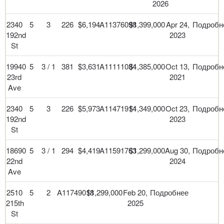
2026
2340
5
3
226
$6,194
A11376098
$1,399,000
Apr 24,
Подробн
192nd
2023
St
19940
5
3 / 1
381
$3,631
A11111084
$1,385,000
Oct 13,
Подробн
23rd
2021
Ave
2340
5
3
226
$5,973
A11471914
$1,349,000
Oct 23,
Подробн
192nd
2023
St
18690
5
3 / 1
294
$4,419
A11591763
$1,299,000
Aug 30,
Подробн
22nd
2024
Ave
2510
5
2
A11749018
$1,299,000
Feb 20,
Подробнее
215th
2025
St