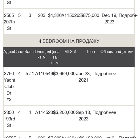
St
2565
5
3
203
$4,320
A11502638
$875,000
Dec 19,
Подробн
207th
2023
St
4 BEDROOM НА ПРОДАЖУ
Адрес
Спален
Ванных
Площадь
Цена
MLS #
Цена
Обновлено
Детали
кв.м
за
кв.м
3750
4
5 / 1
A11054964
$3,669,000
Jun 23,
Подробнее
Yacht
2021
Club
Dr
#2
2350
4
4
A11452395
$3,200,000
Sep 13,
Подробнее
193rd
2023
St
19555
4
5
399
$7,885
A11684191
$3,150,000
Jun 3,
Подробн