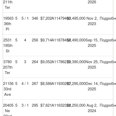
211th
2026
Ter
19563
5
5 / 1
346
$7,202
A11479460
$2,495,000
Nov 2,
Подробн
36th
2023
Pl
2531
5
4
256
$9,714
A11878458
$2,490,000
Sep 15,
Подробн
195th
2025
St
3780
5
3
264
$9,052
A11786275
$2,390,000
Nov 25,
Подробн
207th
2025
Ter
21156
5
4 / 1
267
$8,586
A11930207
$2,295,000
Dec 14,
Подробн
33rd
2025
Ave
20405
5
3 / 1
295
$7,621
A11632324
$2,250,000
Aug 2,
Подробн
Ne
2024
22nd