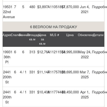
19531
7
5
480
$3,897
A11051857
$1,870,000
Jun 4,
Подробн
22nd
2021
Avenue
6 BEDROOM НА ПРОДАЖУ
Адрес
Спален
Ванных
Площадь
Цена
MLS #
Цена
Обновлено
Детали
кв.м
за
кв.м
19931
6
6
313
$12,764
A11211554
$3,995,000
May 24,
Подробн
36th
2022
Pl
2441
6
4 / 1
331
$11,147
A11757828
$3,695,000
Mar 7,
Подробн
200th
2025
St
2441
6
4 / 1
331
$10,408
A11774449
$3,450,000
Apr 1,
Подробн
200th
2025
St