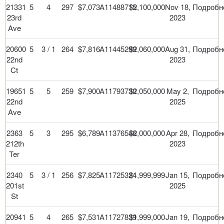
21331
5
4
297
$7,073
A11488715
$2,100,000
Nov 18,
Подробн
23rd
2023
Ave
20600
5
3 / 1
264
$7,816
A11445299
$2,060,000
Aug 31,
Подробн
22nd
2023
Ct
19651
5
5
259
$7,900
A11793730
$2,050,000
May 2,
Подробн
22nd
2025
Ave
2363
5
3
295
$6,789
A11376546
$2,000,000
Apr 28,
Подробн
212th
2023
Ter
2340
5
3 / 1
256
$7,825
A11725324
$1,999,999
Jan 15,
Подробн
201st
2025
St
20941
5
4
265
$7,531
A11727839
$1,999,000
Jan 19,
Подробн