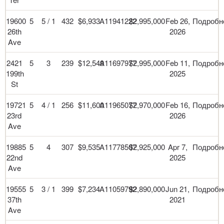
19600
5
5 / 1
432
$6,933
A11941222
$2,995,000
Feb 26,
Подробн
26th
2026
Ave
2421
5
3
239
$12,549
A11697977
$2,995,000
Feb 11,
Подробн
199th
2025
St
19721
5
4 / 1
256
$11,600
A11965077
$2,970,000
Feb 16,
Подробн
23rd
2026
Ave
19885
5
4
307
$9,535
A11778507
$2,925,000
Apr 7,
Подробн
22nd
2025
Ave
19555
5
3 / 1
399
$7,234
A11059792
$2,890,000
Jun 21,
Подробн
37th
2021
Ave