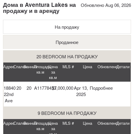
Дома в Aventura Lakes на
Обновлено Aug 06, 2026
продажу и в аренду
На продажу
Проданное
20 BEDROOM НА ПРОДАЖУ
Адрес
Спален
Ванных
Площадь
Цена
MLS #
Цена
Обновлено
Детали
кв.м
за
кв.м
18840
20
20
A11778433
$7,000,000
Apr 13,
Подробнее
22nd
2025
Ave
9 BEDROOM НА ПРОДАЖУ
Адрес
Спален
Ванных
Площадь
Цена
MLS #
Цена
Обновлено
Детали
кв.м
за
кв.м