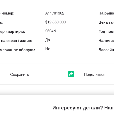
 номер:
A11781362
На рынк
$12,850,000
а:
Цена за
2604N
ер квартиры:
Год пос
Да
на океан / залив:
Наличие
Нет
месячное обслуж.:
Бассейн
Сохранить
Поделиться
Интересуют детали? Нап