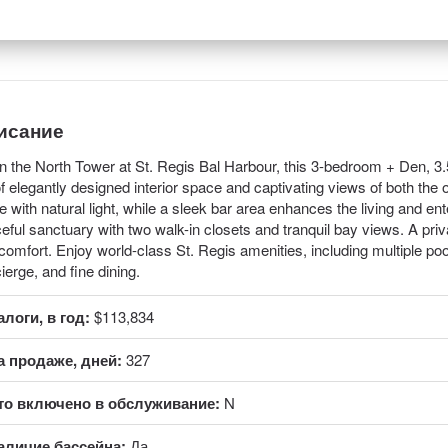
исание
in the North Tower at St. Regis Bal Harbour, this 3-bedroom + Den, 3.
f elegantly designed interior space and captivating views of both the o
 with natural light, while a sleek bar area enhances the living and ent
eful sanctuary with two walk-in closets and tranquil bay views. A priv
comfort. Enjoy world-class St. Regis amenities, including multiple poo
ierge, and fine dining.
алоги, в год:
$113,834
а продаже, дней:
327
то включено в обслуживание:
N
аличие бассейна:
Да