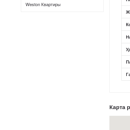
Weston Квартиры
Ж
К
Н
У
П
Г
Карта 