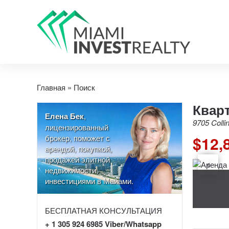
Главная
»
Поиск
Кварт
Елена Бек
,
9705 Colli
лицензированный
брокер, поможет с
$12,
арендой, покупкой,
продажей элитной
недвижимости,
инвестициями в Майами.
БЕСПЛАТНАЯ КОНСУЛЬТАЦИЯ
+ 1 305 924 6985 Viber/Whatsapp