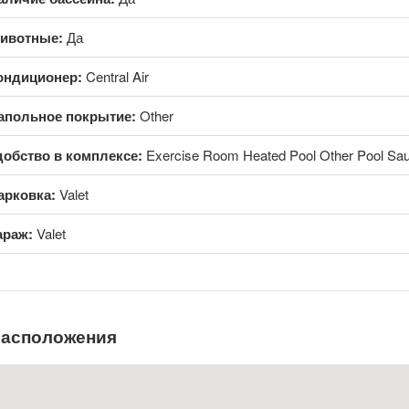
ивотные:
Да
ондиционер:
Central Air
апольное покрытие:
Other
добство в комплексе:
Exercise Room Heated Pool Other Pool Sau
арковка:
Valet
араж:
Valet
расположения