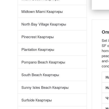
Midtown Miami Квартиры
North Bay Village Квартиры
Оп
Pinecrest Квартиры
Set 
SF o
Plantation Квартиры
home
peac
and 
Pompano Beach Квартиры
conc
South Beach Квартиры
Н
Sunny Isles Beach Квартиры
Н
Ч
Surfside Квартиры
Н