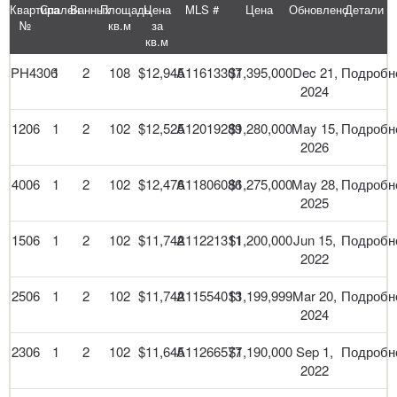
Квартира
Спален
Ванных
Площадь
Цена
MLS #
Цена
Обновлено
Детали
№
кв.м
за
кв.м
PH4306
1
2
108
$12,945
A11613307
$1,395,000
Dec 21,
Подробн
2024
1206
1
2
102
$12,525
A12019289
$1,280,000
May 15,
Подробн
2026
4006
1
2
102
$12,476
A11806086
$1,275,000
May 28,
Подробн
2025
1506
1
2
102
$11,742
A11221311
$1,200,000
Jun 15,
Подробн
2022
2506
1
2
102
$11,742
A11554013
$1,199,999
Mar 20,
Подробн
2024
2306
1
2
102
$11,645
A11266577
$1,190,000
Sep 1,
Подробн
2022