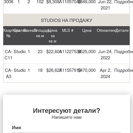
3006
1
2
102
$8,308
A11057046
$849,000
Jun 22,
Подробн
2021
STUDIOS НА ПРОДАЖУ
Квартира
Спален
Ванных
Площадь
Цена
MLS #
Цена
Обновлено
Детали
№
кв.м
за
кв.м
CA-
Studio
1
23
$22,604
A11227534
$525,000
Jun 24,
Подробн
C11
2022
CA-
Studio
1
18
$26,627
A11557913
$470,000
Apr 2,
Подробн
A3
2024
Интересуют детали?
Напишите нам
Имя