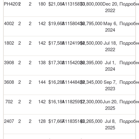
PH4201
2
2
180
$21,084
A11315870
$3,800,000
Dec 20,
Подробн
2022
4002
2
2
142
$19,663
A11580436
$2,795,000
May 6,
Подробн
2024
1802
2
2
142
$17,588
A11241904
$2,500,000
Jul 18,
Подробн
2022
3908
2
2
138
$17,302
A11542026
$2,395,000
Jul 1,
Подробн
2024
3608
2
2
144
$16,285
A11448428
$2,345,000
Sep 7,
Подробн
2023
702
2
2
142
$16,181
A11825917
$2,300,000
Jun 20,
Подробн
2025
2407
2
2
128
$17,667
A11835145
$2,265,000
Jul 8,
Подробн
2025