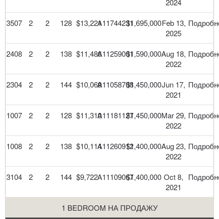
2024
3507
2
2
128
$13,221
A11744231
$1,695,000
Feb 13,
Подробн
2025
2408
2
2
138
$11,486
A11259001
$1,590,000
Aug 18,
Подробн
2022
2304
2
2
144
$10,069
A11058708
$1,450,000
Jun 17,
Подробн
2021
1007
2
2
128
$11,310
A11181127
$1,450,000
Mar 29,
Подробн
2022
1008
2
2
138
$10,114
A11260912
$1,400,000
Aug 23,
Подробн
2022
3104
2
2
144
$9,722
A11109067
$1,400,000
Oct 8,
Подробн
2021
1 BEDROOM НА ПРОДАЖУ