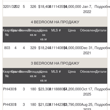
3201/3202
5
5
326
$18,400
A11143514
$6,000,000
Jan 7,
Подробн
2022
4 BEDROOM НА ПРОДАЖУ
Квартира
Спален
Ванных
Площадь
Цена
MLS #
Цена
Обновлено
Детали
№
кв.м
за
кв.м
803
4
4
329
$18,244
A11140814
$6,000,000
Dec 31,
Подробн
2021
3 BEDROOM НА ПРОДАЖУ
Квартира
Спален
Ванных
Площадь
Цена
MLS #
Цена
Обновлено
Детали
№
кв.м
за
кв.м
PH4301
3
3
180
$23,303
A11888087
$4,200,000
Oct 17,
Подробн
2025
PH4301
3
3
180
$21,028
A11442303
$3,790,000
Aug 25,
Подробн
2023