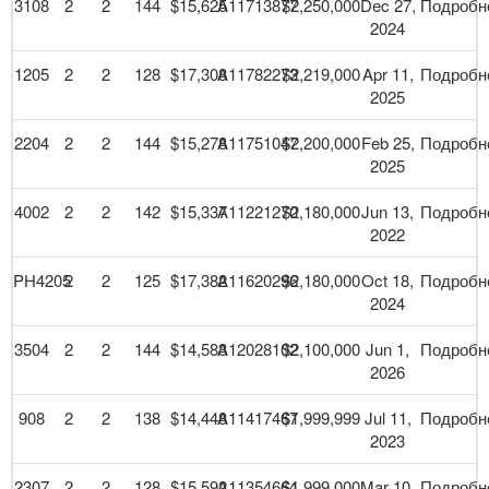
3108
2
2
144
$15,625
A11713877
$2,250,000
Dec 27,
Подробн
2024
1205
2
2
128
$17,308
A11782273
$2,219,000
Apr 11,
Подробн
2025
2204
2
2
144
$15,278
A11751047
$2,200,000
Feb 25,
Подробн
2025
4002
2
2
142
$15,337
A11221270
$2,180,000
Jun 13,
Подробн
2022
PH4205
2
2
125
$17,382
A11620296
$2,180,000
Oct 18,
Подробн
2024
3504
2
2
144
$14,583
A12028102
$2,100,000
Jun 1,
Подробн
2026
908
2
2
138
$14,448
A11417467
$1,999,999
Jul 11,
Подробн
2023
2307
2
2
128
$15,592
A11354664
$1,999,000
Mar 10,
Подробн