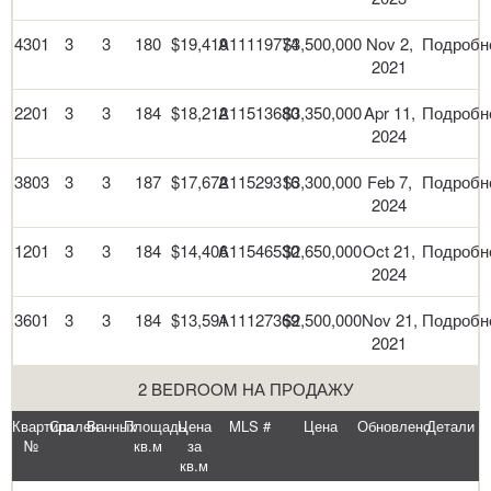
4301
3
3
180
$19,419
A11119774
$3,500,000
Nov 2,
Подробн
2021
2201
3
3
184
$18,212
A11513680
$3,350,000
Apr 11,
Подробн
2024
3803
3
3
187
$17,672
A11529316
$3,300,000
Feb 7,
Подробн
2024
1201
3
3
184
$14,406
A11546530
$2,650,000
Oct 21,
Подробн
2024
3601
3
3
184
$13,591
A11127369
$2,500,000
Nov 21,
Подробн
2021
2 BEDROOM НА ПРОДАЖУ
Квартира
Спален
Ванных
Площадь
Цена
MLS #
Цена
Обновлено
Детали
№
кв.м
за
кв.м