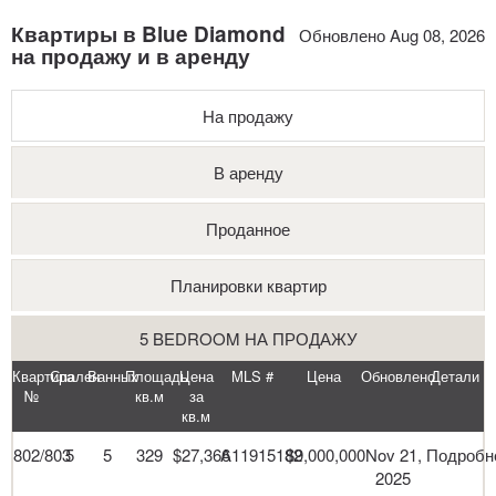
Квартиры в Blue Diamond
Обновлено Aug 08, 2026
на продажу и в аренду
На продажу
В аренду
Проданное
Планировки квартир
5 BEDROOM НА ПРОДАЖУ
Квартира
Спален
Ванных
Площадь
Цена
MLS #
Цена
Обновлено
Детали
№
кв.м
за
кв.м
802/803
5
5
329
$27,366
A11915182
$9,000,000
Nov 21,
Подробн
2025