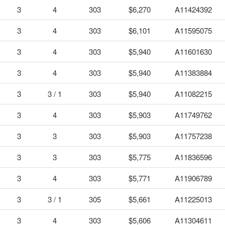
3
4
303
$6,270
A11424392
3
4
303
$6,101
A11595075
3
4
303
$5,940
A11601630
3
4
303
$5,940
A11383884
3
3 / 1
303
$5,940
A11082215
3
4
303
$5,903
A11749762
3
3
303
$5,903
A11757238
3
3
303
$5,775
A11836596
3
4
303
$5,771
A11906789
3
3 / 1
305
$5,661
A11225013
3
4
303
$5,606
A11304611