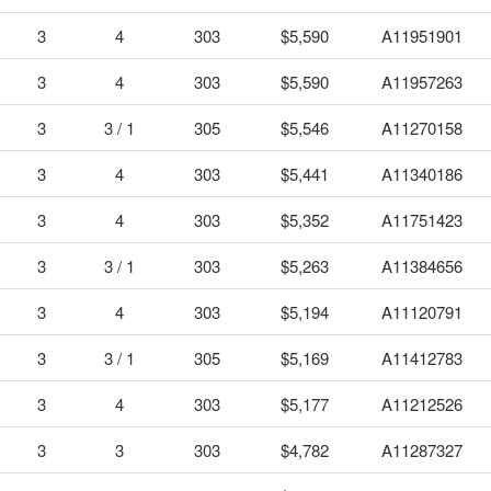
3
4
303
$5,590
A11951901
3
4
303
$5,590
A11957263
3
3 / 1
305
$5,546
A11270158
3
4
303
$5,441
A11340186
3
4
303
$5,352
A11751423
3
3 / 1
303
$5,263
A11384656
3
4
303
$5,194
A11120791
3
3 / 1
305
$5,169
A11412783
3
4
303
$5,177
A11212526
3
3
303
$4,782
A11287327