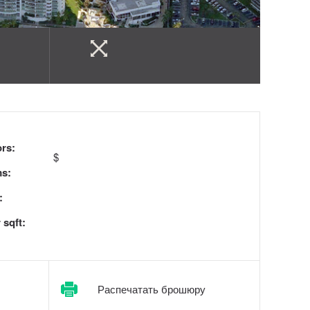
ors:
$
s:
:
 sqft:
Распечатать брошюру