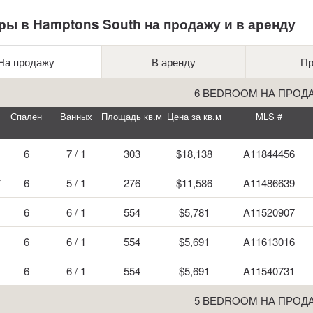
ры в Hamptons South на продажу и в аренду
На продажу
В аренду
Пр
6 BEDROOM НА ПРОД
Спален
Ванных
Площадь кв.м
Цена за кв.м
MLS #
6
7 / 1
303
$18,138
A11844456
7
6
5 / 1
276
$11,586
A11486639
6
6 / 1
554
$5,781
A11520907
6
6 / 1
554
$5,691
A11613016
6
6 / 1
554
$5,691
A11540731
5 BEDROOM НА ПРОД