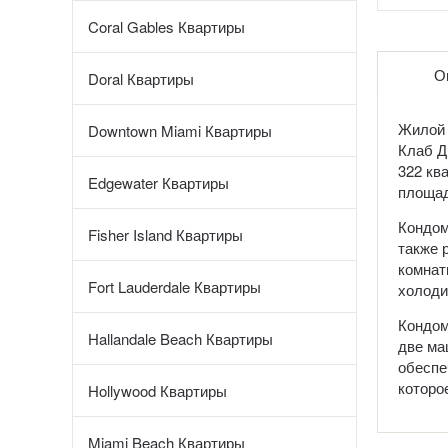
Coral Gables Квартиры
О
Doral Квартиры
Жилой 
Downtown Miami Квартиры
Клаб Д
322 кв
Edgewater Квартиры
площад
Кондом
Fisher Island Квартиры
также 
комнат
Fort Lauderdale Квартиры
холоди
Кондом
Hallandale Beach Квартиры
две ма
обеспе
которо
Hollywood Квартиры
Miami Beach Квартиры