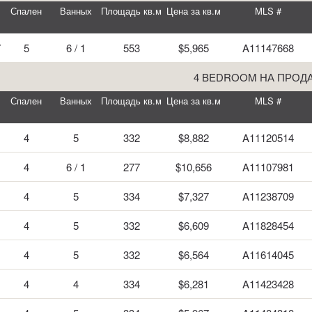
Спален
Ванных
Площадь кв.м
Цена за кв.м
MLS #
7
5
6 / 1
553
$5,965
A11147668
4 BEDROOM НА ПРОД
Спален
Ванных
Площадь кв.м
Цена за кв.м
MLS #
4
5
332
$8,882
A11120514
4
6 / 1
277
$10,656
A11107981
4
5
334
$7,327
A11238709
4
5
332
$6,609
A11828454
4
5
332
$6,564
A11614045
4
4
334
$6,281
A11423428