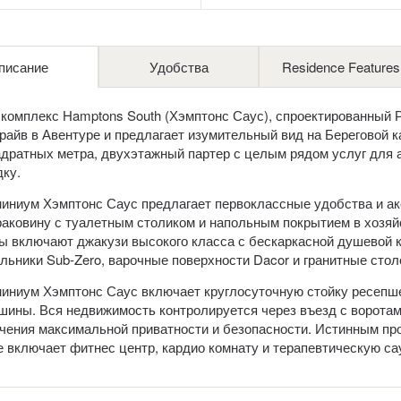
писание
Удобства
Residence Features
комплекс Hamptons South (Хэмптонс Саус), спроектированный 
райв в Авентуре и предлагает изумительный вид на Береговой ка
адратных метра, двухэтажный партер с целым рядом услуг для 
ку.
иниум Хэмптонс Саус предлагает первоклассные удобства и акс
раковину с туалетным столиком и напольным покрытием в хозяй
ы включают джакузи высокого класса с бескаркасной душевой 
льники Sub-Zero, варочные поверхности Dacor и гранитные сто
иниум Хэмптонс Саус включает круглосуточную стойку ресепшена
шины. Вся недвижимость контролируется через въезд с воротам
чения максимальной приватности и безопасности. Истинным пр
е включает фитнес центр, кардио комнату и терапевтическую са