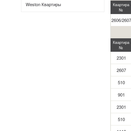
Weston Квартиры
Квартира
№
2606/260
Квартира
№
2301
2607
510
901
2301
510