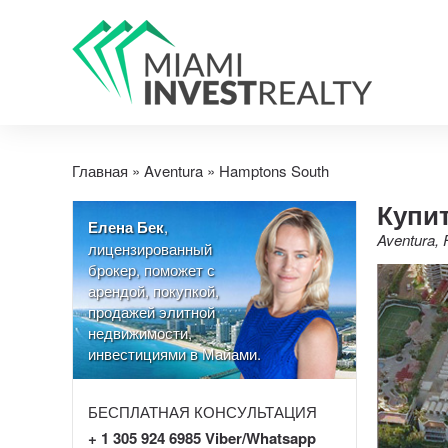
Главная
»
Aventura
»
Hamptons South
Купит
Елена Бек
,
Aventura, 
лицензированный
брокер, поможет с
арендой, покупкой,
продажей элитной
недвижимости,
инвестициями в Майами.
БЕСПЛАТНАЯ КОНСУЛЬТАЦИЯ
+ 1 305 924 6985 Viber/Whatsapp