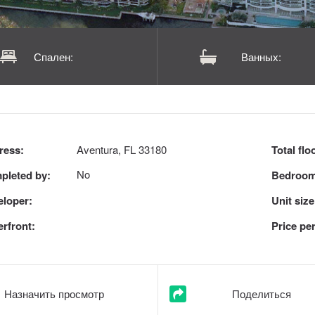
Спален:
Ванных:
ress:
Aventura, FL 33180
Total flo
No
pleted by:
Bedroom
eloper:
Unit size
rfront:
Price per
Назначить просмотр
Поделиться