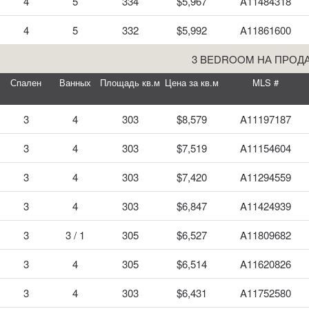
4
5
334
$5,967
A11484318
4
5
332
$5,992
A11861600
3 BEDROOM НА ПРОД
Спален
Ванных
Площадь кв.м
Цена за кв.м
MLS #
3
4
303
$8,579
A11197187
3
4
303
$7,519
A11154604
3
4
303
$7,420
A11294559
3
4
303
$6,847
A11424939
3
3 / 1
305
$6,527
A11809682
3
4
305
$6,514
A11620826
3
4
303
$6,431
A11752580