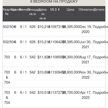
6 BEDROOM НА ПРОДАЖУ
Квартира
Спален
Ванных
Площадь
Цена
MLS #
Цена
Обновлено
Детали
№
кв.м
за
кв.м
502/504
6
9 / 1
626
$10,216
A10973198
$6,395,000
Dec 19,
Подробн
2020
502/504
6
9 / 1
626
$10,216
A11064287
$6,395,000
Jun 30,
Подробн
2021
703
6
6 / 1
542
$11,620
A11085931
$6,300,000
Aug 17,
Подробн
2021
703
6
6 / 1
542
$10,698
A11309452
$5,800,000
Nov 30,
Подробн
&
2022
704
703
6
6 / 1
542
$10,513
A11372720
$5,700,000
Apr 17,
Подробн
&
2023
704