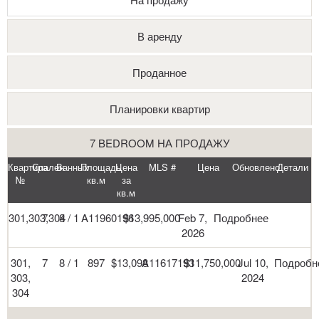
В аренду
Проданное
Планировки квартир
7 BEDROOM НА ПРОДАЖУ
Квартира
Спален
Ванных
Площадь
Цена
MLS #
Цена
Обновлено
Детали
№
кв.м
за
кв.м
301,303,304
7
8 / 1
A11960196
$13,995,000
Feb 7,
Подробнее
2026
301,
7
8 / 1
897
$13,098
A11617193
$11,750,000
Jul 10,
Подробн
303,
2024
304