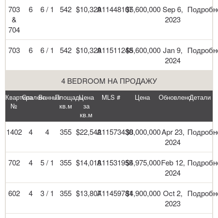
703
6
6 / 1
542
$10,329
A11448107
$5,600,000
Sep 6,
Подробн
&
2023
704
703
6
6 / 1
542
$10,329
A11511248
$5,600,000
Jan 9,
Подробн
2024
4 BEDROOM НА ПРОДАЖУ
Квартира
Спален
Ванных
Площадь
Цена
MLS #
Цена
Обновлено
Детали
№
кв.м
за
кв.м
1402
4
4
355
$22,542
A11573430
$8,000,000
Apr 23,
Подробн
2024
702
4
5 / 1
355
$14,018
A11531955
$4,975,000
Feb 12,
Подробн
2024
602
4
3 / 1
355
$13,807
A11459781
$4,900,000
Oct 2,
Подробн
2023