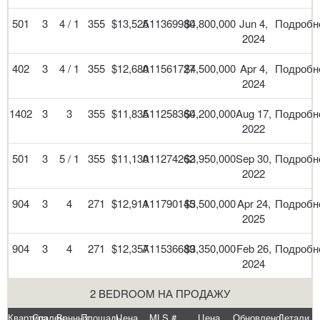
501
3
4 / 1
355
$13,525
A11369980
$4,800,000
Jun 4,
Подробн
2024
402
3
4 / 1
355
$12,680
A11561727
$4,500,000
Apr 4,
Подробн
2024
1402
3
3
355
$11,835
A11258360
$4,200,000
Aug 17,
Подробн
2022
501
3
5 / 1
355
$11,130
A11274262
$3,950,000
Sep 30,
Подробн
2022
904
3
4
271
$12,911
A11790145
$3,500,000
Apr 24,
Подробн
2025
904
3
4
271
$12,357
A11536689
$3,350,000
Feb 26,
Подробн
2024
2 BEDROOM НА ПРОДАЖУ
Квартира
Спален
Ванных
Площадь
Цена
MLS #
Цена
Обновлено
Детали