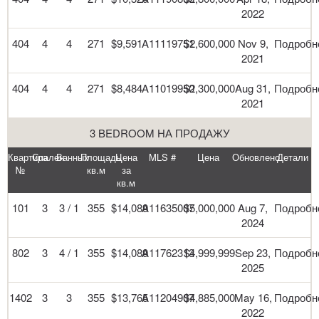
2022
404
4
4
271
$9,591
A11119751
$2,600,000
Nov 9,
Подробн
2021
404
4
4
271
$8,484
A11019950
$2,300,000
Aug 31,
Подробн
2021
3 BEDROOM НА ПРОДАЖУ
Квартира
Спален
Ванных
Площадь
Цена
MLS #
Цена
Обновлено
Детали
№
кв.м
за
кв.м
101
3
3 / 1
355
$14,089
A11635007
$5,000,000
Aug 7,
Подробн
2024
802
3
4 / 1
355
$14,089
A11762313
$4,999,999
Sep 23,
Подробн
2025
1402
3
3
355
$13,765
A11204907
$4,885,000
May 16,
Подробн
2022