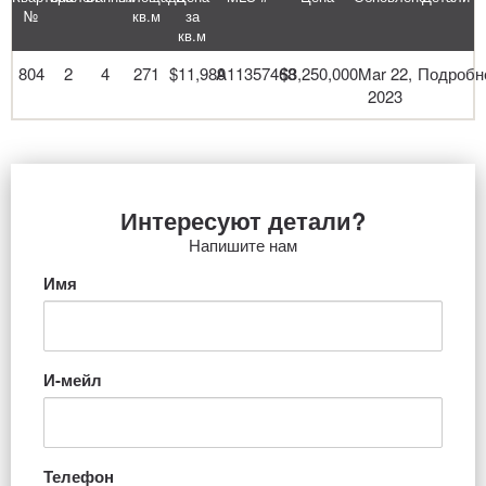
№
кв.м
за
кв.м
804
2
4
271
$11,989
A11357468
$3,250,000
Mar 22,
Подробн
2023
Интересуют детали?
Напишите нам
Имя
И-мейл
Телефон