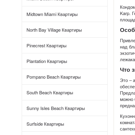
Кондом
Karp. 
Midtown Miami Квартиры
площад
Особ
North Bay Village Квартиры
Привле
Pinecrest Квартиры
над бл
экзоти
лежака
Plantation Квартиры
Что 
Pompano Beach Квартиры
Это – 
обесп
South Beach Квартиры
Предла
можно 
предна
Sunny Isles Beach Квартиры
Кухонн
комна
Surfside Квартиры
сантех