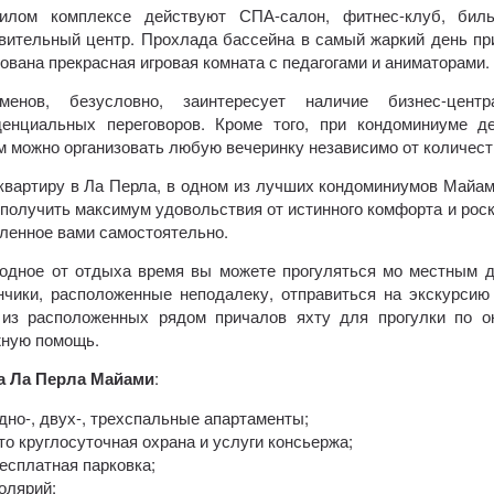
илом комплексе действуют СПА-салон, фитнес-клуб, биль
вительный центр. Прохлада бассейна в самый жаркий день при
ована прекрасная игровая комната с педагогами и аниматорами.
сменов, безусловно, заинтересует наличие бизнес-це
енциальных переговоров. Кроме того, при кондоминиуме д
м можно организовать любую вечеринку независимо от количест
квартиру в Ла Перла, в одном из лучших кондоминиумов Майами
 получить максимум удовольствия от истинного комфорта и рос
ленное вами самостоятельно.
одное от отдыха время вы можете прогуляться мо местным д
нчики, расположенные неподалеку, отправиться на экскурси
из расположенных рядом причалов яхту для прогулки по о
ную помощь.
а Ла Перла Майами
:
дно-, двух-, трехспальные апартаменты;
то круглосуточная охрана и услуги консьержа;
есплатная парковка;
олярий;