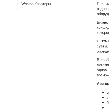
При ж
Weston Квартиры
оздоро
оборуд
Бизне
конфид
которо
Снять 
суеты,
опреде
В своб
магази
одном 
возмож
Аренд
о
э
б
с