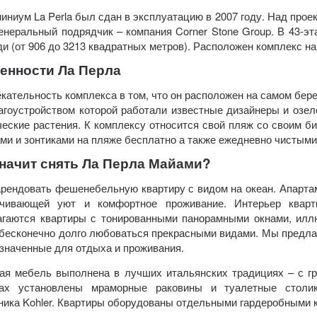
иниум La Perla был сдан в эксплуатацию в 2007 году. Над прое
Генеральный подрядчик – компания Corner Stone Group. В 43-э
и (от 906 до 3213 квадратных метров). Расположен комплекс на
енности Ла Перла
кательность комплекса в том, что он расположен на самом бере
агоустройством которой работали известные дизайнеры и озел
ческие растения. К комплексу относится свой пляж со своим б
ми и зонтиками на пляже бесплатно а также ежедневно чистым
значит снять Ла Перла Майами?
арендовать фешенебельную квартиру с видом на океан. Апарта
ечивающей уют и комфортное проживание. Интерьер квар
гаются квартиры с тонированными панорамными окнами, илл
бесконечно долго любоваться прекрасными видами. Мы предла
значенные для отдыха и проживания.
ая мебель выполнена в лучших итальянских традициях – с 
тах установлены мраморные раковины и туалетные столик
ника Kohler. Квартиры оборудованы отдельными гардеробными 