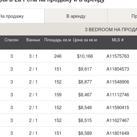
На продажу
В аренду
Пр
3 BEDROOM НА ПРОД
Спален
Ванных
Площадь кв.м
Цена за кв.м
MLS #
3
3 / 1
246
$10,166
A11575763
3
2 / 1
151
$9,617
A11804573
3
2 / 1
152
$8,877
A11548906
3
2 / 1
159
$8,467
A11112746
3
2 / 1
152
$8,548
A11590415
3
2 / 1
152
$8,515
A11627467
3
2 / 1
151
$8,589
A11801649