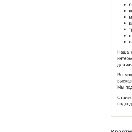
б
к
м
к
т
в
с
Наша к
интерь
для жи
Вы мож
высказ
Мы под
Стоим
подход
Квартир