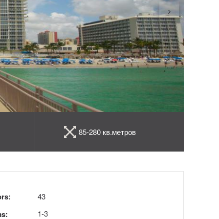
85-280 кв.метров
ors:
43
1-3
s: