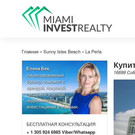
Главная
»
Sunny Isles Beach
»
La Perla
Купит
Елена Бек
,
16699 Coll
лицензированный
брокер, поможет с
арендой, покупкой,
продажей элитной
недвижимости,
инвестициями в Майами.
БЕСПЛАТНАЯ КОНСУЛЬТАЦИЯ
+ 1 305 924 6985 Viber/Whatsapp