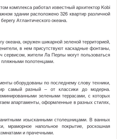
ктом комплекса работал известный архитектор Kobi
тажном здании расположено 326 квартир различной
 берегу Атлантического океана.
гу океана, окружен шикарной зеленой территорией,
енители, в нем присутствуют каскадные фонтаны,
ич сервисом, жители Ла Перлы могут пользоваться
и пляжными полотенцами.
менты оборудованы по последнему слову техники,
тир самый разный – от классики до модерна.
юминированными зелеными террасами, с которых
гаем апартаменты, оформленные в разных стилях,
гранитными изысканными столешницами. В ванных
и, мраморное напольное покрытие, роскошная
комнатами и прачечными.