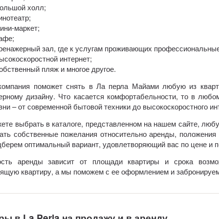
ольшой холл;
инотеатр;
ини-маркет;
афе;
ренажерный зал, где к услугам проживающих профессиональные
ысокоскоростной интернет;
обственный пляж и многое другое.
омпания поможет снять в Ла перла Майами любую из кварти
ерному дизайну. Что касается комфортабельности, то в любо
зни – от современной бытовой техники до высокоскоростного инт
ете выбрать в каталоге, представленном на нашем сайте, любу
ать собственные пожелания относительно аренды, положения к
берем оптимальный вариант, удовлетворяющий вас по цене и п
ость аренды зависит от площади квартиры и срока возмо
ящую квартиру, а мы поможем с ее оформлением и забронируем
ы в La Perla на продажу и в аренду