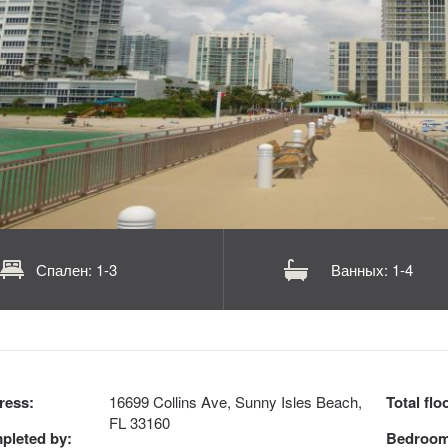
Спален: 1-3
Ванных: 1-4
ress:
16699 Collins Ave, Sunny Isles Beach,
Total flo
FL 33160
pleted by:
Bedroom