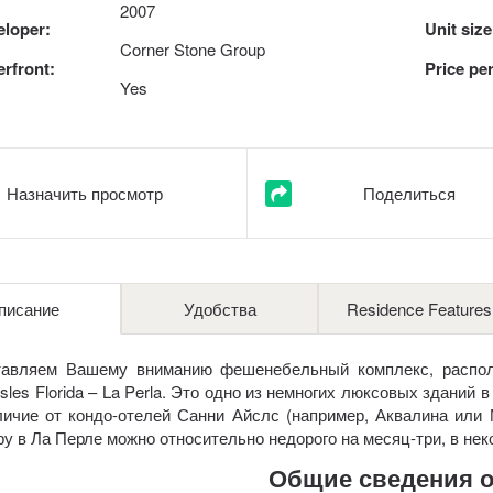
2007
eloper:
Unit size
Corner Stone Group
rfront:
Price per
Yes
Назначить просмотр
Поделиться
писание
Удобства
Residence Features
тавляем Вашему вниманию фешенебельный комплекс, распол
Isles Florida – La Perla. Это одно из немногих люксовых зданий
личие от кондо-отелей Санни Айслс (например, Аквалина или
ру в Ла Перле можно относительно недорого на месяц-три, в нек
Общие сведения о