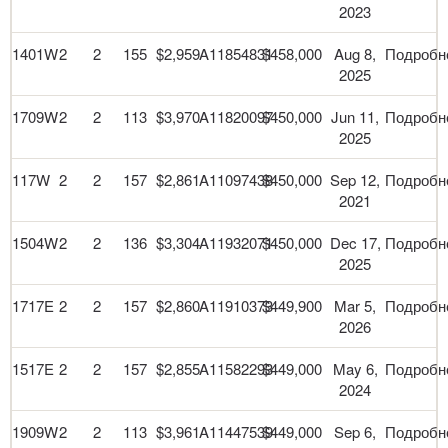
2023
1401W
2
2
155
$2,959
A11854831
$458,000
Aug 8,
Подробн
2025
1709W
2
2
113
$3,970
A11820097
$450,000
Jun 11,
Подробн
2025
117W
2
2
157
$2,861
A11097438
$450,000
Sep 12,
Подробн
2021
1504W
2
2
136
$3,304
A11932071
$450,000
Dec 17,
Подробн
2025
1717E
2
2
157
$2,860
A11910373
$449,900
Mar 5,
Подробн
2026
1517E
2
2
157
$2,855
A11582293
$449,000
May 6,
Подробн
2024
1909W
2
2
113
$3,961
A11447539
$449,000
Sep 6,
Подробн