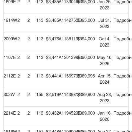
1609E
2
2
113
$3,485
A11330466
$395,000
Jan 25,
Подробн
2023
1914W
2
2
113
$3,485
A11427555
$395,000
Jul 31,
Подробн
2023
2009W
2
2
113
$3,476
A11381199
$394,000
Oct 4,
Подробн
2023
1107E
2
2
113
$3,441
A12013988
$390,000
May 10,
Подробн
2026
2112E
2
2
113
$3,441
A11569795
$389,995
Apr 15,
Подробн
2024
302W
2
2
155
$2,519
A11439814
$389,900
Aug 23,
Подробн
2023
2214E
2
2
113
$3,432
A11945295
$389,000
Jan 16,
Подробн
2026
1916W
2
2
157
$2,448
A11090048
$385,000
Aug 27,
Подробн