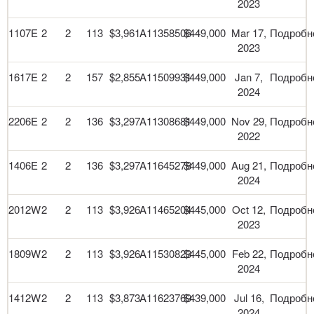
2023
1107E
2
2
113
$3,961
A11358506
$449,000
Mar 17,
Подробн
2023
1617E
2
2
157
$2,855
A11509931
$449,000
Jan 7,
Подробн
2024
2206E
2
2
136
$3,297
A11308681
$449,000
Nov 29,
Подробн
2022
1406E
2
2
136
$3,297
A11645278
$449,000
Aug 21,
Подробн
2024
2012W
2
2
113
$3,926
A11465204
$445,000
Oct 12,
Подробн
2023
1809W
2
2
113
$3,926
A11530823
$445,000
Feb 22,
Подробн
2024
1412W
2
2
113
$3,873
A11623769
$439,000
Jul 16,
Подробн
2024