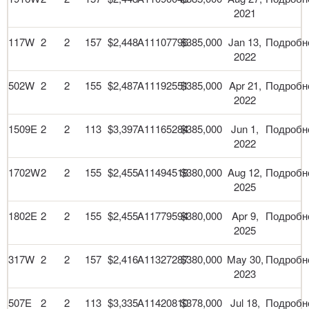
2021
117W
2
2
157
$2,448
A11107796
$385,000
Jan 13,
Подробн
2022
502W
2
2
155
$2,487
A11192551
$385,000
Apr 21,
Подробн
2022
1509E
2
2
113
$3,397
A11165284
$385,000
Jun 1,
Подробн
2022
1702W
2
2
155
$2,455
A11494518
$380,000
Aug 12,
Подробн
2025
1802E
2
2
155
$2,455
A11779594
$380,000
Apr 9,
Подробн
2025
317W
2
2
157
$2,416
A11327287
$380,000
May 30,
Подробн
2023
507E
2
2
113
$3,335
A11420810
$378,000
Jul 18,
Подробн