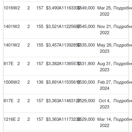
1016W
2
2
157
$3,490
A11163309
$549,000
Mar 25,
Подробн
2022
1401W
2
2
155
$3,521
A11225687
$545,000
Nov 21,
Подробн
2022
1401W
2
2
155
$3,457
A11392850
$535,000
May 26,
Подробн
2023
817E
2
2
157
$3,382
A11365570
$531,900
Aug 31,
Подробн
2023
1506W
2
2
136
$3,891
A11535611
$530,000
Feb 27,
Подробн
2024
817E
2
2
157
$3,363
A11463127
$529,000
Oct 4,
Подробн
2023
1216E
2
2
157
$3,363
A11173233
$529,000
Mar 14,
Подробн
2022