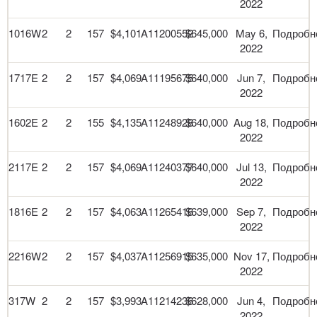
2022
1016W
2
2
157
$4,101
A11200552
$645,000
May 6,
Подробн
2022
1717E
2
2
157
$4,069
A11195675
$640,000
Jun 7,
Подробн
2022
1602E
2
2
155
$4,135
A11248928
$640,000
Aug 18,
Подробн
2022
2117E
2
2
157
$4,069
A11240377
$640,000
Jul 13,
Подробн
2022
1816E
2
2
157
$4,063
A11265416
$639,000
Sep 7,
Подробн
2022
2216W
2
2
157
$4,037
A11256915
$635,000
Nov 17,
Подробн
2022
317W
2
2
157
$3,993
A11214236
$628,000
Jun 4,
Подробн
2022