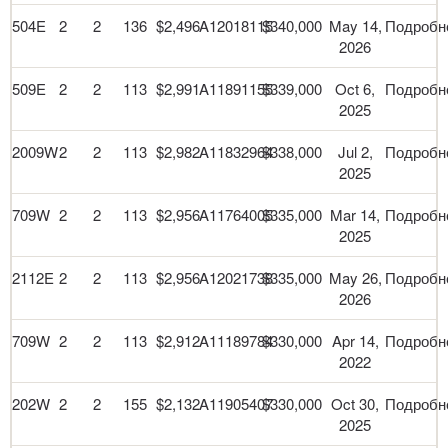
504E
2
2
136
$2,496
A12018115
$340,000
May 14,
Подробн
2026
509E
2
2
113
$2,991
A11891155
$339,000
Oct 6,
Подробн
2025
2009W
2
2
113
$2,982
A11832964
$338,000
Jul 2,
Подробн
2025
709W
2
2
113
$2,956
A11764005
$335,000
Mar 14,
Подробн
2025
2112E
2
2
113
$2,956
A12021738
$335,000
May 26,
Подробн
2026
709W
2
2
113
$2,912
A11189784
$330,000
Apr 14,
Подробн
2022
202W
2
2
155
$2,132
A11905407
$330,000
Oct 30,
Подробн
2025