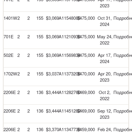
2023
1401W
2
2
155
$3,069
A11548085
$475,000
Oct 31,
Подробн
2024
701E
2
2
155
$3,069
A11210936
$475,000
May 24,
Подробн
2022
502E
2
2
155
$3,069
A11569834
$475,000
Apr 17,
Подробн
2024
1702W
2
2
155
$3,037
A11373206
$470,000
Apr 20,
Подробн
2023
2206E
2
2
136
$3,444
A11282760
$469,000
Oct 2,
Подробн
2022
2206E
2
2
136
$3,444
A11451282
$469,000
Sep 12,
Подробн
2023
2206E
2
2
136
$3,370
A11347736
$459,000
Feb 24,
Подробн