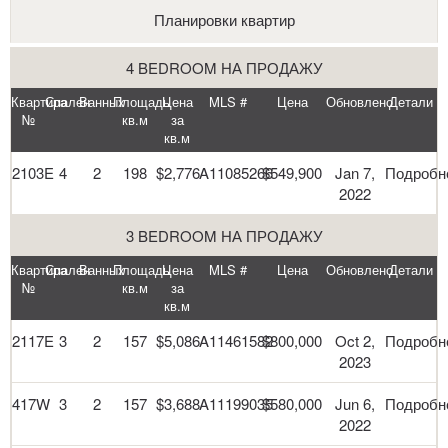
Планировки квартир
4 BEDROOM НА ПРОДАЖУ
Квартира
Спален
Ванных
Площадь
Цена
MLS #
Цена
Обновлено
Детали
№
кв.м
за
кв.м
2103E
4
2
198
$2,776
A11085266
$549,900
Jan 7,
Подробн
2022
3 BEDROOM НА ПРОДАЖУ
Квартира
Спален
Ванных
Площадь
Цена
MLS #
Цена
Обновлено
Детали
№
кв.м
за
кв.м
2117E
3
2
157
$5,086
A11461582
$800,000
Oct 2,
Подробн
2023
417W
3
2
157
$3,688
A11199035
$580,000
Jun 6,
Подробн
2022