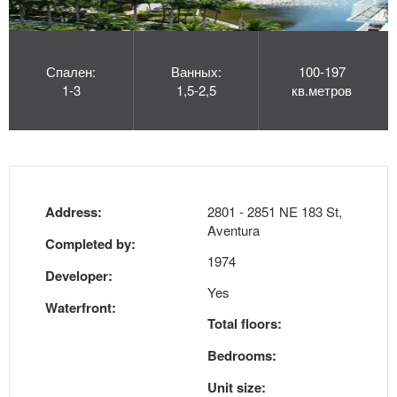
Спален:
Ванных:
100-197
1-3
1,5-2,5
кв.метров
Address:
2801 - 2851 NE 183 St,
Aventura
Completed by:
1974
Developer:
Yes
Waterfront:
Total floors:
Bedrooms:
Unit size: