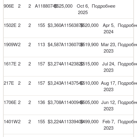
906E
2
2
A11880745
$525,000
Oct 6,
Подробнее
2025
1502E
2
2
155
$3,360
A11563878
$520,000
Apr 5,
Подробн
2024
1909W
2
2
113
$4,587
A11360708
$519,900
Mar 23,
Подробн
2023
1617E
2
2
157
$3,274
A11423820
$515,000
Jul 24,
Подробн
2023
217E
2
2
157
$3,243
A11437540
$510,000
Aug 17,
Подробн
2023
1706E
2
2
136
$3,708
A11400948
$505,000
Jun 12,
Подробн
2023
1401W
2
2
155
$3,224
A11339409
$499,000
Feb 7,
Подробн
2023