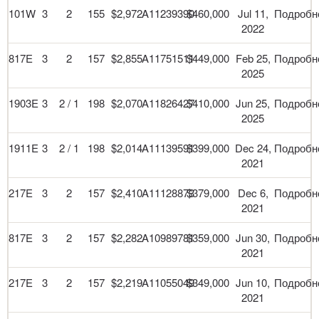
101W
3
2
155
$2,972
A11239390
$460,000
Jul 11,
Подробн
2022
817E
3
2
157
$2,855
A11751511
$449,000
Feb 25,
Подробн
2025
1903E
3
2 / 1
198
$2,070
A11826427
$410,000
Jun 25,
Подробн
2025
1911E
3
2 / 1
198
$2,014
A11139591
$399,000
Dec 24,
Подробн
2021
217E
3
2
157
$2,410
A11128873
$379,000
Dec 6,
Подробн
2021
817E
3
2
157
$2,282
A10989781
$359,000
Jun 30,
Подробн
2021
217E
3
2
157
$2,219
A11055049
$349,000
Jun 10,
Подробн
2021