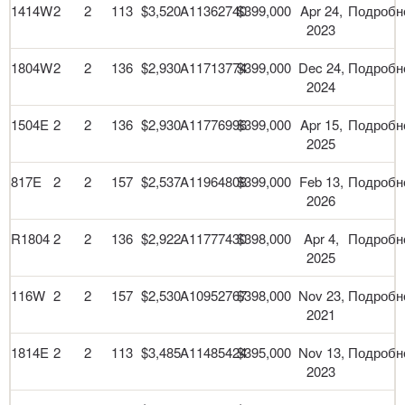
1414W
2
2
113
$3,520
A11362740
$399,000
Apr 24,
Подробн
2023
1804W
2
2
136
$2,930
A11713774
$399,000
Dec 24,
Подробн
2024
1504E
2
2
136
$2,930
A11776996
$399,000
Apr 15,
Подробн
2025
817E
2
2
157
$2,537
A11964808
$399,000
Feb 13,
Подробн
2026
R1804
2
2
136
$2,922
A11777430
$398,000
Apr 4,
Подробн
2025
116W
2
2
157
$2,530
A10952767
$398,000
Nov 23,
Подробн
2021
1814E
2
2
113
$3,485
A11485424
$395,000
Nov 13,
Подробн
2023