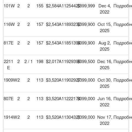
101W
2
2
155
$2,584
A11254429
$399,999
Dec 4,
Подробн
2022
116W
2
2
157
$2,543
A11893232
$399,900
Oct 15,
Подробн
2025
817E
2
2
157
$2,543
A11851394
$399,900
Aug 2,
Подробн
2025
2211
2
2 / 1
198
$2,017
A11929398
$399,500
Dec 16,
Подробн
E
2025
1909W
2
2
113
$3,520
A11902927
$399,000
Oct 30,
Подробн
2025
807E
2
2
113
$3,520
A11222174
$399,000
Jun 16,
Подробн
2022
1914W
2
2
113
$3,520
A11304321
$399,000
Nov 17,
Подробн
2022