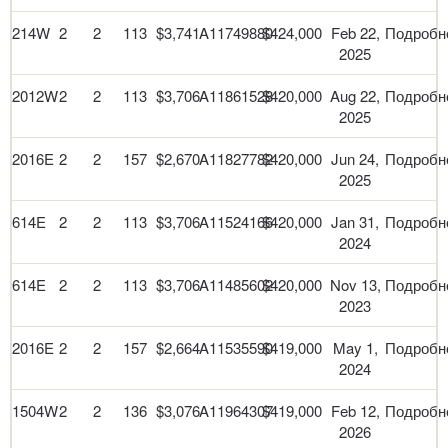
214W
2
2
113
$3,741
A11749880
$424,000
Feb 22,
Подробн
2025
2012W
2
2
113
$3,706
A11861528
$420,000
Aug 22,
Подробн
2025
2016E
2
2
157
$2,670
A11827782
$420,000
Jun 24,
Подробн
2025
614E
2
2
113
$3,706
A11524166
$420,000
Jan 31,
Подробн
2024
614E
2
2
113
$3,706
A11485602
$420,000
Nov 13,
Подробн
2023
2016E
2
2
157
$2,664
A11535590
$419,000
May 1,
Подробн
2024
1504W
2
2
136
$3,076
A11964307
$419,000
Feb 12,
Подробн
2026