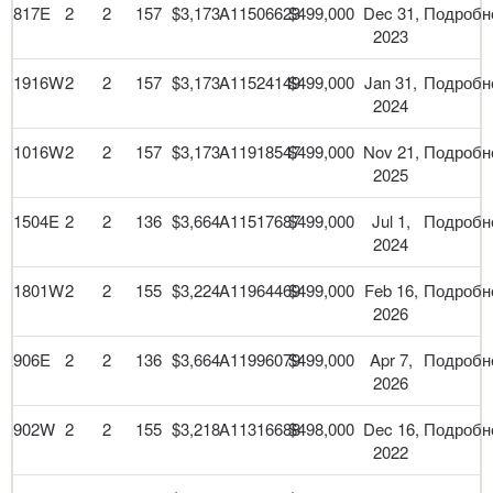
817E
2
2
157
$3,173
A11506623
$499,000
Dec 31,
Подробн
2023
1916W
2
2
157
$3,173
A11524149
$499,000
Jan 31,
Подробн
2024
1016W
2
2
157
$3,173
A11918547
$499,000
Nov 21,
Подробн
2025
1504E
2
2
136
$3,664
A11517687
$499,000
Jul 1,
Подробн
2024
1801W
2
2
155
$3,224
A11964469
$499,000
Feb 16,
Подробн
2026
906E
2
2
136
$3,664
A11996079
$499,000
Apr 7,
Подробн
2026
902W
2
2
155
$3,218
A11316688
$498,000
Dec 16,
Подробн
2022