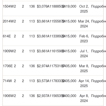
1504W
2
2
136
$3,076
A11888502
$419,000
Oct 2,
Подробн
2025
2014W
2
2
113
$3,661
A11555873
$415,000
Mar 24,
Подробн
2024
614E
2
2
113
$3,661
A11338923
$415,000
Feb 6,
Подробн
2023
1909W
2
2
113
$3,661
A11615981
$415,000
Jul 1,
Подробн
2024
1706E
2
2
136
$2,974
A11753187
$405,000
Mar 8,
Подробн
2025
714W
2
2
113
$3,573
A11783332
$405,000
Apr 14,
Подробн
2025
1906W
2
2
136
$2,937
A11565354
$400,000
Apr 8,
Подробн
2024