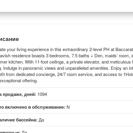
исание
ate your living experience in this extraordinary 2-level PH at Bacca
 lavish residence boasts 3 bedrooms, 7.5 baths + Den, maids’ room, a
er kitchen. With 11-foot ceilings, a private elevator, and meticulous f
ng. Indulge in panoramic views and unparalleled amenities. Enjoy an inf
fit from dedicated concierge, 24/7 room service, and access to 1Hote
 exceptional offering.
а продаже, дней:
1094
то включено в обслуживание:
N
аличие бассейна:
Да
ивотные:
Да