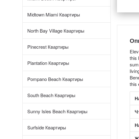
Midtown Miami Квартиры
North Bay Village Квартиры
Оп
Pinecrest Квартиры
Elev
this
Plantation Квартиры
summ
livi
Bene
Pompano Beach Квартиры
this
South Beach Квартиры
Н
Sunny Isles Beach Квартиры
Ч
Н
Surfside Квартиры
Ж