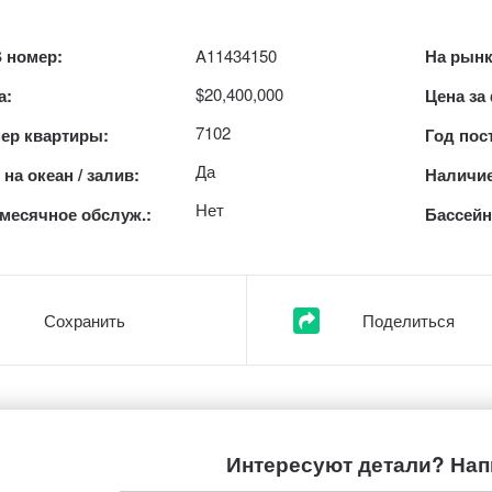
 номер:
A11434150
На рынк
$20,400,000
а:
Цена за
7102
ер квартиры:
Год пос
Да
на океан / залив:
Наличие
Нет
месячное обслуж.:
Бассейн
Сохранить
Поделиться
Интересуют детали? Нап