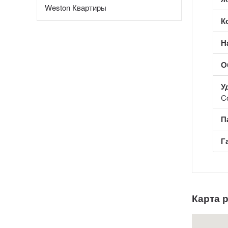
Weston Квартиры
К
Н
О
У
C
П
Г
Карта 