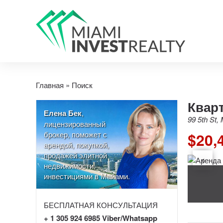
Главная
»
Поиск
Кварт
Елена Бек
,
99 5th St,
лицензированный
брокер, поможет с
$20,
арендой, покупкой,
продажей элитной
недвижимости,
инвестициями в Майами.
БЕСПЛАТНАЯ КОНСУЛЬТАЦИЯ
+ 1 305 924 6985 Viber/Whatsapp