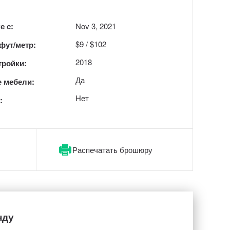
е с:
Nov 3, 2021
$9 / $102
 фут/метр:
2018
тройки:
Да
 мебели:
Нет
:
Распечатать брошюру
нду