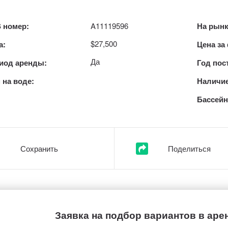
 номер:
A11119596
На рынк
$27,500
а:
Цена за
Да
иод аренды:
Год пос
 на воде:
Наличие
Бассейн
Сохранить
Поделиться
Заявка на подбор вариантов в аре