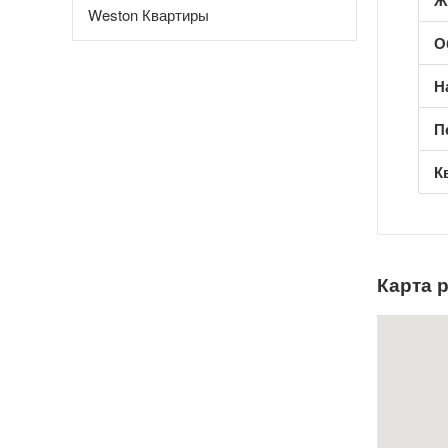
Ж
Weston Квартиры
О
Н
П
К
Карта 