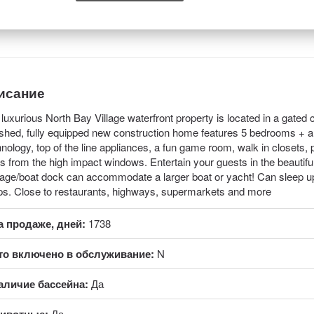
исание
 luxurious North Bay Village waterfront property is located in a gated
ished, fully equipped new construction home features 5 bedrooms + 
nology, top of the line appliances, a fun game room, walk in closets, 
s from the high impact windows. Entertain your guests in the beautiful 
tage/boat dock can accommodate a larger boat or yacht! Can sleep up
s. Close to restaurants, highways, supermarkets and more
а продаже, дней:
1738
то включено в обслуживание:
N
аличие бассейна:
Да
Да