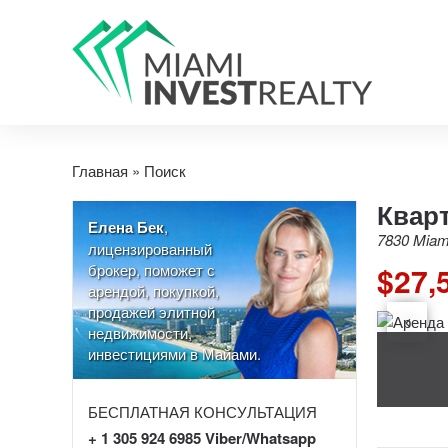
Главная
»
Поиск
Кварт
Елена Бек
,
7830 Miami
лицензированный
брокер, поможет с
$27,
арендой, покупкой,
продажей элитной
недвижимости,
инвестициями в Майами.
БЕСПЛАТНАЯ КОНСУЛЬТАЦИЯ
+ 1 305 924 6985 Viber/Whatsapp