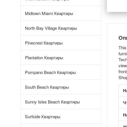
Midtown Miami Квартиры
North Bay Village Квартиры
Оп
Pinecrest Квартиры
This
furn
Plantation Квартиры
Tech
view
fron
Pompano Beach Квартиры
Shop
South Beach Квартиры
Н
Sunny Isles Beach Квартиры
Ч
Н
Surfside Квартиры