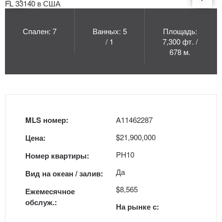
Спален: 7
Ванных: 5
Площадь:
/ 1
7,300 фт. /
678 м.
MLS номер:
A11462287
$21,900,000
Цена:
PH10
Номер квартиры:
Да
Вид на океан / залив:
$8,565
Ежемесячное
обслуж.:
На рынке с: