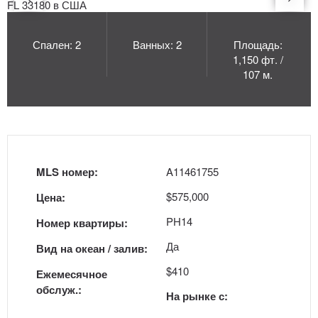
Спален: 2
Ванных: 2
Площадь:
1,150 фт. /
107 м.
MLS номер:
A11461755
$575,000
Цена:
PH14
Номер квартиры:
Да
Вид на океан / залив:
$410
Ежемесячное
обслуж.:
На рынке с: