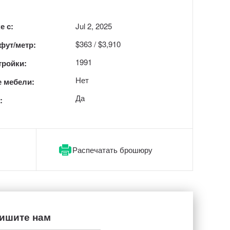
е с:
Jul 2, 2025
$363 / $3,910
 фут/метр:
1991
тройки:
Нет
 мебели:
Да
:
Распечатать брошюру
ишите нам