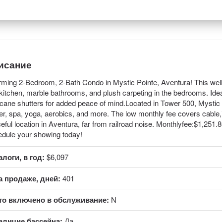
исание
ming 2-Bedroom, 2-Bath Condo in Mystic Pointe, Aventura! This well-m
kitchen, marble bathrooms, and plush carpeting in the bedrooms. Ideal
icane shutters for added peace of mind.Located in Tower 500, Mystic Po
er, spa, yoga, aerobics, and more. The low monthly fee covers cable,i
eful location in Aventura, far from railroad noise. Monthlyfee:$1,251.80
dule your showing today!
алоги, в год:
$6,097
а продаже, дней:
401
то включено в обслуживание:
N
аличие бассейна:
Да