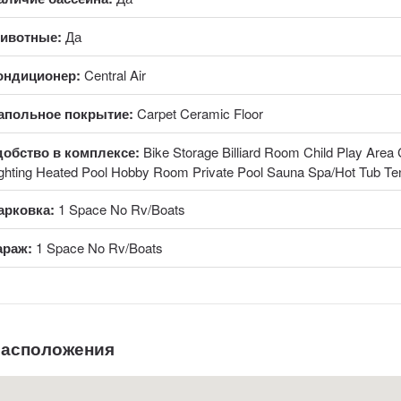
ивотные:
Да
ондиционер:
Central Air
апольное покрытие:
Carpet Ceramic Floor
добство в комплексе:
Bike Storage Billiard Room Child Play Are
ghting Heated Pool Hobby Room Private Pool Sauna Spa/Hot Tub Ten
арковка:
1 Space No Rv/Boats
араж:
1 Space No Rv/Boats
расположения