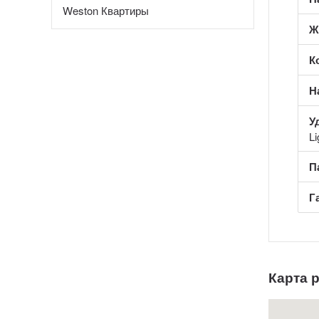
Weston Квартиры
Ж
К
Н
У
Li
П
Г
Карта 