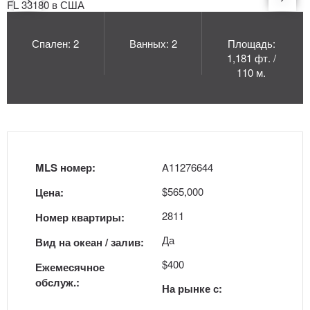
Спален: 2
Ванных: 2
Площадь:
1,181 фт. /
110 м.
MLS номер:
A11276644
$565,000
Цена:
2811
Номер квартиры:
Да
Вид на океан / залив:
$400
Ежемесячное
обслуж.:
На рынке с: