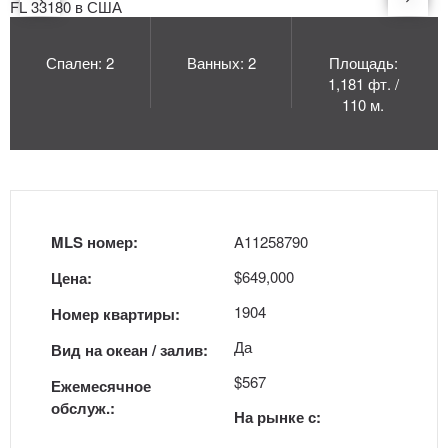
Спален: 2
Ванных: 2
Площадь:
1,181 фт. /
110 м.
MLS номер:
A11258790
$649,000
Цена:
1904
Номер квартиры:
Да
Вид на океан / залив:
$567
Ежемесячное
обслуж.:
На рынке с: