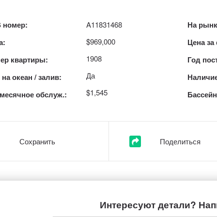
 номер:
A11831468
На рынк
$969,000
а:
Цена за
1908
ер квартиры:
Год пос
Да
на океан / залив:
Наличие
$1,545
месячное обслуж.:
Бассейн
Сохранить
Поделиться
Интересуют детали? Нап