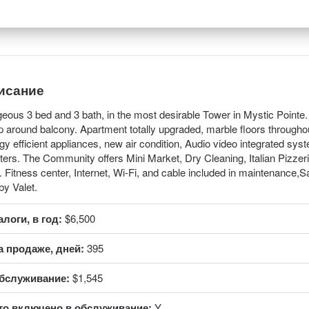
исание
eous 3 bed and 3 bath, in the most desirable Tower in Mystic Poin
 around balcony. Apartment totally upgraded, marble floors throughout
gy efficient appliances, new air condition, Audio video integrated sys
ters. The Community offers Mini Market, Dry Cleaning, Italian Pizzer
. Fitness center, Internet, Wi-Fi, and cable included in maintenance,Sa
by Valet.
алоги, в год:
$6,500
а продаже, дней:
395
бслуживание:
$1,545
то включено в обслуживание:
Y