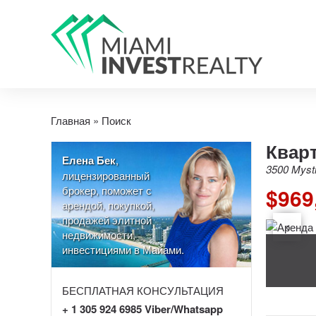
Главная
»
Поиск
Кварт
Елена Бек
,
3500 Mysti
лицензированный
брокер, поможет с
$969
арендой, покупкой,
продажей элитной
недвижимости,
инвестициями в Майами.
БЕСПЛАТНАЯ КОНСУЛЬТАЦИЯ
+ 1 305 924 6985 Viber/Whatsapp