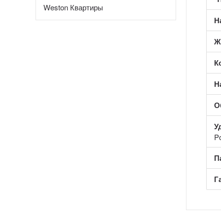
Weston Квартиры
Н
Ж
К
Н
О
У
Po
П
Г