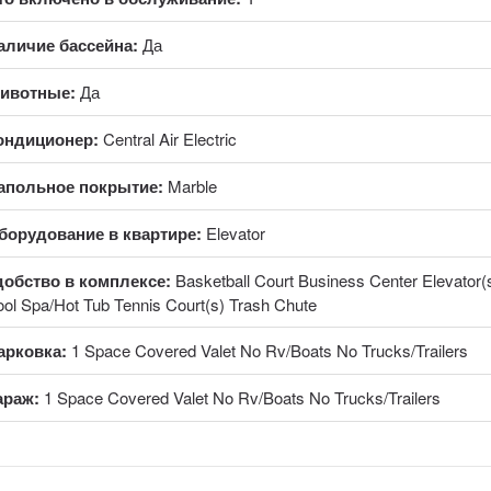
аличие бассейна:
Да
ивотные:
Да
ондиционер:
Central Air Electric
апольное покрытие:
Marble
борудование в квартире:
Elevator
добство в комплексе:
Basketball Court Business Center Elevator(s
ol Spa/Hot Tub Tennis Court(s) Trash Chute
арковка:
1 Space Covered Valet No Rv/Boats No Trucks/Trailers
араж:
1 Space Covered Valet No Rv/Boats No Trucks/Trailers