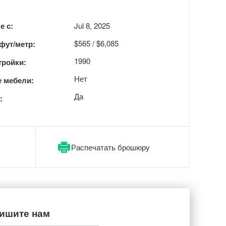
е с:
Jul 8, 2025
$565 / $6,085
 фут/метр:
1990
тройки:
Нет
 мебели:
Да
:
Распечатать брошюру
ишите нам