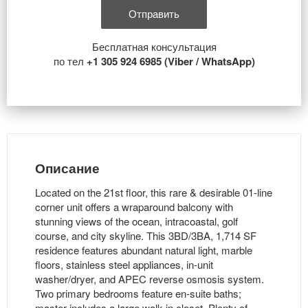
Бесплатная консультация
по тел
+1 305 924 6985 (Viber / WhatsApp)
Описание
Located on the 21st floor, this rare & desirable 01-line
corner unit offers a wraparound balcony with
stunning views of the ocean, intracoastal, golf
course, and city skyline. This 3BD/3BA, 1,714 SF
residence features abundant natural light, marble
floors, stainless steel appliances, in-unit
washer/dryer, and APEC reverse osmosis system.
Two primary bedrooms feature en-suite baths;
master includes a large walk-in closet. Plenty of