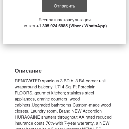
Бесплатная консультация
по тел
+1 305 924 6985 (Viber / WhatsApp)
Описание
RENOVATED spacious 3 BD b, 3 BA corner unit
wraparound balcony 1,714 Sq. Ft Porcelain
FLOORS, gourmet kitchen; stainless steel
appliances, granite counters, wood
cabinets.Upgraded bathrooms.Custom-made wood
closets. Laundry room. Brand NEW Accordion
HURACAINE shutters throughout AA rated reduced
insurance costs 70%-with 7-year warranty, a NEW
water heater with a 5-year warranty NEW LED