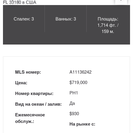
Спален: 3
Ванных: 3
Площадь:
1,714 фт. /
159 м.
MLS номер:
A11136242
$719,000
Цена:
PH1
Номер квартиры:
Да
Вид на океан / залив:
$930
Ежемесячное
обслуж.:
На рынке с: