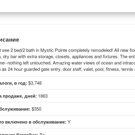
исание
 see 2 bed/2 bath in Mystic Pointe completely remodeled! All new flo
, dry bar with extra storage, closets, appliances and fixtures. The e
ne--nothing left untouched. Amazing water views of ocean and intra
 as 24 hour guarded gate entry, door staff, valet, pool, fitness, tenni
алоги, в год:
$3,748
а продаже, дней:
1863
бслуживание:
$350
то включено в обслуживание:
Y
аличие бассейна:
Да