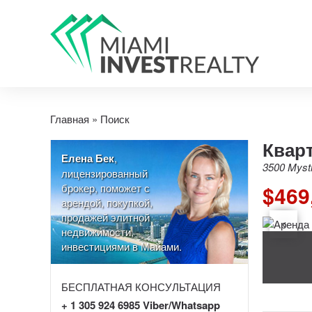
Главная
»
Поиск
Кварт
Елена Бек
,
3500 Mysti
лицензированный
брокер, поможет с
$469
арендой, покупкой,
продажей элитной
недвижимости,
инвестициями в Майами.
БЕСПЛАТНАЯ КОНСУЛЬТАЦИЯ
+ 1 305 924 6985 Viber/Whatsapp