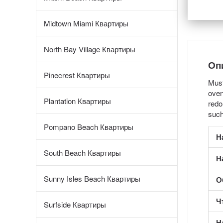
Midtown Miami Квартиры
North Bay Village Квартиры
Оп
Pinecrest Квартиры
Must
oven
Plantation Квартиры
redo
such
Pompano Beach Квартиры
Н
South Beach Квартиры
Н
Sunny Isles Beach Квартиры
О
Ч
Surfside Квартиры
Н