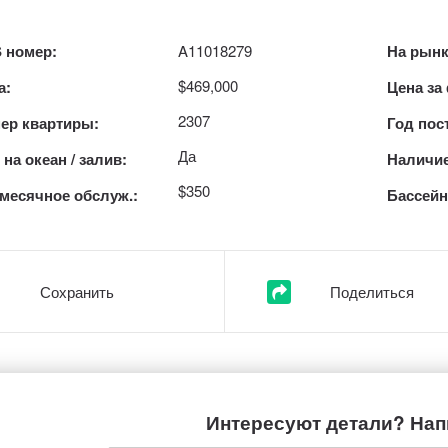
 номер:
A11018279
На рынк
$469,000
а:
Цена за
2307
ер квартиры:
Год пос
Да
на океан / залив:
Наличие
$350
месячное обслуж.:
Бассейн
Сохранить
Поделиться
Интересуют детали? Нап