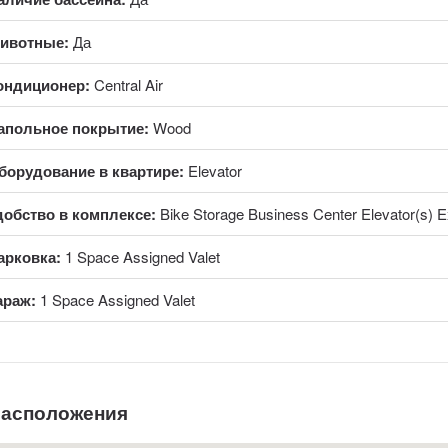
ивотные:
Да
ондиционер:
Central Air
апольное покрытие:
Wood
борудование в квартире:
Elevator
добство в комплексе:
Bike Storage Business Center Elevator(s) E
арковка:
1 Space Assigned Valet
араж:
1 Space Assigned Valet
расположения