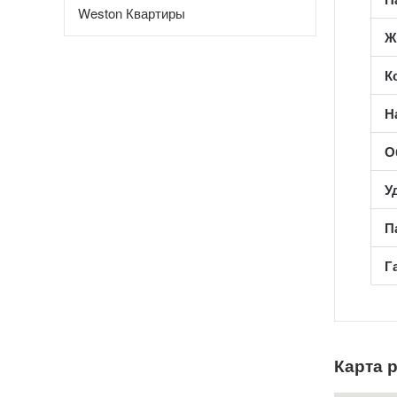
Weston Квартиры
Ж
К
Н
О
У
П
Г
Карта 