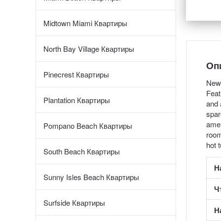
Midtown Miami Квартиры
North Bay Village Квартиры
Оп
Pinecrest Квартиры
New 
Feat
Plantation Квартиры
and 
spar
amen
Pompano Beach Квартиры
room
hot 
South Beach Квартиры
Н
Sunny Isles Beach Квартиры
Ч
Surfside Квартиры
Н