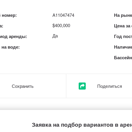
 номер:
A11047474
На рынк
$400,000
а:
Цена за
Да
иод аренды:
Год пос
 на воде:
Наличие
Бассейн
Сохранить
Поделиться
Заявка на подбор вариантов в аре