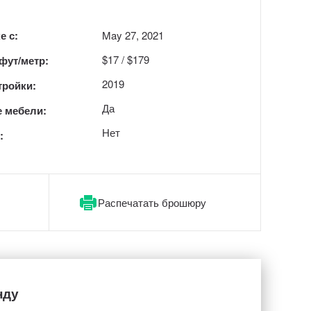
е с:
May 27, 2021
$17 / $179
 фут/метр:
2019
тройки:
Да
 мебели:
Нет
:
Распечатать брошюру
нду