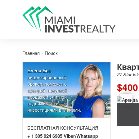
Главная
»
Поиск
Кварт
Елена Бек
,
27 Star Is
лицензированный
брокер, поможет с
$400
арендой, покупкой,
продажей элитной
недвижимости,
инвестициями в Майами.
БЕСПЛАТНАЯ КОНСУЛЬТАЦИЯ
+ 1 305 924 6985 Viber/Whatsapp