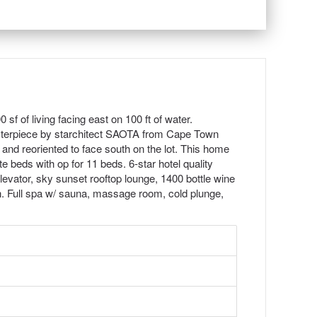
f of living facing east on 100 ft of water.
asterpiece by starchitect SAOTA from Cape Town
nd reoriented to face south on the lot. This home
e beds with op for 11 beds. 6-star hotel quality
evator, sky sunset rooftop lounge, 1400 bottle wine
on. Full spa w/ sauna, massage room, cold plunge,