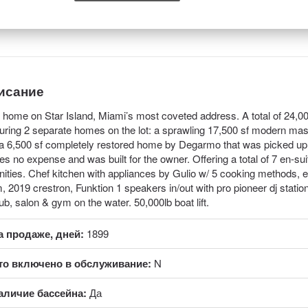
исание
home on Star Island, Miami’s most coveted address. A total of 24,000 s
uring 2 separate homes on the lot: a sprawling 17,500 sf modern m
a 6,500 sf completely restored home by Degarmo that was picked up a
es no expense and was built for the owner. Offering a total of 7 en-suit
ities. Chef kitchen with appliances by Gulio w/ 5 cooking methods, el
, 2019 crestron, Funktion 1 speakers in/out with pro pioneer dj stati
tub, salon & gym on the water. 50,000lb boat lift.
а продаже, дней:
1899
то включено в обслуживание:
N
аличие бассейна:
Да