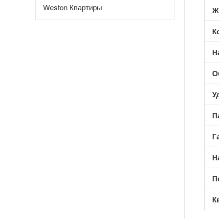
Weston Квартиры
Ж
К
Н
О
У
П
Г
Н
П
К