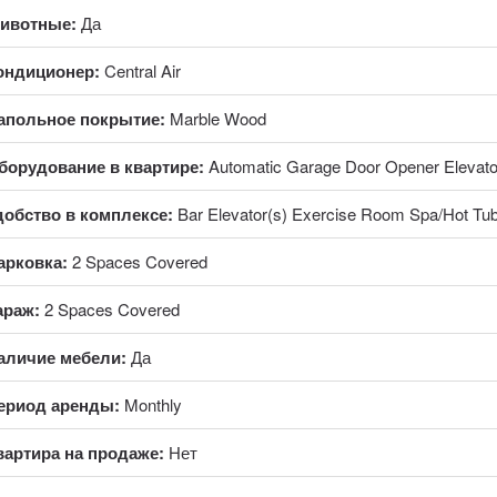
ивотные:
Да
ондиционер:
Central Air
апольное покрытие:
Marble Wood
борудование в квартире:
Automatic Garage Door Opener Elevato
добство в комплексе:
Bar Elevator(s) Exercise Room Spa/Hot Tu
арковка:
2 Spaces Covered
араж:
2 Spaces Covered
аличие мебели:
Да
ериод аренды:
Monthly
вартира на продаже:
Нет