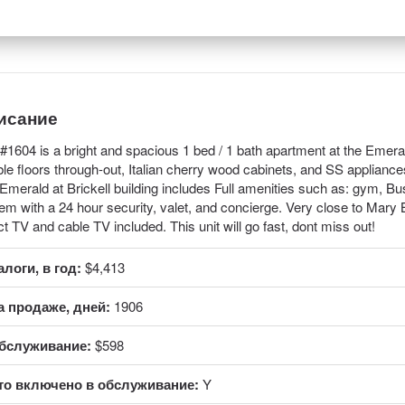
исание
 #1604 is a bright and spacious 1 bed / 1 bath apartment at the Emerald
le floors through-out, Italian cherry wood cabinets, and SS applianc
Emerald at Brickell building includes Full amenities such as: gym, B
em with a 24 hour security, valet, and concierge. Very close to Mary 
ct TV and cable TV included. This unit will go fast, dont miss out!
алоги, в год:
$4,413
а продаже, дней:
1906
бслуживание:
$598
то включено в обслуживание:
Y