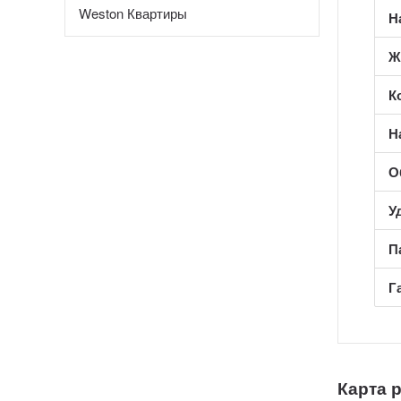
Weston Квартиры
Н
Ж
К
Н
О
У
П
Г
Карта 