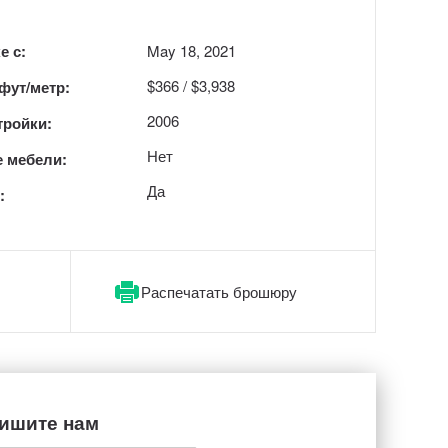
е с:
May 18, 2021
$366 / $3,938
 фут/метр:
2006
тройки:
Нет
 мебели:
Да
:
Распечатать брошюру
ишите нам