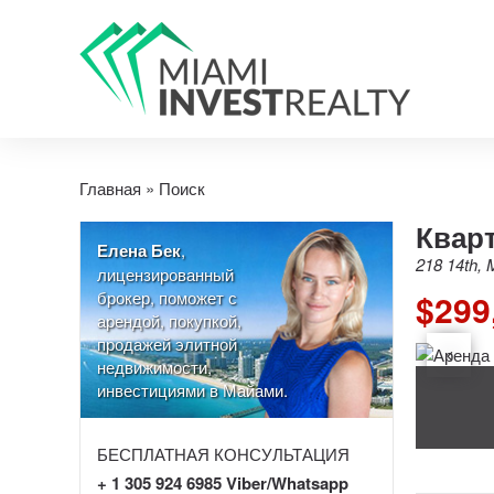
Главная
»
Поиск
Кварт
Елена Бек
,
218 14th, 
лицензированный
брокер, поможет с
$299
арендой, покупкой,
продажей элитной
недвижимости,
инвестициями в Майами.
БЕСПЛАТНАЯ КОНСУЛЬТАЦИЯ
+ 1 305 924 6985 Viber/Whatsapp