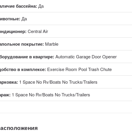
аличие бассейна:
Да
ивотные:
Да
ондиционер:
Central Air
апольное покрытие:
Marble
борудование в квартире:
Automatic Garage Door Opener
добство в комплексе:
Exercise Room Pool Trash Chute
арковка:
1 Space No Rv/Boats No Trucks/Trailers
араж:
1 Space No Rv/Boats No Trucks/Trailers
расположения