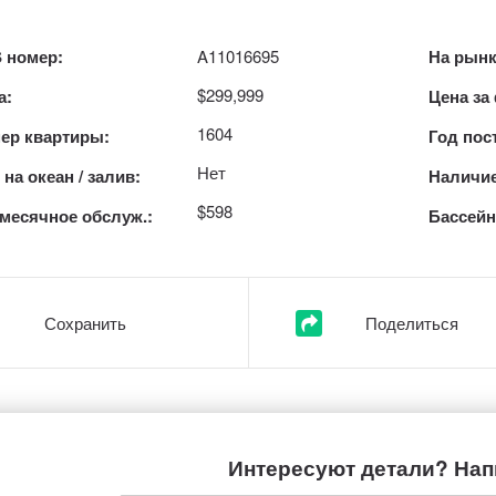
 номер:
A11016695
На рынк
$299,999
а:
Цена за
1604
ер квартиры:
Год пос
Нет
на океан / залив:
Наличие
$598
месячное обслуж.:
Бассейн
Сохранить
Поделиться
Интересуют детали? Нап