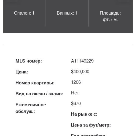
Спален: 1
Ванных: 1
Площадь:
фт. / м.
MLS номер:
A11149229
$400,000
Цена:
1206
Номер квартиры:
Нет
Вид на океан / залив:
$670
Ежемесячное
обслуж.:
На рынке с:
Цена за фут/метр:
Год постройки: