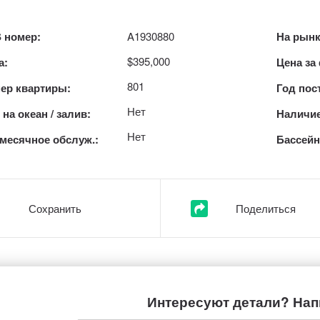
 номер:
A1930880
На рынк
$395,000
а:
Цена за
801
ер квартиры:
Год пос
Нет
на океан / залив:
Наличие
Нет
месячное обслуж.:
Бассейн
Сохранить
Поделиться
Интересуют детали? Нап