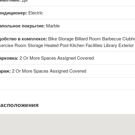
ондиционер:
Electric
апольное покрытие:
Marble
добство в комплексе:
Bike Storage Billiard Room Barbecue Club
ercise Room Storage Heated Pool Kitchen Facilities Library Exterior 
арковка:
2 Or More Spaces Assigned Covered
араж:
2 Or More Spaces Assigned Covered
расположения