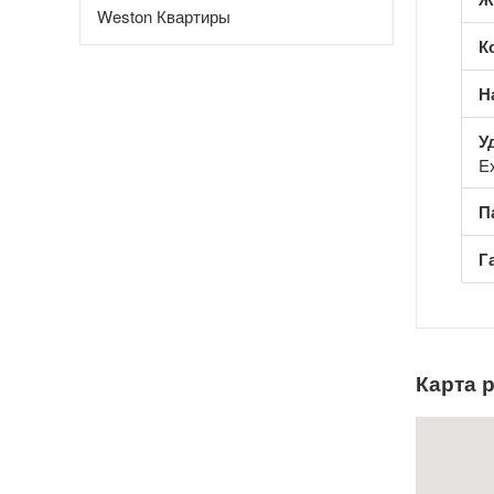
Weston Квартиры
К
Н
У
Ex
П
Г
Карта 