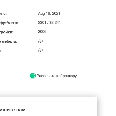
е с:
Aug 16, 2021
$301 / $3,241
 фут/метр:
2006
тройки:
Да
 мебели:
Да
:
Распечатать брошюру
ишите нам