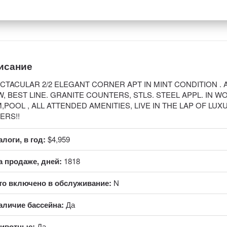
исание
CTACULAR 2/2 ELEGANT CORNER APT IN MINT CONDITION .
W, BEST LINE. GRANITE COUNTERS, STLS. STEEL APPL. IN
,POOL , ALL ATTENDED AMENITIES, LIVE IN THE LAP OF LUX
ERS!!
алоги, в год:
$4,959
а продаже, дней:
1818
то включено в обслуживание:
N
аличие бассейна:
Да
ивотные:
Да