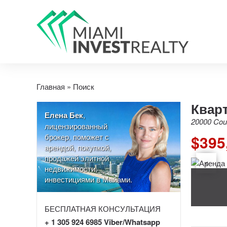
Главная
»
Поиск
Кварт
Елена Бек
,
20000 Coun
лицензированный
брокер, поможет с
$395
арендой, покупкой,
продажей элитной
недвижимости,
инвестициями в Майами.
БЕСПЛАТНАЯ КОНСУЛЬТАЦИЯ
+ 1 305 924 6985 Viber/Whatsapp