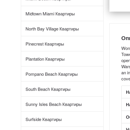
Midtown Miami Квартиры
North Bay Village Квартиры
Оп
Pinecrest Квартиры
Won'
Towe
Plantation Квартиры
open
Wars
an i
Pompano Beach Квартиры
cove
South Beach Квартиры
Н
Sunny Isles Beach Квартиры
Н
О
Surfside Квартиры
Ч