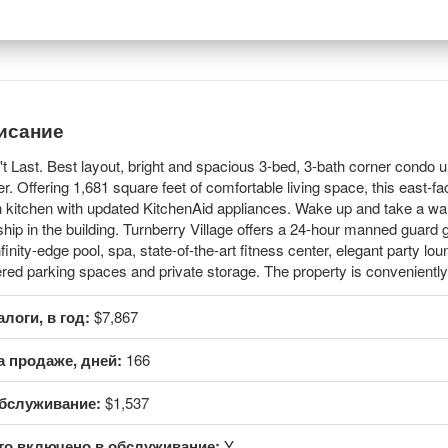
исание
t Last. Best layout, bright and spacious 3-bed, 3-bath corner condo un
r. Offering 1,681 square feet of comfortable living space, this east-fa
 kitchen with updated KitchenAid appliances. Wake up and take a wa
hip in the building. Turnberry Village offers a 24-hour manned guard g
nfinity-edge pool, spa, state-of-the-art fitness center, elegant party l
red parking spaces and private storage. The property is conveniently
алоги, в год:
$7,867
а продаже, дней:
166
бслуживание:
$1,537
то включено в обслуживание:
Y