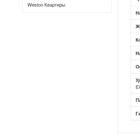
Weston Квартиры
Н
Ж
К
Н
О
У
E
П
Г