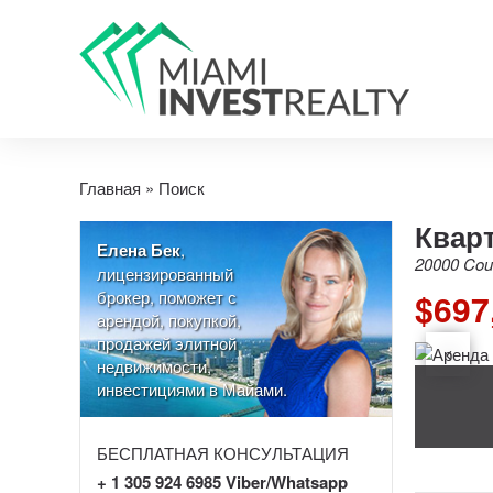
Главная
»
Поиск
Кварт
Елена Бек
,
20000 Coun
лицензированный
брокер, поможет с
$697
арендой, покупкой,
продажей элитной
недвижимости,
инвестициями в Майами.
БЕСПЛАТНАЯ КОНСУЛЬТАЦИЯ
+ 1 305 924 6985 Viber/Whatsapp