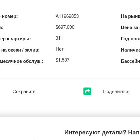
 номер:
A11969853
На рынк
$697,000
а:
Цена за
311
ер квартиры:
Год пос
Нет
на океан / залив:
Наличие
$1,537
месячное обслуж.:
Бассейн
Сохранить
Поделиться
Интересуют детали? Нап