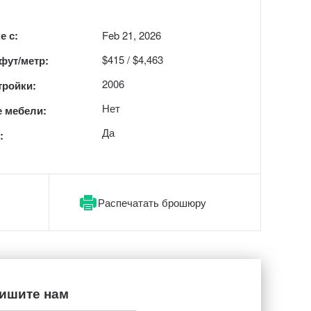
е с:
Feb 21, 2026
$415 / $4,463
 фут/метр:
2006
тройки:
Нет
 мебели:
Да
:
Распечатать брошюру
ишите нам