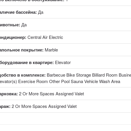
аличие бассейна:
Да
ивотные:
Да
ондиционер:
Central Air Electric
апольное покрытие:
Marble
борудование в квартире:
Elevator
добство в комплексе:
Barbecue Bike Storage Billiard Room Busin
levator(s) Exercise Room Other Pool Sauna Vehicle Wash Area
арковка:
2 Or More Spaces Assigned Valet
араж:
2 Or More Spaces Assigned Valet