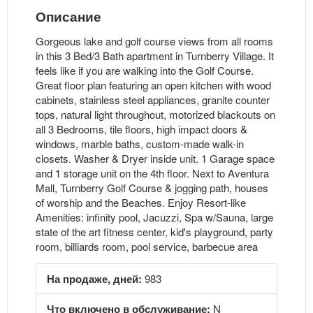
Описание
Gorgeous lake and golf course views from all rooms
in this 3 Bed/3 Bath apartment in Turnberry Village. It
feels like if you are walking into the Golf Course.
Great floor plan featuring an open kitchen with wood
cabinets, stainless steel appliances, granite counter
tops, natural light throughout, motorized blackouts on
all 3 Bedrooms, tile floors, high impact doors &
windows, marble baths, custom-made walk-in
closets. Washer & Dryer inside unit. 1 Garage space
and 1 storage unit on the 4th floor. Next to Aventura
Mall, Turnberry Golf Course & jogging path, houses
of worship and the Beaches. Enjoy Resort-like
Amenities: infinity pool, Jacuzzi, Spa w/Sauna, large
state of the art fitness center, kid's playground, party
room, billiards room, pool service, barbecue area
На продаже, дней:
983
Что включено в обслуживание:
N