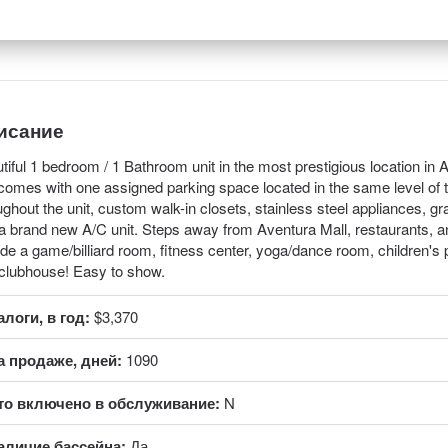
исание
tiful 1 bedroom / 1 Bathroom unit in the most prestigious location in 
 comes with one assigned parking space located in the same level of t
ughout the unit, custom walk-in closets, stainless steel appliances, gr
a brand new A/C unit. Steps away from Aventura Mall, restaurants, a
ude a game/billiard room, fitness center, yoga/dance room, children's 
clubhouse! Easy to show.
алоги, в год:
$3,370
а продаже, дней:
1090
то включено в обслуживание:
N
аличие бассейна:
Да