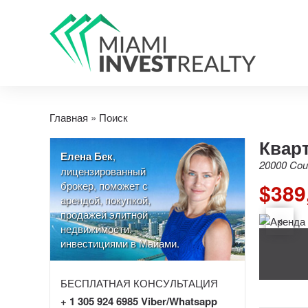
Главная
»
Поиск
Кварт
Елена Бек
,
20000 Coun
лицензированный
брокер, поможет с
$389
арендой, покупкой,
продажей элитной
недвижимости,
инвестициями в Майами.
БЕСПЛАТНАЯ КОНСУЛЬТАЦИЯ
+ 1 305 924 6985 Viber/Whatsapp