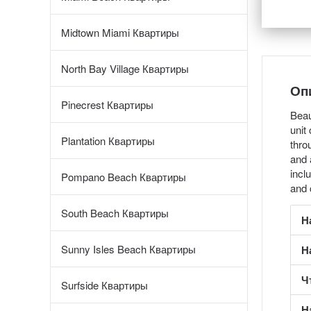
Midtown Miami Квартиры
North Bay Village Квартиры
Оп
Pinecrest Квартиры
Beau
unit
Plantation Квартиры
thro
and 
incl
Pompano Beach Квартиры
and 
South Beach Квартиры
Н
Sunny Isles Beach Квартиры
Н
Ч
Surfside Квартиры
Н