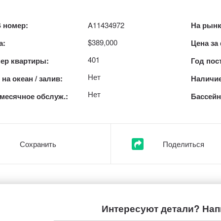
 номер:
A11434972
На рынк
$389,000
а:
Цена за
401
ер квартиры:
Год пос
Нет
на океан / залив:
Наличие
Нет
месячное обслуж.:
Бассейн
Сохранить
Поделиться
Интересуют детали? Нап