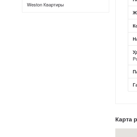
Weston Квартиры
Ж
К
Н
У
P
П
Г
Карта 