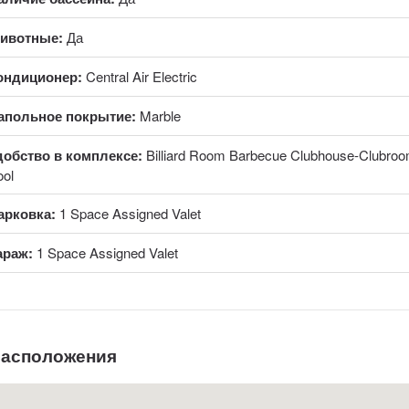
ивотные:
Да
ондиционер:
Central Air Electric
апольное покрытие:
Marble
добство в комплексе:
Billiard Room Barbecue Clubhouse-Clubroom
ool
арковка:
1 Space Assigned Valet
араж:
1 Space Assigned Valet
расположения