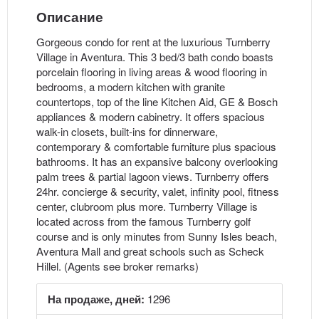
Описание
Gorgeous condo for rent at the luxurious Turnberry
Village in Aventura. This 3 bed/3 bath condo boasts
porcelain flooring in living areas & wood flooring in
bedrooms, a modern kitchen with granite
countertops, top of the line Kitchen Aid, GE & Bosch
appliances & modern cabinetry. It offers spacious
walk-in closets, built-ins for dinnerware,
contemporary & comfortable furniture plus spacious
bathrooms. It has an expansive balcony overlooking
palm trees & partial lagoon views. Turnberry offers
24hr. concierge & security, valet, infinity pool, fitness
center, clubroom plus more. Turnberry Village is
located across from the famous Turnberry golf
course and is only minutes from Sunny Isles beach,
Aventura Mall and great schools such as Scheck
Hillel. (Agents see broker remarks)
На продаже, дней:
1296