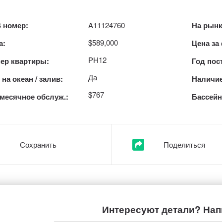
 номер:
A11124760
На рынк
$589,000
а:
Цена за
PH12
ер квартиры:
Год пос
Да
на океан / залив:
Наличие
$767
месячное обслуж.:
Бассейн
Сохранить
Поделиться
Интересуют детали? Нап