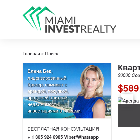
Главная
»
Поиск
Кварт
Елена Бек
,
20000 Coun
лицензированный
брокер, поможет с
$589
арендой, покупкой,
продажей элитной
недвижимости,
инвестициями в Майами.
БЕСПЛАТНАЯ КОНСУЛЬТАЦИЯ
+ 1 305 924 6985 Viber/Whatsapp