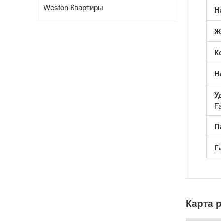
Weston Квартиры
Н
Ж
К
Н
У
Fa
П
Г
Карта 