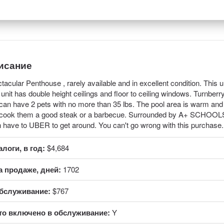
исание
tacular Penthouse , rarely available and in excellent condition. This
 unit has double height ceilings and floor to ceiling windows. Turnberr
can have 2 pets with no more than 35 lbs. The pool area is warm and invi
 cook them a good steak or a barbecue. Surrounded by A+ SCH
 have to UBER to get around. You can't go wrong with this purchase.
алоги, в год:
$4,684
а продаже, дней:
1702
бслуживание:
$767
то включено в обслуживание:
Y