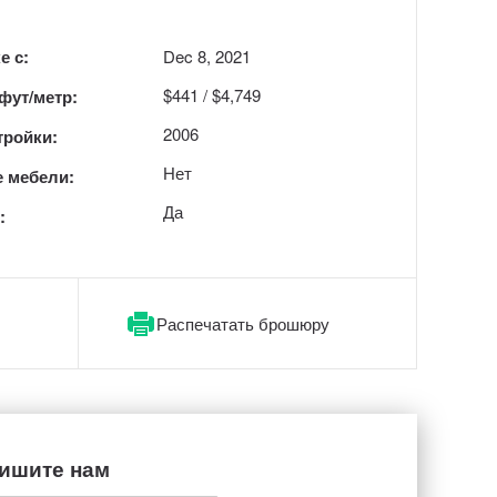
е с:
Dec 8, 2021
$441 / $4,749
 фут/метр:
2006
тройки:
Нет
 мебели:
Да
:
Распечатать брошюру
ишите нам