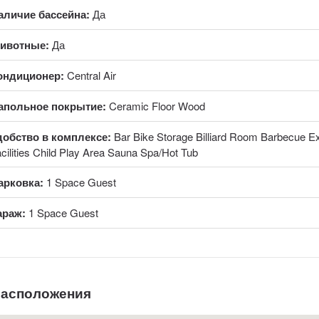
аличие бассейна:
Да
ивотные:
Да
ондиционер:
Central Air
апольное покрытие:
Ceramic Floor Wood
добство в комплексе:
Bar Bike Storage Billiard Room Barbecue 
cilities Child Play Area Sauna Spa/Hot Tub
арковка:
1 Space Guest
араж:
1 Space Guest
расположения