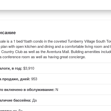
исание
sale is a 1 bed/1bath condo in the coveted Turnberry Village South To
r plan with open kitchen and dining and a comfortable living room and
s Country Club as well as the Aventura Mall. Building amenities includ
a conference room as well as having great concierge.
алоги, в год:
$3,910
а продаже, дней:
953
то включено в обслуживание:
N
аличие бассейна:
Да
ивотные:
Да