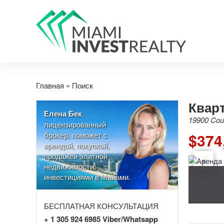
Главная
»
Поиск
Кварт
Елена Бек
,
19900 Coun
лицензированный
брокер, поможет с
$374
арендой, покупкой,
продажей элитной
недвижимости,
инвестициями в Майами.
БЕСПЛАТНАЯ КОНСУЛЬТАЦИЯ
+ 1 305 924 6985 Viber/Whatsapp