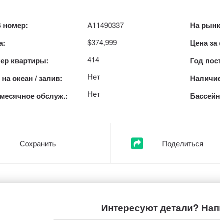
 номер:
A11490337
На рынк
$374,999
а:
Цена за
414
ер квартиры:
Год пос
Нет
на океан / залив:
Наличие
Нет
месячное обслуж.:
Бассейн
Сохранить
Поделиться
Интересуют детали? Нап