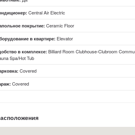
ондиционер:
Central Air Electric
апольное покрытие:
Ceramic Floor
борудование в квартире:
Elevator
добство в комплексе:
Billiard Room Clubhouse-Clubroom Commun
auna Spa/Hot Tub
арковка:
Covered
араж:
Covered
расположения