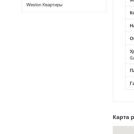
Weston Квартиры
К
Н
О
У
S
П
Г
Карта 