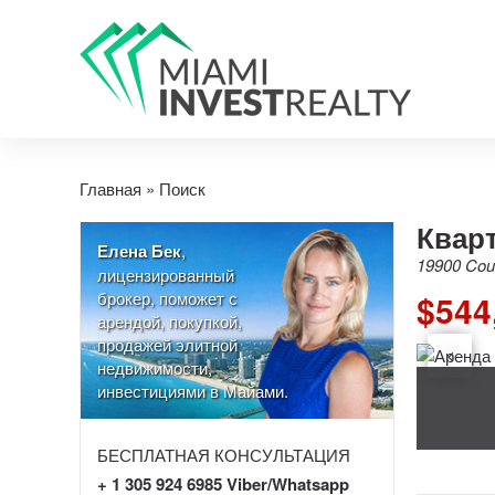
Главная
»
Поиск
Кварт
Елена Бек
,
19900 Coun
лицензированный
брокер, поможет с
$544
арендой, покупкой,
продажей элитной
недвижимости,
инвестициями в Майами.
БЕСПЛАТНАЯ КОНСУЛЬТАЦИЯ
+ 1 305 924 6985 Viber/Whatsapp