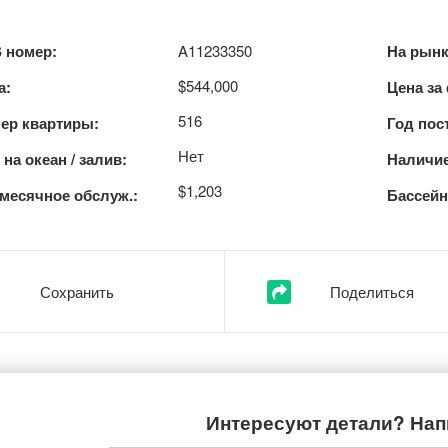
 номер:
A11233350
На рынк
$544,000
а:
Цена за
516
ер квартиры:
Год пос
Нет
на океан / залив:
Наличие
$1,203
месячное обслуж.:
Бассейн
Сохранить
Поделиться
Интересуют детали? Нап