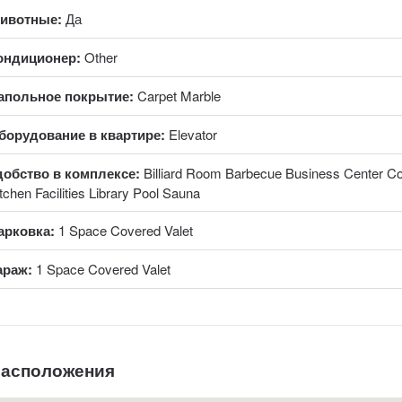
ивотные:
Да
ондиционер:
Other
апольное покрытие:
Carpet Marble
борудование в квартире:
Elevator
добство в комплексе:
Billiard Room Barbecue Business Center 
tchen Facilities Library Pool Sauna
арковка:
1 Space Covered Valet
араж:
1 Space Covered Valet
расположения