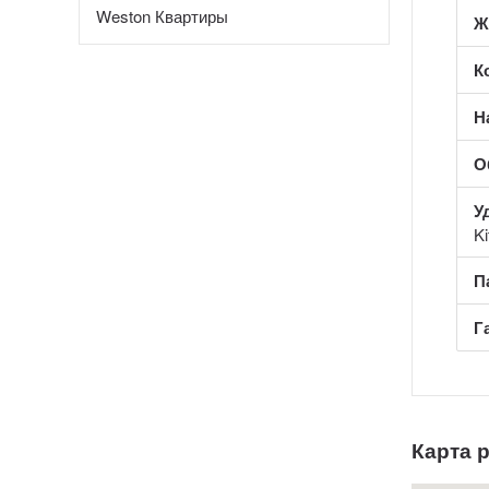
Weston Квартиры
Ж
К
Н
О
У
Ki
П
Г
Карта 