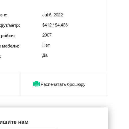
е с:
Jul 6, 2022
$412 / $4,436
 фут/метр:
2007
тройки:
Нет
 мебели:
Да
:
Распечатать брошюру
ишите нам