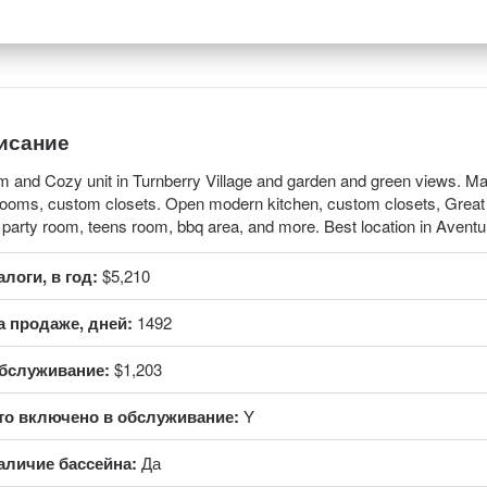
исание
 and Cozy unit in Turnberry Village and garden and green views. Marb
ooms, custom closets. Open modern kitchen, custom closets, Great a
 party room, teens room, bbq area, and more. Best location in Avent
алоги, в год:
$5,210
а продаже, дней:
1492
бслуживание:
$1,203
то включено в обслуживание:
Y
аличие бассейна:
Да