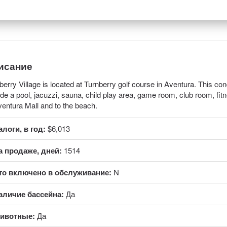
исание
berry Village is located at Turnberry golf course in Aventura. This con
ude a pool, jacuzzi, sauna, child play area, game room, club room, fi
ventura Mall and to the beach.
алоги, в год:
$6,013
а продаже, дней:
1514
то включено в обслуживание:
N
аличие бассейна:
Да
ивотные:
Да