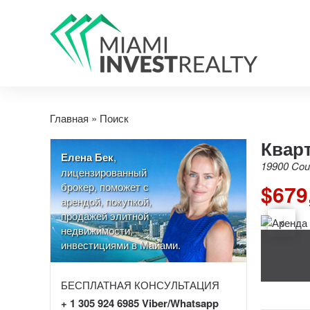
Главная
»
Поиск
Кварт
Елена Бек
,
19900 Coun
лицензированный
брокер, поможет с
$679
арендой, покупкой,
продажей элитной
недвижимости,
инвестициями в Майами.
БЕСПЛАТНАЯ КОНСУЛЬТАЦИЯ
+ 1 305 924 6985 Viber/Whatsapp