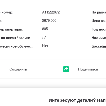
 номер:
A11222672
На рынк
$679,000
а:
Цена за
805
ер квартиры:
Год пос
Да
на океан / залив:
Наличие
Нет
месячное обслуж.:
Бассейн
Сохранить
Поделиться
Интересуют детали? Нап