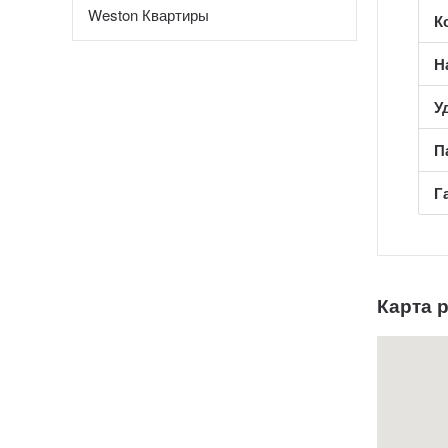
Weston Квартиры
К
Н
У
П
Г
Карта 