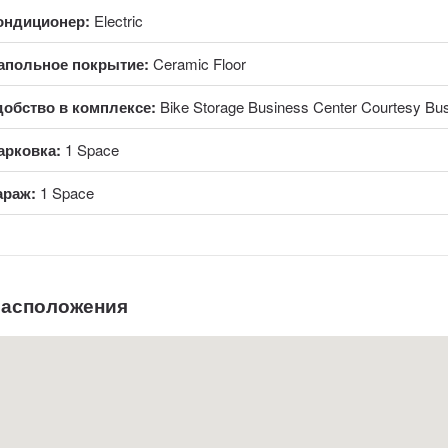
ондиционер:
Electric
апольное покрытие:
Ceramic Floor
добство в комплексе:
Bike Storage Business Center Courtesy Bus
арковка:
1 Space
араж:
1 Space
расположения