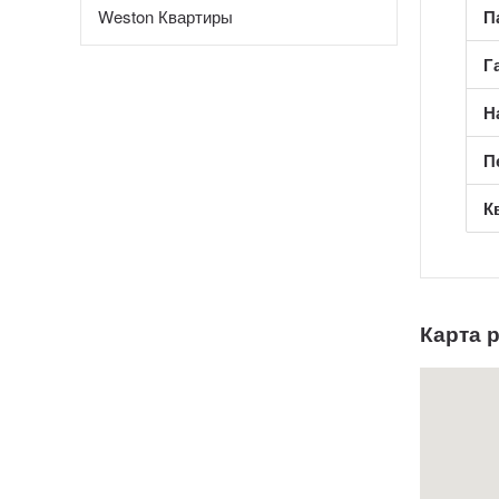
Weston Квартиры
П
Г
Н
П
К
Карта 