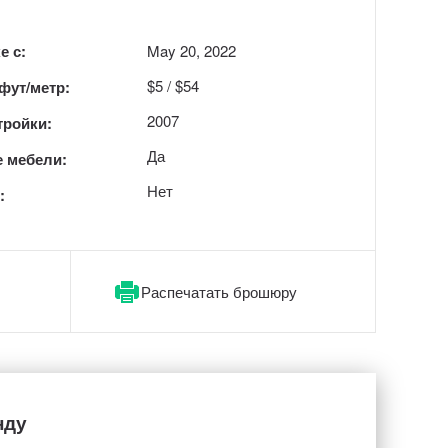
е с:
May 20, 2022
$5 / $54
 фут/метр:
2007
тройки:
Да
 мебели:
Нет
:
Распечатать брошюру
нду