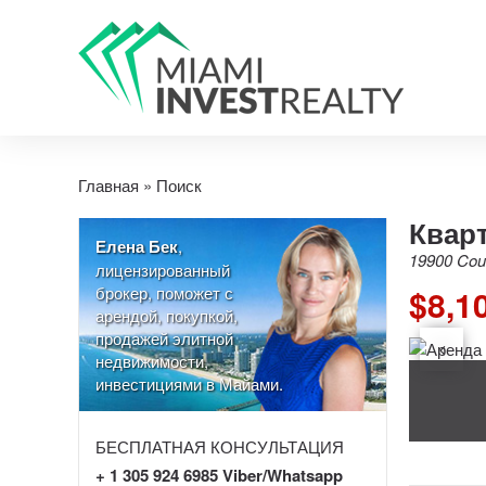
Главная
»
Поиск
Кварт
Елена Бек
,
19900 Coun
лицензированный
брокер, поможет с
$8,1
арендой, покупкой,
продажей элитной
недвижимости,
инвестициями в Майами.
БЕСПЛАТНАЯ КОНСУЛЬТАЦИЯ
+ 1 305 924 6985 Viber/Whatsapp