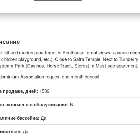
исание
tifull and modern apartment in Penthouse, great views, upscale deco
 children playground, etc.). Close to Safra Temple. Next to Turnberr
stream Park (Casinos, Horse Track, Stores). a Must-see apartment.
ominium Association request one month deposit.
а продаже, дней:
1539
то включено в обслуживание:
N
аличие бассейна:
Да
ивотные:
Да