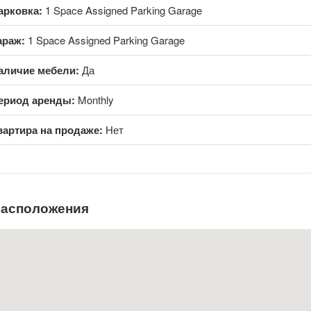
арковка:
1 Space Assigned Parking Garage
араж:
1 Space Assigned Parking Garage
аличие мебели:
Да
ериод аренды:
Monthly
вартира на продаже:
Нет
расположения