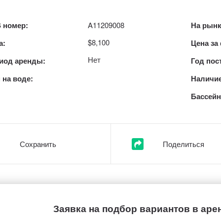
 номер:
A11209008
На рынк
$8,100
а:
Цена за
Нет
иод аренды:
Год пос
 на воде:
Наличие
Бассейн
Сохранить
Поделиться
Заявка на подбор вариантов в аре