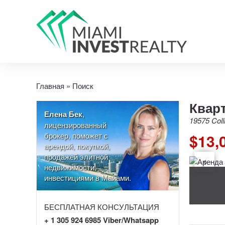
Главная
»
Поиск
Кварт
Елена Бек
,
19575 Coll
лицензированный
брокер, поможет с
$13,
арендой, покупкой,
продажей элитной
недвижимости,
инвестициями в Майами.
БЕСПЛАТНАЯ КОНСУЛЬТАЦИЯ
+ 1 305 924 6985 Viber/Whatsapp