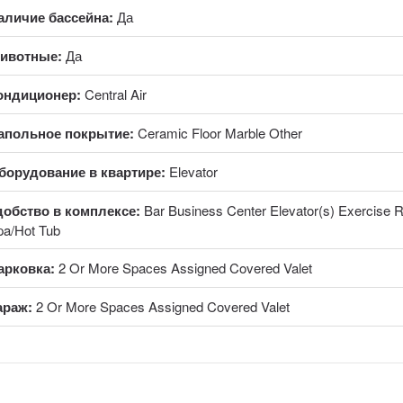
аличие бассейна:
Да
ивотные:
Да
ондиционер:
Central Air
апольное покрытие:
Ceramic Floor Marble Other
борудование в квартире:
Elevator
добство в комплексе:
Bar Business Center Elevator(s) Exercise 
pa/Hot Tub
арковка:
2 Or More Spaces Assigned Covered Valet
араж:
2 Or More Spaces Assigned Covered Valet