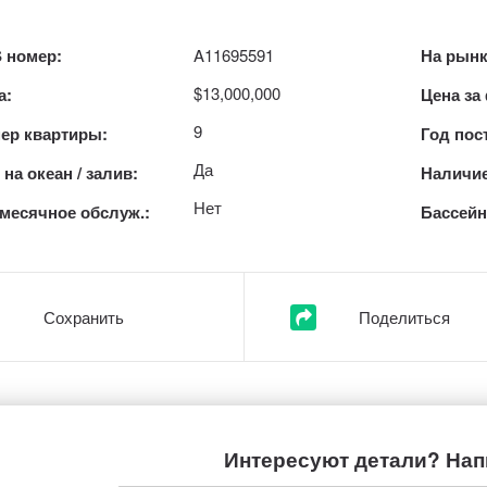
 номер:
A11695591
На рынк
$13,000,000
а:
Цена за
9
ер квартиры:
Год пос
Да
на океан / залив:
Наличие
Нет
месячное обслуж.:
Бассейн
Сохранить
Поделиться
Интересуют детали? Нап