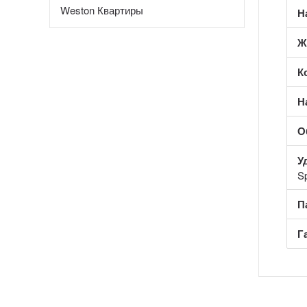
Weston Квартиры
Н
Ж
К
Н
О
У
S
П
Г