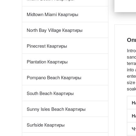
Midtown Miami Квартиры
North Bay Village Квартиры
Оп
Pinecrest Квартиры
Intr
sanc
Plantation Квартиры
terr
into
ente
Pompano Beach Квартиры
size
soak
South Beach Квартиры
Н
Sunny Isles Beach Квартиры
Н
Surfside Квартиры
Ч