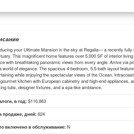
исание
oducing your Ultimate Mansion in the sky at Regalia— a recently fully 
tuary. This magnificent home features over 5,000 SF of interior liv
ace with breathtaking panoramic views from every angle. Arrive via priv
 a world of elegance. The spacious 4-bedroom, 5.5-bath layout features
rtaining while enjoying the spectacular views of the Ocean, Intracoas
 gourmet kitchen with European cabinetry and high-end appliances, an
ing tubs, designer fixtures, and a spa-like ambiance.
алоги, в год:
$116,863
а продаже, дней:
624
то включено в обслуживание:
N