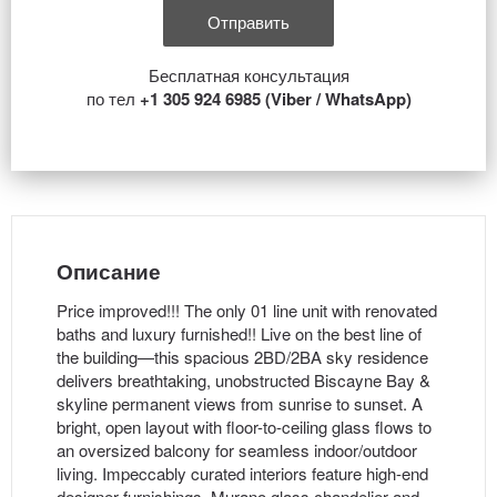
Бесплатная консультация
по тел
+1 305 924 6985 (Viber / WhatsApp)
Описание
Price improved!!! The only 01 line unit with renovated
baths and luxury furnished!! Live on the best line of
the building—this spacious 2BD/2BA sky residence
delivers breathtaking, unobstructed Biscayne Bay &
skyline permanent views from sunrise to sunset. A
bright, open layout with floor-to-ceiling glass flows to
an oversized balcony for seamless indoor/outdoor
living. Impeccably curated interiors feature high-end
designer furnishings, Murano glass chandelier and