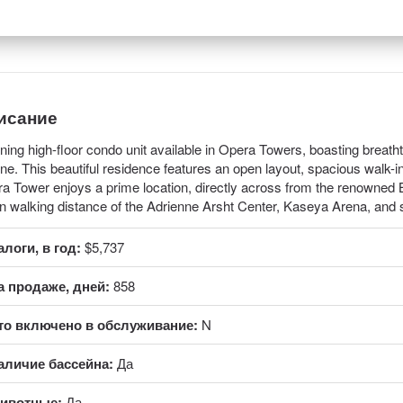
исание
ning high-floor condo unit available in Opera Towers, boasting breatht
ine. This beautiful residence features an open layout, spacious walk-
a Tower enjoys a prime location, directly across from the renowned 
in walking distance of the Adrienne Arsht Center, Kaseya Arena, and 
алоги, в год:
$5,737
а продаже, дней:
858
то включено в обслуживание:
N
аличие бассейна:
Да
ивотные:
Да