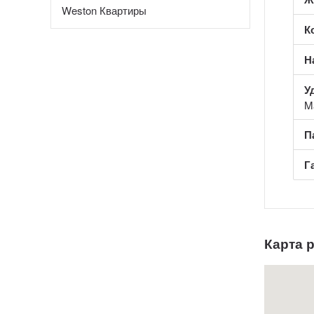
Weston Квартиры
К
Н
У
M
П
Г
Карта 