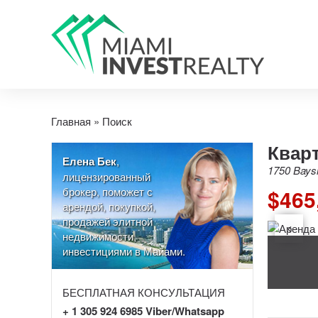
Главная
»
Поиск
Кварт
Елена Бек
,
1750 Baysh
лицензированный
брокер, поможет с
$465
арендой, покупкой,
продажей элитной
недвижимости,
инвестициями в Майами.
БЕСПЛАТНАЯ КОНСУЛЬТАЦИЯ
+ 1 305 924 6985 Viber/Whatsapp