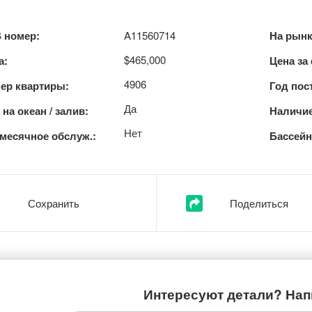
 номер:
A11560714
На рынк
$465,000
а:
Цена за
4906
ер квартиры:
Год пос
Да
на океан / залив:
Наличие
Нет
месячное обслуж.:
Бассейн
Сохранить
Поделиться
Интересуют детали? Нап