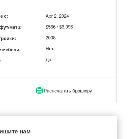
е с:
Apr 2, 2024
$566 / $6,096
 фут/метр:
2008
тройки:
Нет
 мебели:
Да
:
Распечатать брошюру
ишите нам