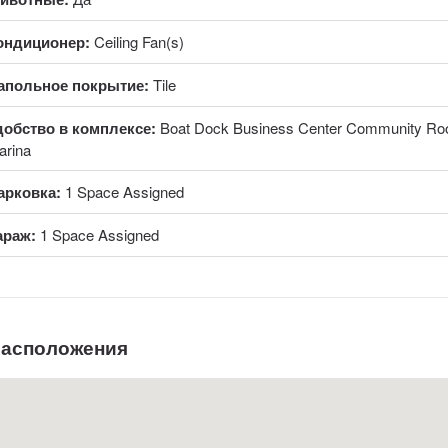
ондиционер:
Ceiling Fan(s)
апольное покрытие:
Tile
добство в комплексе:
Boat Dock Business Center Community Roo
arina
арковка:
1 Space Assigned
араж:
1 Space Assigned
расположения