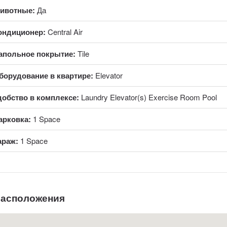
ивотные:
Да
ондиционер:
Central Air
апольное покрытие:
Tile
борудование в квартире:
Elevator
добство в комплексе:
Laundry Elevator(s) Exercise Room Pool
арковка:
1 Space
араж:
1 Space
расположения