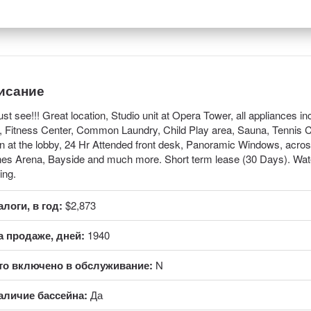
исание
st see!!! Great location, Studio unit at Opera Tower, all appliances in
, Fitness Center, Common Laundry, Child Play area, Sauna, Tennis 
n at the lobby, 24 Hr Attended front desk, Panoramic Windows, acr
ines Arena, Bayside and much more. Short term lease (30 Days). Water
ing.
алоги, в год:
$2,873
а продаже, дней:
1940
то включено в обслуживание:
N
аличие бассейна:
Да