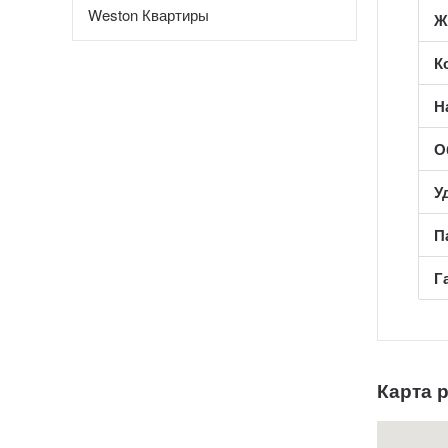
Weston Квартиры
Ж
К
Н
О
У
П
Г
Карта 