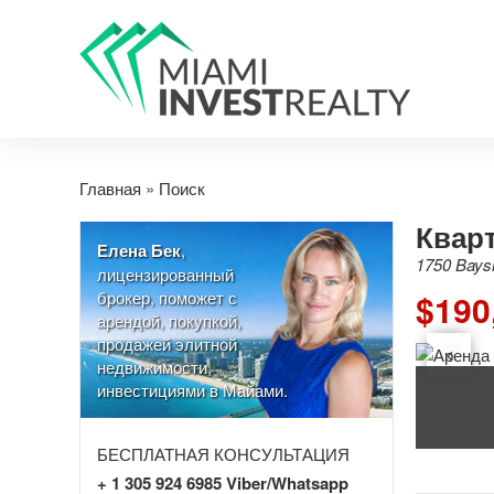
Главная
»
Поиск
Кварт
Елена Бек
,
1750 Baysh
лицензированный
брокер, поможет с
$190
арендой, покупкой,
продажей элитной
недвижимости,
инвестициями в Майами.
БЕСПЛАТНАЯ КОНСУЛЬТАЦИЯ
+ 1 305 924 6985 Viber/Whatsapp