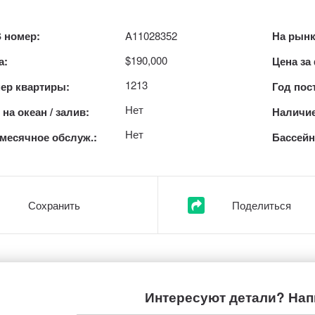
 номер:
A11028352
На рынк
$190,000
а:
Цена за
1213
ер квартиры:
Год пос
Нет
на океан / залив:
Наличие
Нет
месячное обслуж.:
Бассейн
Сохранить
Поделиться
Интересуют детали? Нап