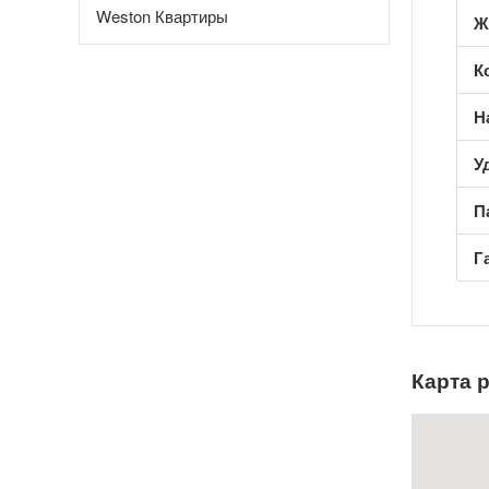
Weston Квартиры
Ж
К
Н
У
П
Г
Карта 