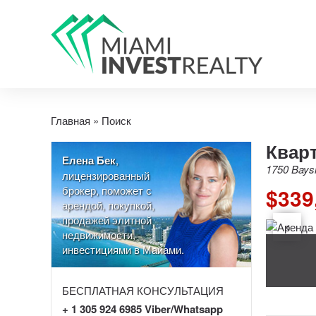
Главная
»
Поиск
Кварт
Елена Бек
,
1750 Baysh
лицензированный
брокер, поможет с
$339
арендой, покупкой,
продажей элитной
недвижимости,
инвестициями в Майами.
БЕСПЛАТНАЯ КОНСУЛЬТАЦИЯ
+ 1 305 924 6985 Viber/Whatsapp