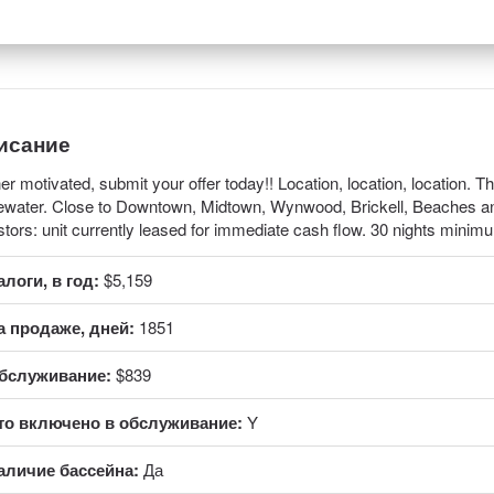
исание
r motivated, submit your offer today!! Location, location, location. This
water. Close to Downtown, Midtown, Wynwood, Brickell, Beaches and
stors: unit currently leased for immediate cash flow. 30 nights minim
алоги, в год:
$5,159
а продаже, дней:
1851
бслуживание:
$839
то включено в обслуживание:
Y
аличие бассейна:
Да