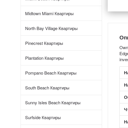
Midtown Miami Квартиры
North Bay Village Квартиры
Оп
Pinecrest Квартиры
Owne
Edge
Plantation Квартиры
inve
Н
Pompano Beach Квартиры
Н
South Beach Квартиры
О
Sunny Isles Beach Квартиры
Ч
Surfside Квартиры
Н