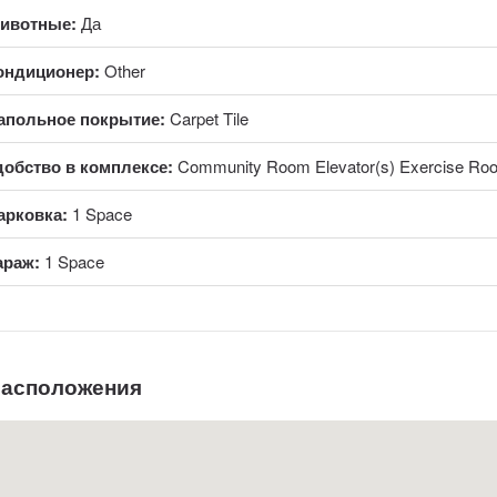
ивотные:
Да
ондиционер:
Other
апольное покрытие:
Carpet Tile
добство в комплексе:
Community Room Elevator(s) Exercise Ro
арковка:
1 Space
араж:
1 Space
расположения