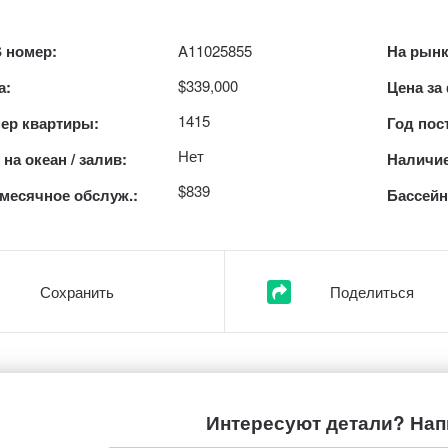
 номер:
A11025855
На рынк
$339,000
а:
Цена за
1415
ер квартиры:
Год пос
Нет
на океан / залив:
Наличие
$839
месячное обслуж.:
Бассейн
Сохранить
Поделиться
Интересуют детали? Нап