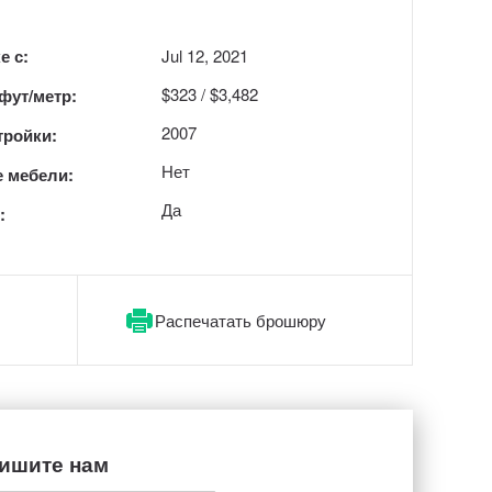
е с:
Jul 12, 2021
$323 / $3,482
 фут/метр:
2007
тройки:
Нет
 мебели:
Да
:
Распечатать брошюру
ишите нам