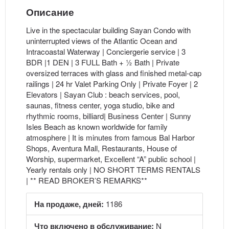
Описание
Live in the spectacular building Sayan Condo with
uninterrupted views of the Atlantic Ocean and
Intracoastal Waterway | Conciergerie service | 3
BDR |1 DEN | 3 FULL Bath + ½ Bath | Private
oversized terraces with glass and finished metal-cap
railings | 24 hr Valet Parking Only | Private Foyer | 2
Elevators | Sayan Club : beach services, pool,
saunas, fitness center, yoga studio, bike and
rhythmic rooms, billiard| Business Center | Sunny
Isles Beach as known worldwide for family
atmosphere | It is minutes from famous Bal Harbor
Shops, Aventura Mall, Restaurants, House of
Worship, supermarket, Excellent “A” public school |
Yearly rentals only | NO SHORT TERMS RENTALS
| ** READ BROKER’S REMARKS**
На продаже, дней:
1186
Что включено в обслуживание:
N