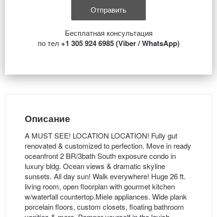
Бесплатная консультация
по тел
+1 305 924 6985 (Viber / WhatsApp)
Описание
A MUST SEE! LOCATION LOCATION! Fully gut
renovated & customized to perfection. Move in ready
oceanfront 2 BR/3bath South exposure condo in
luxury bldg. Ocean views & dramatic skyline
sunsets. All day sun! Walk everywhere! Huge 26 ft.
living room, open floorplan with gourmet kitchen
w/waterfall countertop.Miele appliances. Wide plank
porcelain floors, custom closets, floating bathroom
vanities & more. Pamper yourself in the lavish