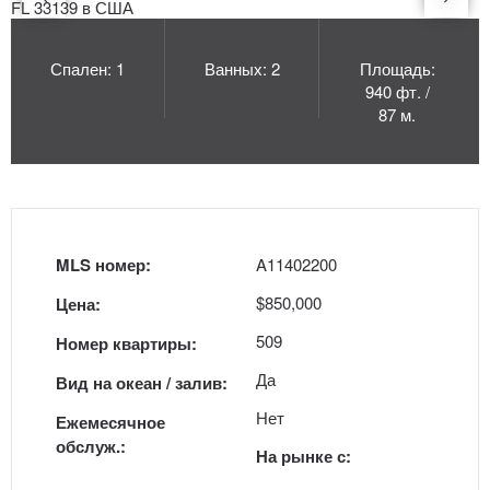
Спален: 1
Ванных: 2
Площадь:
940 фт. /
87 м.
MLS номер:
A11402200
$850,000
Цена:
509
Номер квартиры:
Да
Вид на океан / залив:
Нет
Ежемесячное
обслуж.:
На рынке с: