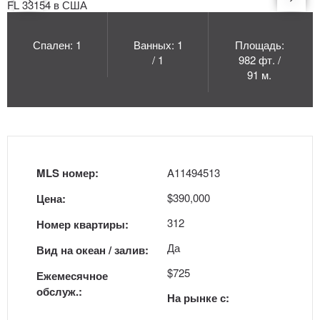
Спален: 1
Ванных: 1
Площадь:
/ 1
982 фт. /
91 м.
MLS номер:
A11494513
$390,000
Цена:
312
Номер квартиры:
Да
Вид на океан / залив:
$725
Ежемесячное
обслуж.:
На рынке с: