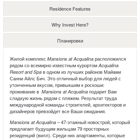
Residence Features
Why Invest Here?
Планировки
Жилой комплекс
M
ansions at
A
cqualina
расположился
рядом со всемирно известным курортом
Acqualina
Resort
and
Spa
в одном из лучших районов Майами
Санни Айлс Бич. Это отличный выбор для людей с
утонченным вкусом, привыкшим к роскоши:
проживание в
M
ansions at
A
cqualina
подарит Вам
сладкую жизнь рядом с пляжем. Результат труда
международной команды строителей, архитекторов и
дизайнеров превзойдет все Ваши ожидания.
M
ansions at
A
cqualina
– 47-этажный новострой, который
предлагает будущим жильцам 79 просторных
резиденций (вилл). Среди них апартаменты, которые