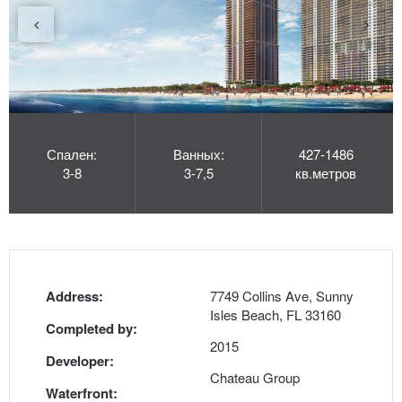
Спален:
Ванных:
427-1486
3-8
3-7,5
кв.метров
Address:
7749 Collins Ave, Sunny
Isles Beach, FL 33160
Completed by:
2015
Developer:
Chateau Group
Waterfront: