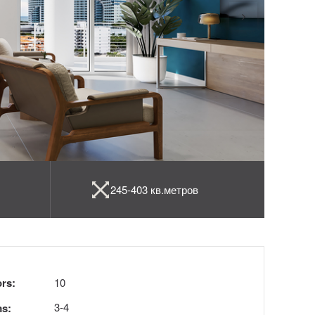
245-403 кв.метров
ors:
10
3-4
s: