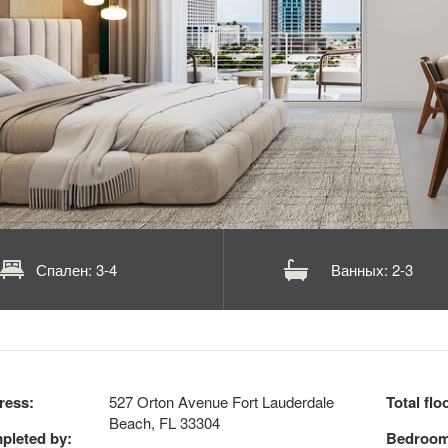
Спален: 3-4
Ванных: 2-3
ress:
527 Orton Avenue Fort Lauderdale
Total flo
Beach, FL 33304
pleted by:
Bedroom