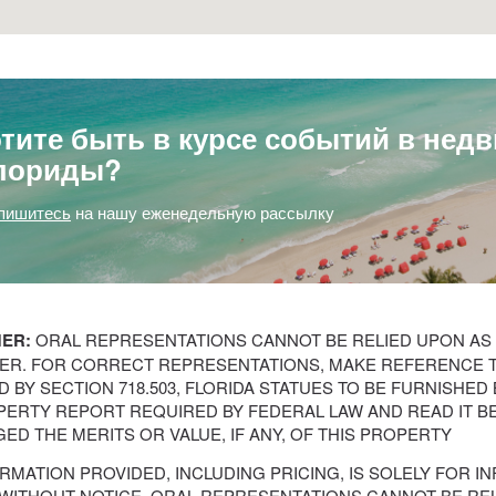
тите быть в курсе событий в не
лориды?
пишитесь
на нашу еженедельную рассылку
MER:
ORAL REPRESENTATIONS CANNOT BE RELIED UPON AS
ER. FOR CORRECT REPRESENTATIONS, MAKE REFERENCE 
 BY SECTION 718.503, FLORIDA STATUES TO BE FURNISHED
PERTY REPORT REQUIRED BY FEDERAL LAW AND READ IT B
ED THE MERITS OR VALUE, IF ANY, OF THIS PROPERTY
RMATION PROVIDED, INCLUDING PRICING, IS SOLELY FOR 
WITHOUT NOTICE. ORAL REPRESENTATIONS CANNOT BE REL