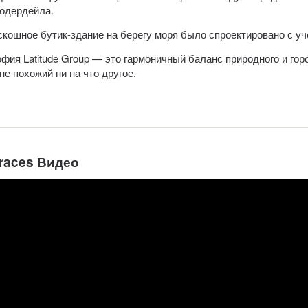
одердейла.
скошное бутик-здание на берегу моря было спроектировано с у
фия Latitude Group — это гармоничный баланс природного и гор
не похожий ни на что другое.
rraces Видео