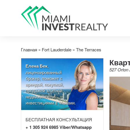
Главная
»
Fort Lauderdale
»
The Terraces
Кварт
Елена Бек
,
527 Orton 
лицензированный
брокер, поможет с
арендой, покупкой,
продажей элитной
недвижимости,
инвестициями в Майами.
БЕСПЛАТНАЯ КОНСУЛЬТАЦИЯ
+ 1 305 924 6985 Viber/Whatsapp