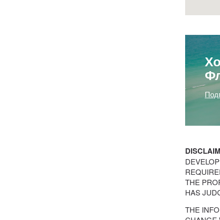
Хо
Ф
Под
DISCLAI
DEVELOP
REQUIRED
THE PRO
HAS JUDG
THE INFO
CHANGE 