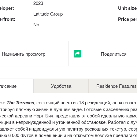
2023
eloper:
Unit size
Latitude Group
rfront:
Price per
No
Назначить просмотр
Поделиться
писание
Удобства
Residence Features
екс
The Terraces
, состоящий всего из 18 резиденций, легко соче
трируя пляжную жизнь в лучшем виде. Готовые к заселению ре
ческой деревни Норт-Бич, представляют собой идеальную гарм
укции в непринужденной и утонченной обстановке. Работая с л
авляет собой индивидуальную палитру роскошных текстур, совр
ью 6 000 футов в помещении и на открытом воздухе предлагают