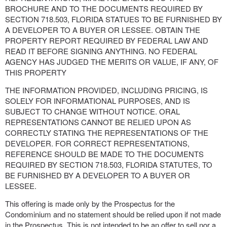
BROCHURE AND TO THE DOCUMENTS REQUIRED BY
SECTION 718.503, FLORIDA STATUES TO BE FURNISHED BY
A DEVELOPER TO A BUYER OR LESSEE. OBTAIN THE
PROPERTY REPORT REQUIRED BY FEDERAL LAW AND
READ IT BEFORE SIGNING ANYTHING. NO FEDERAL
AGENCY HAS JUDGED THE MERITS OR VALUE, IF ANY, OF
THIS PROPERTY
THE INFORMATION PROVIDED, INCLUDING PRICING, IS
SOLELY FOR INFORMATIONAL PURPOSES, AND IS
SUBJECT TO CHANGE WITHOUT NOTICE. ORAL
REPRESENTATIONS CANNOT BE RELIED UPON AS
CORRECTLY STATING THE REPRESENTATIONS OF THE
DEVELOPER. FOR CORRECT REPRESENTATIONS,
REFERENCE SHOULD BE MADE TO THE DOCUMENTS
REQUIRED BY SECTION 718.503, FLORIDA STATUTES, TO
BE FURNISHED BY A DEVELOPER TO A BUYER OR
LESSEE.
This offering is made only by the Prospectus for the
Condominium and no statement should be relied upon if not made
in the Prospectus. This is not intended to be an offer to sell nor a