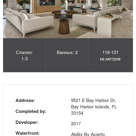
Спален:
Ванных: 2
116-131
1-3
кв.метров
Address:
9521 E Bay Harbor Dr,
Bay Harbor Islands, FL
Completed by:
33154
Developer:
2017
Waterfront:
Ability By Acierto